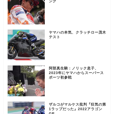
ング
11
ヤマハの本気、クラッチロー茂木
テスト
12
阿部真生騎：ノリック息子、
2023年にヤマハからスーパース
ポーツ初参戦
13
ザルコがマルケス批判『狂気の第
1ラップだった』2022アラゴン
GP