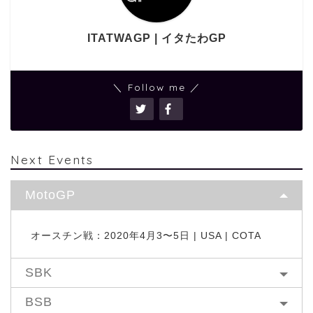
ITATWAGP | イタたわGP
＼ Follow me ／
Next Events
MotoGP
オースチン戦：2020年4月3〜5日 | USA | COTA
SBK
BSB