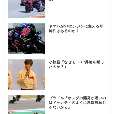
14
ヤマハがV4エンジンに変える可
能性はあるのか？
15
小椋藍『なぜモトGP昇格を断っ
たのか？』
16
ブラドル『ホンダの開発が遅いの
はドゥカティのように厚顔無恥じ
ゃないから』