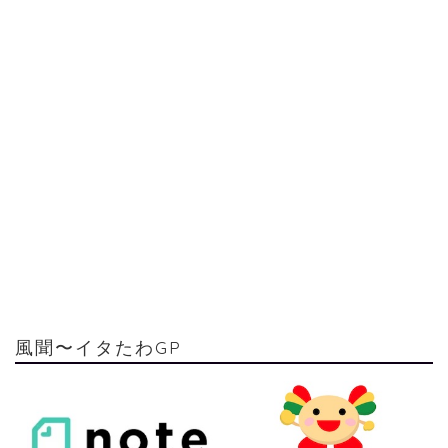
風聞〜イタたわGP