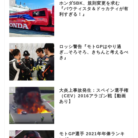
7
ホンダSBK、規則変更を求む
『バウティスタ＆ドゥカティが有
利すぎる！』
8
ロッシ警告『モトGPはやり過
ぎ…そろそろ、きちんと考えるべ
き』
9
大炎上事故発生：スペイン選手権
（CEV）2016アラゴン戦【動画
あり】
10
モトGP選手 2021年年俸ランキ