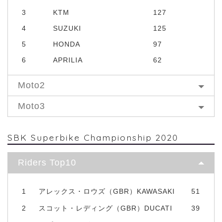
3
KTM
127
4
SUZUKI
125
5
HONDA
97
6
APRILIA
62
Moto2
Moto3
SBK Superbike Championship 2020
Riders Top10
1
アレックス・ロウズ（GBR）KAWASAKI
51
2
スコット・レディング（GBR）DUCATI
39