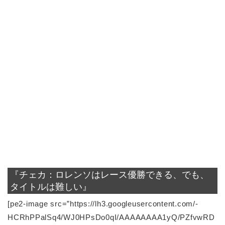
『チェカ：ロレンソはレース優勝できる、でも、
タイトルは難しい』
[pe2-image src=”https://lh3.googleusercontent.com/-
HCRhPPalSq4/WJ0HPsDo0qI/AAAAAAAA1yQ/PZfvwRD