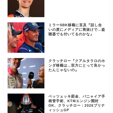
ミラーSBK移籍に言及『話し合
いの度にメディアに筒抜けで…盗
聴器でも付いてるのかな』
クラッチロー『クアルタラロのホ
ンダ移籍は…双方にとって良かっ
たんじゃないの』
ベッツェッキ罰金、バニャイア手
根管手術、KTMエンジン開封
OK、クラッチロー：2026ブリテ
ィッシュGP