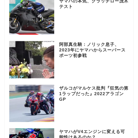
11
ヤマハの本気、クラッチロー茂木
テスト
12
阿部真生騎：ノリック息子、
2023年にヤマハからスーパース
ポーツ初参戦
13
ザルコがマルケス批判『狂気の第
1ラップだった』2022アラゴン
GP
14
ヤマハがV4エンジンに変える可
能性はあるのか？