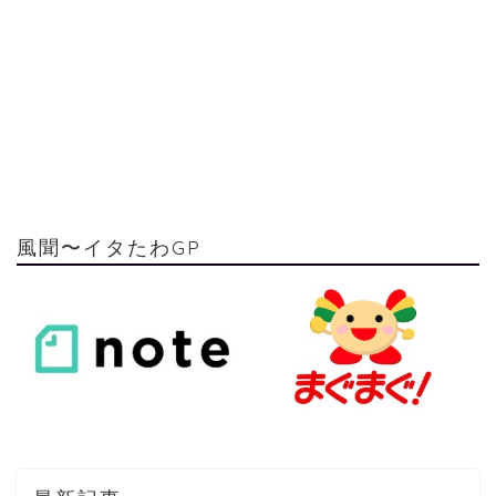
風聞〜イタたわGP