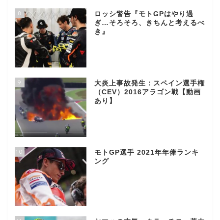
8
ロッシ警告『モトGPはやり過
ぎ…そろそろ、きちんと考えるべ
き』
9
大炎上事故発生：スペイン選手権
（CEV）2016アラゴン戦【動画
あり】
10
モトGP選手 2021年年俸ランキ
ング