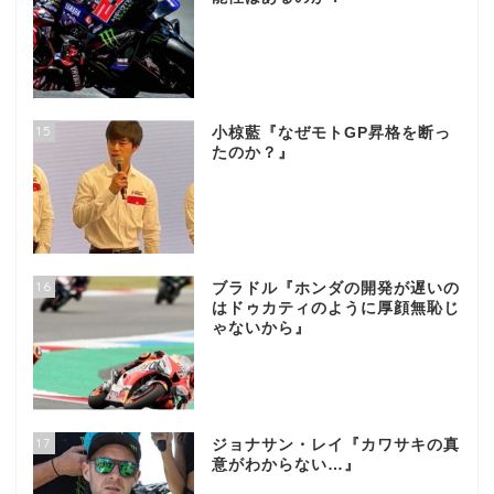
15
小椋藍『なぜモトGP昇格を断っ
たのか？』
16
ブラドル『ホンダの開発が遅いの
はドゥカティのように厚顔無恥じ
ゃないから』
17
ジョナサン・レイ『カワサキの真
意がわからない…』