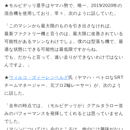
★モルビデッリ選手はヤマハ勢で、唯一、2019/2020年の
混合機を使用しており、常々、次のように話していた。
「このマシンから最大限のものを引き出さなければ。
最新ファクトリー機と言うのは、最大限に改善されている
可能性があるマシンなわけでしょ。僕のは型落ち機で、最
適な状態にできる可能性は最低限ですからね。
でも、だからと言って、速い走りができないわけではない
んですよ。」
★
ウィルコ・ズィーレンベルグ
氏（ヤマハ・ペトロなSRT
チームマネージャー、元プロ2輪レーサー）が、次のよう
に話した。
「去年の時点では、（モルビデッリが）クアルタラロー並
みのパフォーマンスを発揮してくれるとは思っていません
でした。
（マシンについては）今のところは、他のには興味がない