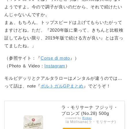
ようですよ。今ので調子が良いのだから、それで続けたい
んじゃないんですか。
まぁ、もちろん、トップスピードは上げてもらいたがって
ますけどね。ただ、『2020年版に乗って、きちんと比較検
証してみない限り、2019年版で続ける方が良い』とは言っ
てましたね。」
（参照サイト：『
Corse di moto
』）
（Photo ＆ Video：
Instagram
）
モルビデッリとクアルタラローはメンタルが違うのでは…
って話は、note『
ポルトガルGPまとめ
』でどうぞ！
ラ・モリサーナ フジッリ・
ブロンズ (No.28) 500g
created by
Rinker
la Molisana(ラ・モリサーナ)