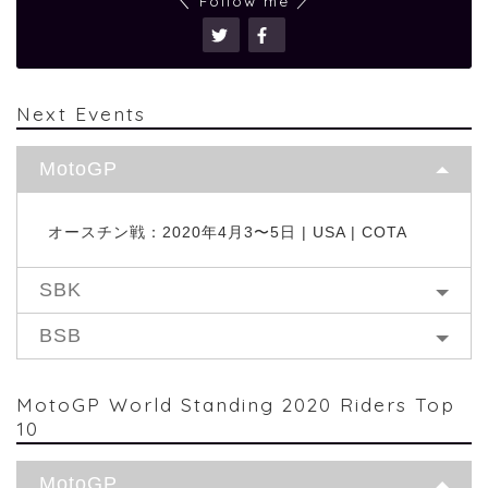
＼ Follow me ／
Next Events
MotoGP
オースチン戦：2020年4月3〜5日 | USA | COTA
SBK
BSB
MotoGP World Standing 2020 Riders Top
10
MotoGP