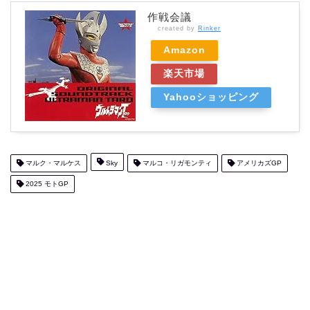
作戦会議
created by
Rinker
Amazon
楽天市場
Yahooショッピング
マルク・マルケス
Sky
マルコ・リガモンティ
アメリカズGP
2025 モトGP