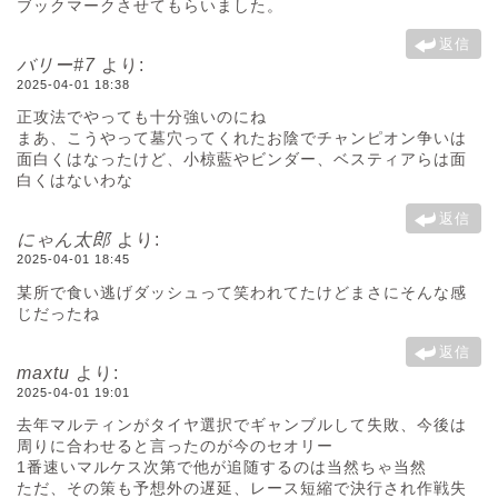
ブックマークさせてもらいました。
返信
バリー#7
より:
2025-04-01 18:38
正攻法でやっても十分強いのにね
まあ、こうやって墓穴ってくれたお陰でチャンピオン争いは
面白くはなったけど、小椋藍やビンダー、ベスティアらは面
白くはないわな
返信
にゃん太郎
より:
2025-04-01 18:45
某所で食い逃げダッシュって笑われてたけどまさにそんな感
じだったね
返信
maxtu
より:
2025-04-01 19:01
去年マルティンがタイヤ選択でギャンブルして失敗、今後は
周りに合わせると言ったのが今のセオリー
1番速いマルケス次第で他が追随するのは当然ちゃ当然
ただ、その策も予想外の遅延、レース短縮で決行され作戦失