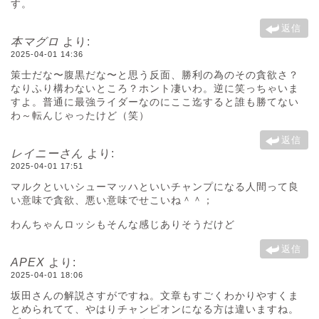
す。
返信
本マグロ
より:
2025-04-01 14:36
策士だな〜腹黒だな〜と思う反面、勝利の為のその貪欲さ？
なりふり構わないところ？ホント凄いわ。逆に笑っちゃいま
すよ。普通に最強ライダーなのにここ迄すると誰も勝てない
わ～転んじゃったけど（笑）
返信
レイニーさん
より:
2025-04-01 17:51
マルクといいシューマッハといいチャンプになる人間って良
い意味で貪欲、悪い意味でせこいね＾＾；
わんちゃんロッシもそんな感じありそうだけど
返信
APEX
より:
2025-04-01 18:06
坂田さんの解説さすがですね。文章もすごくわかりやすくま
とめられてて、やはりチャンピオンになる方は違いますね。