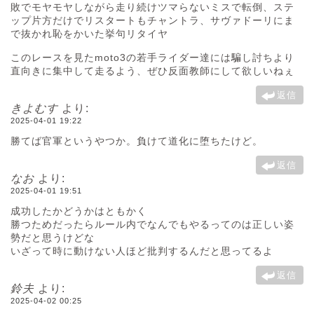
敗でモヤモヤしながら走り続けツマらないミスで転倒、ステ
ップ片方だけでリスタートもチャントラ、サヴァドーリにま
で抜かれ恥をかいた挙句リタイヤ
このレースを見たmoto3の若手ライダー達には騙し討ちより
直向きに集中して走るよう、ぜひ反面教師にして欲しいねぇ
返信
きよむす
より:
2025-04-01 19:22
勝てば官軍というやつか。負けて道化に堕ちたけど。
返信
なお
より:
2025-04-01 19:51
成功したかどうかはともかく
勝つためだったらルール内でなんでもやるってのは正しい姿
勢だと思うけどな
いざって時に動けない人ほど批判するんだと思ってるよ
返信
鈴夫
より:
2025-04-02 00:25