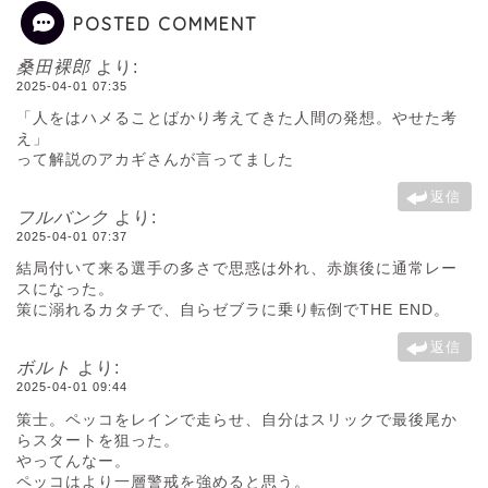
POSTED COMMENT
桑田裸郎
より:
2025-04-01 07:35
「人をはハメることばかり考えてきた人間の発想。やせた考
え」
って解説のアカギさんが言ってました
返信
フルバンク
より:
2025-04-01 07:37
結局付いて来る選手の多さで思惑は外れ、赤旗後に通常レー
スになった。
策に溺れるカタチで、自らゼブラに乗り転倒でTHE END。
返信
ボルト
より:
2025-04-01 09:44
策士。ペッコをレインで走らせ、自分はスリックで最後尾か
らスタートを狙った。
やってんなー。
ペッコはより一層警戒を強めると思う。