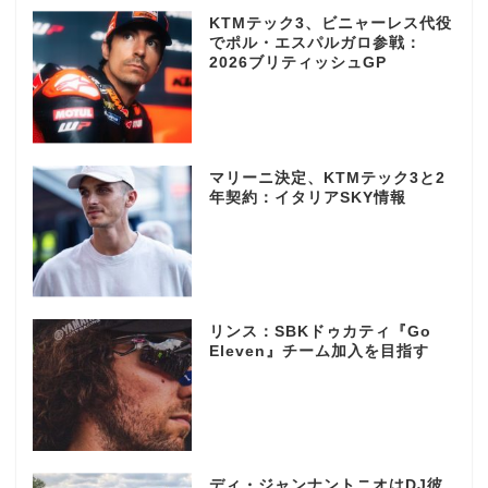
KTMテック3、ビニャーレス代役
でポル・エスパルガロ参戦：
2026ブリティッシュGP
マリーニ決定、KTMテック3と2
年契約：イタリアSKY情報
リンス：SBKドゥカティ『Go
Eleven』チーム加入を目指す
ディ・ジャンナントニオはDJ彼