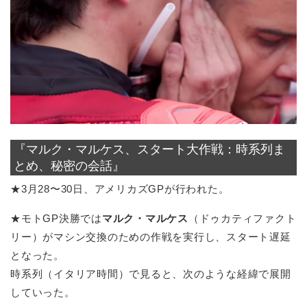
『マルク・マルケス、スタート大作戦：時系列ま
とめ、秘密の会話』
★3月28〜30日、アメリカズGPが行われた。
★モトGP決勝では
マルク・マルケス
（ドゥカティファクト
リー）がマシン交換のための作戦を実行し、スタート遅延
となった。
時系列（イタリア時間）で見ると、次のような経緯で展開
していった。