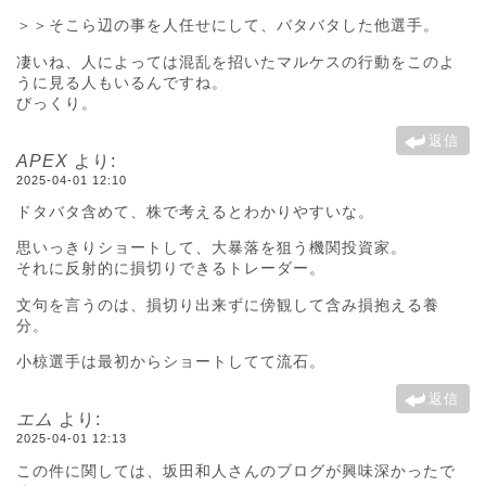
＞＞そこら辺の事を人任せにして、バタバタした他選手。
凄いね、人によっては混乱を招いたマルケスの行動をこのよ
うに見る人もいるんですね。
びっくり。
返信
APEX
より:
2025-04-01 12:10
ドタバタ含めて、株で考えるとわかりやすいな。
思いっきりショートして、大暴落を狙う機関投資家。
それに反射的に損切りできるトレーダー。
文句を言うのは、損切り出来ずに傍観して含み損抱える養
分。
小椋選手は最初からショートしてて流石。
返信
エム
より:
2025-04-01 12:13
この件に関しては、坂田和人さんのブログが興味深かったで