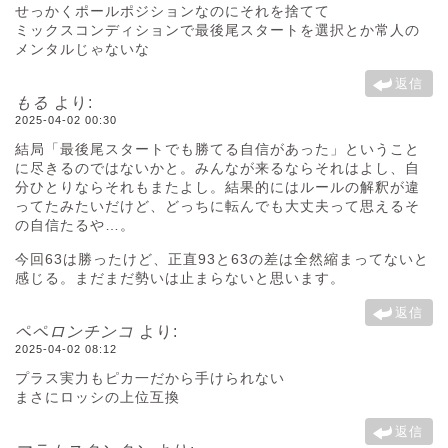
せっかくポールポジションなのにそれを捨てて
ミックスコンディションで最後尾スタートを選択とか常人の
メンタルじゃないな
返信
もる
より:
2025-04-02 00:30
結局「最後尾スタートでも勝てる自信があった」ということ
に尽きるのではないかと。みんなが来るならそれはよし、自
分ひとりならそれもまたよし。結果的にはルールの解釈が違
ってたみたいだけど、どっちに転んでも大丈夫って思えるそ
の自信たるや…。
今回63は勝ったけど、正直93と63の差は全然縮まってないと
感じる。まだまだ勢いは止まらないと思います。
返信
ペペロンチンコ
より:
2025-04-02 08:12
プラス実力もピカ一だから手けられない
まさにロッシの上位互換
返信