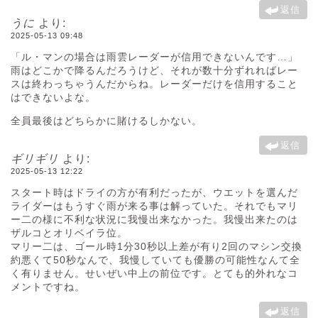
返信
うに
より:
2025-05-13 09:48
「ル・マンの場合は雨雲レーダーが信用できないんです…」
雨はどこかで降るんだろうけど、それが数十分ずれればレー
スは終わっちゃうんだからね。レーダーだけを信用すること
はできないよな。
全員最後はどちらかに賭けるしかない。
返信
ギリギリ
より:
2025-05-13 12:22
スタート時はドライの方が有利だったが、ウエットを選んだ
ライダーはもうすぐ雨が来る事は解っていた。それでもマリ
ー二の様に不利な状況に我慢出来なかった。我慢出来たのは
ザルコとオリベイラ位。
マリー二は、ゴール時1分30秒以上差が有り2回のマシン交換
約悪くて50秒なんで、我慢していても優勝の可能性なんて全
く有りません。せいぜい中上の前位です。とても的外れなコ
メントですね。
返信