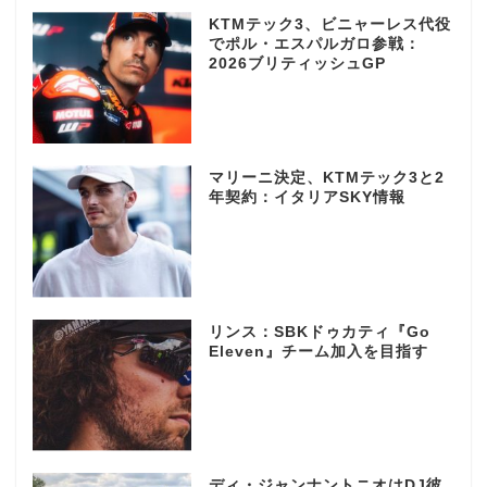
KTMテック3、ビニャーレス代役
でポル・エスパルガロ参戦：
2026ブリティッシュGP
マリーニ決定、KTMテック3と2
年契約：イタリアSKY情報
リンス：SBKドゥカティ『Go
Eleven』チーム加入を目指す
ディ・ジャンナントニオはDJ彼