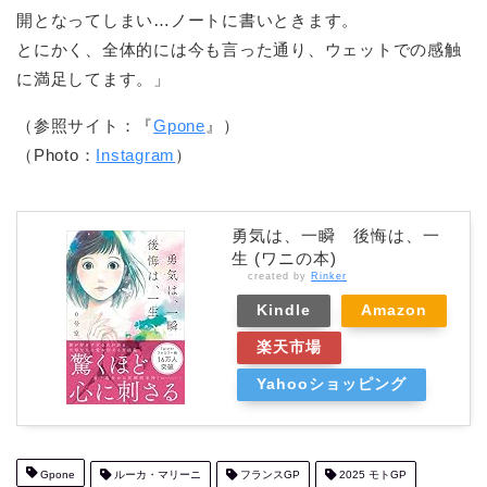
開となってしまい…ノートに書いときます。
とにかく、全体的には今も言った通り、ウェットでの感触
に満足してます。」
（参照サイト：『
Gpone
』）
（Photo：
Instagram
）
勇気は、一瞬 後悔は、一
生 (ワニの本)
created by
Rinker
Kindle
Amazon
楽天市場
Yahooショッピング
Gpone
ルーカ・マリーニ
フランスGP
2025 モトGP