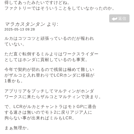
得してあったみたいですけどね。
ファクトリーではそういうことをしていなかったのか。
返信
マラカスタンタン
より:
2025-05-13 09:28
ルカはコツコツと頑張っているのだが報われ
ていない。
ただ直ぐ転倒するミルよりはワークスライダー
としてはホンダに貢献しているのも事実。
今年で契約が切れるので残留は極めて難しい
がザルコと入れ替わりでLCRホンダに移籍が
1番かも。
アプリリアをブッチしてマルティンがホンダ
ワークスに来たらザルコとマルティンで決まり。
で、LCRがルカとチャントラはモトGPに適合
する速さは無いのでモト2に戻りアジア人に
拘らない事が出来ればミルもLCR。
まぁ無理か。