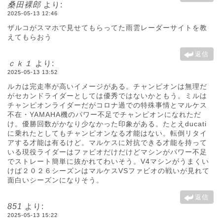
桑田裸郎
より:
2025-05-13 12:46
ザルコがスマホで見せてもらってた雨雲レーダーサイトを教
えてもらおう
返信
ｃｋ１
より:
2025-05-13 13:52
ルカは完走率が高いイメージがある。チャンピオンは無理だ
がセカンドライダーとしては優秀ではないかともう。ミルは
チャンピオンライダーだがコロナ過での特殊事情とマルケス
不在・YAMAHA機のパワー不足でチャンピオンになれただ
け。優勝回数がかなり少なかった印象がある。たとえducati
に乗れたとしてもチャンピオンなる才能はない。転倒リタイ
アする才能は有るけど。マルケスに対抗できる才能を持って
いる現役ライダーはファビオだけだけどマシンがパワー不足
でストレート簡単に抜かれてわいそう。V4マシンがうまくい
けば２０２６シーズンはマルケスVSファビオの戦いが見れて
面白いシーズンになりそう。
返信
851
より:
2025-05-13 15:22