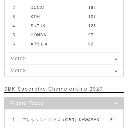
2
DUCATI
192
3
KTM
127
4
SUZUKI
125
5
HONDA
97
6
APRILIA
62
Moto2
Moto3
SBK Superbike Championship 2020
Riders Top10
1
アレックス・ロウズ（GBR）KAWASAKI
51