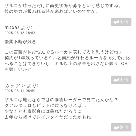
ザルコが勝っただけに尚更後悔が募るという感じですね。
彼の努力が報われる時が来ればいいのですが。
返信
maxtu
より:
2025-05-13 18:58
優柔不断が残念
この言葉が伸び悩んでるルーカを表してると思うけどねぇ
契約が1年残っているミルと契約が終わるルーカを同列では比
べることはできないし、ミル以上の結果を出さない限りLCR
も難しいかと
返信
カッツン
より:
2025-05-14 08:50
ザルコは地元ならではの雨雲レーダーで見てたんかな？
クアルタラロもピットに戻らなければ…
少なくとも表彰台には乗れただろうに
去年なら賭けでレインタイヤだったかもね
返信