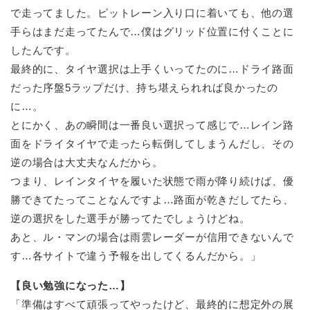
で走ってました。ピットレーン入り口に着いても、他の選
手らはまだ走ってたんで…僕はグリッド位置に付くことに
したんです。
最終的に、タイヤ選択は上手くいってたのに…ドライ路面
だった序盤5ラップだけ、持ち堪えられれば良かったの
に…。
とにかく、あの瞬間は一番良い選択って感じで…レイン路
面をドライタイヤで走ったら転倒してしまうんだし、その
逆の場合は大丈夫なんだから。
つまり、レインタイヤを履いた状態で雨が降り続けば、優
勝できてたってことなんですよ…路面が乾きだしてたら、
逆の選択をした選手が勝ってたでしょうけどね。
あと、ル・マンの場合は雨雲レーダーが信用できないんで
す…各サイトで違う予報を出してくるんだから。」
【良い勉強になった…】
「準備はすべて頑張ってやったけど、最終的に想定外の展