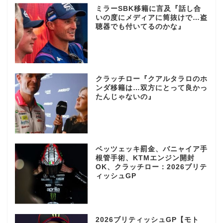
ミラーSBK移籍に言及『話し合
いの度にメディアに筒抜けで…盗
聴器でも付いてるのかな』
クラッチロー『クアルタラロのホ
ンダ移籍は…双方にとって良かっ
たんじゃないの』
ベッツェッキ罰金、バニャイア手
根管手術、KTMエンジン開封
OK、クラッチロー：2026ブリテ
ィッシュGP
2026ブリティッシュGP【モト