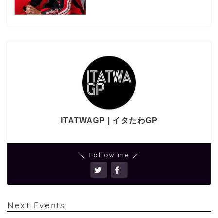
ITATWAGP | イタたわGP
＼ Follow me ／
Next Events