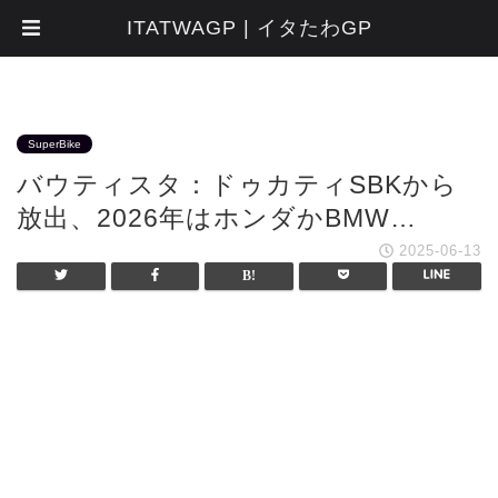
ITATWAGP | イタたわGP
SuperBike
バウティスタ：ドゥカティSBKから
放出、2026年はホンダかBMW…
2025-06-13