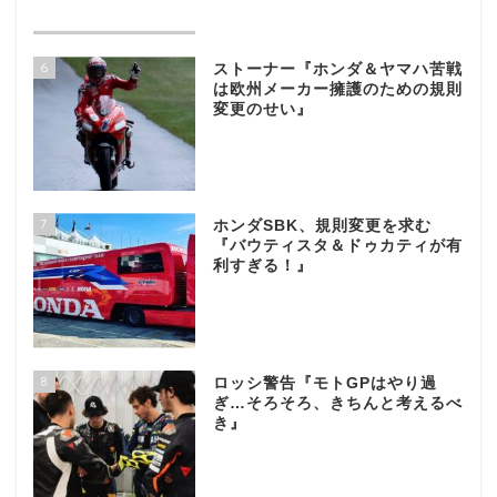
6
ストーナー『ホンダ＆ヤマハ苦戦
は欧州メーカー擁護のための規則
変更のせい』
7
ホンダSBK、規則変更を求む
『バウティスタ＆ドゥカティが有
利すぎる！』
8
ロッシ警告『モトGPはやり過
ぎ…そろそろ、きちんと考えるべ
き』