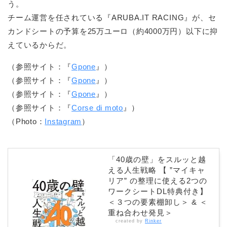
う。
チーム運営を任されている『ARUBA.IT RACING』が、セ
カンドシートの予算を25万ユーロ（約4000万円）以下に抑
えているからだ。
（参照サイト：『
Gpone
』）
（参照サイト：『
Gpone
』）
（参照サイト：『
Gpone
』）
（参照サイト：『
Corse di moto
』）
（Photo：
Instagram
）
「40歳の壁」をスルッと越
える人生戦略 【 ”マイキャ
リア” の整理に使える2つの
ワークシートDL特典付き】
＜３つの要素棚卸し＞ & ＜
重ね合わせ発見＞
created by
Rinker