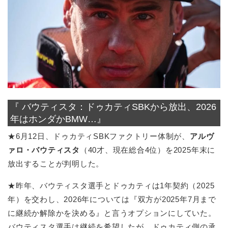
『 バウティスタ：ドゥカティSBKから放出、2026
年はホンダかBMW…』
★6月12日、ドゥカティSBKファクトリー体制が、
アルヴ
ァロ・バウティスタ
（40才、現在総合4位）を2025年末に
放出することが判明した。
★昨年、バウティスタ選手とドゥカティは1年契約（2025
年）を交わし、2026年については『双方が2025年7月まで
に継続か解除かを決める』と言うオプションにしていた。
バウティスタ選手は継続を希望したが、ドゥカティ側の承