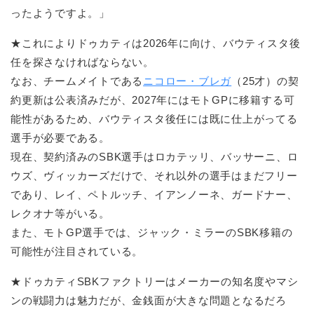
ったようですよ。」
★これによりドゥカティは2026年に向け、バウティスタ後
任を探さなければならない。
なお、チームメイトである
ニコロー・ブレガ
（25才）の契
約更新は公表済みだが、2027年にはモトGPに移籍する可
能性があるため、バウティスタ後任には既に仕上がってる
選手が必要である。
現在、契約済みのSBK選手はロカテッリ、バッサーニ、ロ
ウズ、ヴィッカーズだけで、それ以外の選手はまだフリー
であり、レイ、ペトルッチ、イアンノーネ、ガードナー、
レクオナ等がいる。
また、モトGP選手では、ジャック・ミラーのSBK移籍の
可能性が注目されている。
★ドゥカティSBKファクトリーはメーカーの知名度やマシ
ンの戦闘力は魅力だが、金銭面が大きな問題となるだろ