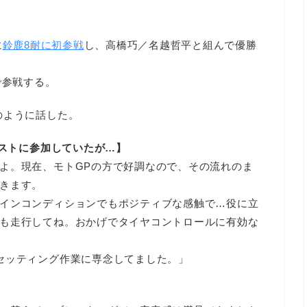
に
鈴鹿8耐に初参戦
し、高橋巧／名越哲平と組んで優勝
で参戦する。
のように話した。
テストに参加していたが…】
よ。現在、モトGPの方で好調なので、その流れのま
きます。
インコンディションでもポジティブな感触で…役に立
も走行してね。おかげでタイヤコントロールに有効な
セッティング作業に専念してました。」