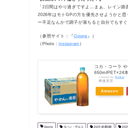
「2日間はやり過ぎですよ…まぁ、レイン路
2026年はモトGPの方を優先させようかと
ー不足なんかで調子が落ちると自分でもすぐ
（参照サイト：『
Gpone
』）
（Photo：
Instagram
）
コカ・コーラ や
650mlPET×24
created by
Rinker
爽健美茶
Amazon
Gpone
ヨハン・ザルコ
2025 鈴鹿8耐
202