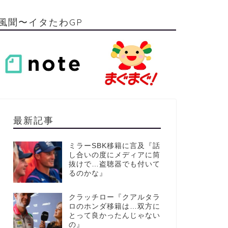
風聞〜イタたわGP
最新記事
ミラーSBK移籍に言及『話
し合いの度にメディアに筒
抜けで…盗聴器でも付いて
るのかな』
クラッチロー『クアルタラ
ロのホンダ移籍は…双方に
とって良かったんじゃない
の』