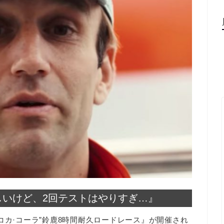
しいけど、2回テストはやりすぎ…』
権 “コカ·コーラ”鈴鹿8時間耐久ロードレース』が開催され