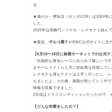
る。
★
ヨハン・ザルコ
（ホンダLCR）は2024年
した。
2025年は高橋巧／イケル・レクオナと組ん
★最近、
ザルコ選
手がEWC公式サイトに次
【6月18〜19日に鈴鹿サーキットでの公式
「伝統的な著名レースに出られて嬉しいです
まチームメイトらと共に好結果を目指してい
レクオナも僕もテストは上手く行ったし、レ
ちましたよ。その後、路面が乾いていく中で
情報を収集できました。
2日目はドライコンディションだったので、
【どんな作業をしたの？】