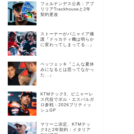
フェルナンデス公表：アプ
リリアTrackhouseと2年
契約更改
ストーナーがバニャイア擁
護『ドゥカティ機は明らか
に変わってしまってる…』
ベッツェッキ『こんな夏休
みになるとは思ってなかっ
た…』
KTMテック3、ビニャーレ
ス代役でポル・エスパルガ
ロ参戦：2026ブリティッ
シュGP
マリーニ決定、KTMテッ
ク3と2年契約：イタリア