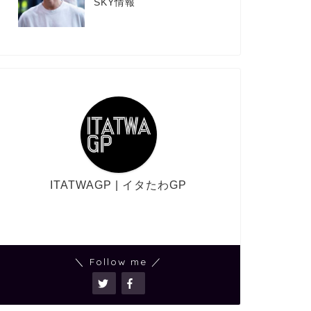
SKY情報
ITATWAGP | イタたわGP
＼ Follow me ／