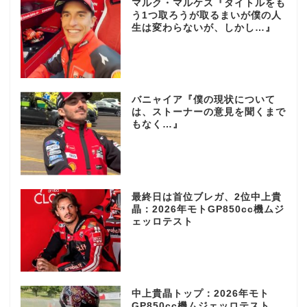
マルク・マルケス『タイトルをも
う1つ取ろうが取るまいが僕の人
生は変わらないが、しかし…』
バニャイア『僕の現状について
は、ストーナーの意見を聞くまで
もなく…』
最終日は首位ブレガ、2位中上貴
晶：2026年モトGP850cc機ムジ
ェッロテスト
中上貴晶トップ：2026年モト
GP850cc機ムジェッロテスト