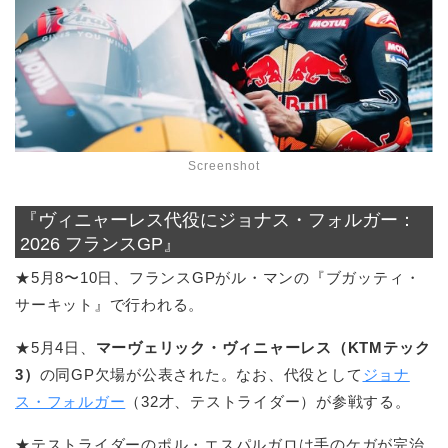
Screenshot
『ヴィニャーレス代役にジョナス・フォルガー：
2026 フランスGP』
★5月8〜10日、フランスGPがル・マンの『ブガッティ・
サーキット』で行われる。
★5月4日、
マーヴェリック・ヴィニャーレス（KTMテック
3）
の同GP欠場が公表された。なお、代役として
ジョナ
ス・フォルガー
（32才、テストライダー）が参戦する。
★テストライダーのポル・エスパルガロは手のケガが完治