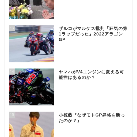
13
ザルコがマルケス批判『狂気の第
1ラップだった』2022アラゴン
GP
14
ヤマハがV4エンジンに変える可
能性はあるのか？
15
小椋藍『なぜモトGP昇格を断っ
たのか？』