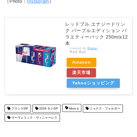
（Photo：
Instagram
）
レッドブル エナジードリン
ク パープルエディション バ
ラエティーパック 250mlx12
本
created by
Rinker
Red Bull
Amazon
楽天市場
Yahooショッピング
フランスGP
2026 モトGP
Moto.it
ジョナス・フォルガー
マーヴェリック・ヴィニャーレス