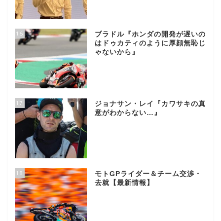
16
ブラドル『ホンダの開発が遅いの
はドゥカティのように厚顔無恥じ
ゃないから』
17
ジョナサン・レイ『カワサキの真
意がわからない…』
18
モトGPライダー＆チーム交渉・
去就【最新情報】