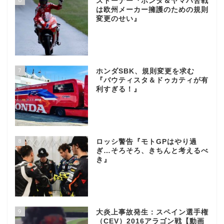
ストーナー『ホンダ＆ヤマハ苦戦
は欧州メーカー擁護のための規則
変更のせい』
7
ホンダSBK、規則変更を求む
『バウティスタ＆ドゥカティが有
利すぎる！』
8
ロッシ警告『モトGPはやり過
ぎ…そろそろ、きちんと考えるべ
き』
9
大炎上事故発生：スペイン選手権
（CEV）2016アラゴン戦【動画