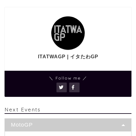
ITATWAGP | イタたわGP
＼ Follow me ／
Next Events
MotoGP