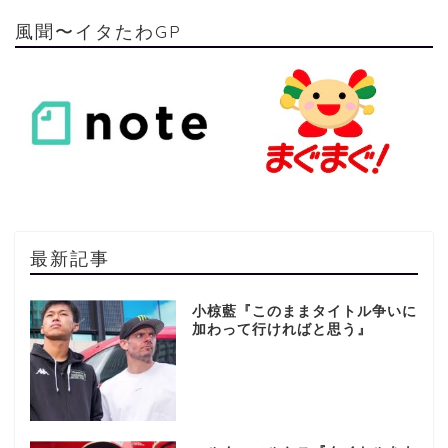
風聞〜イタたわGP
最新記事
小椋藍『このままタイトル争いに
加わって行ければと思う』