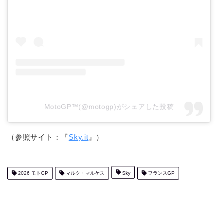
MotoGP™(@motogp)がシェアした投稿
（参照サイト：『
Sky.it
』）
2026 モトGP
マルク・マルケス
Sky
フランスGP