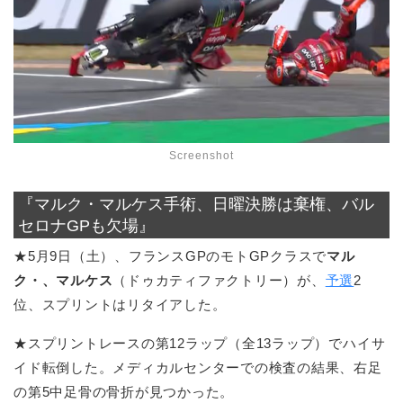
Screenshot
『マルク・マルケス手術、日曜決勝は棄権、バル
セロナGPも欠場』
★5月9日（土）、フランスGPのモトGPクラスで
マル
ク・、マルケス
（ドゥカティファクトリー）が、
予選
2
位、スプリントはリタイアした。
★スプリントレースの第12ラップ（全13ラップ）でハイサ
イド転倒した。メディカルセンターでの検査の結果、右足
の第5中足骨の骨折が見つかった。