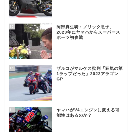
12
阿部真生騎：ノリック息子、
2023年にヤマハからスーパース
ポーツ初参戦
13
ザルコがマルケス批判『狂気の第
1ラップだった』2022アラゴン
GP
14
ヤマハがV4エンジンに変える可
能性はあるのか？