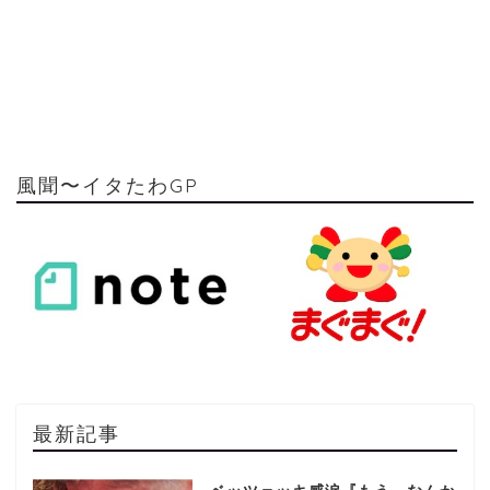
風聞〜イタたわGP
最新記事