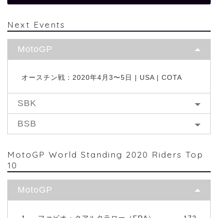
Next Events
MotoGP
オースチン戦：2020年4月3〜5日 | USA | COTA
SBK
BSB
MotoGP World Standing 2020 Riders Top
10
MotoGP