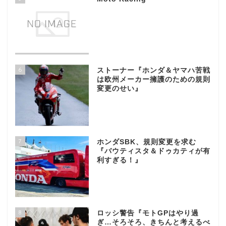
6
ストーナー『ホンダ＆ヤマハ苦戦
は欧州メーカー擁護のための規則
変更のせい』
7
ホンダSBK、規則変更を求む
『バウティスタ＆ドゥカティが有
利すぎる！』
8
ロッシ警告『モトGPはやり過
ぎ…そろそろ、きちんと考えるべ