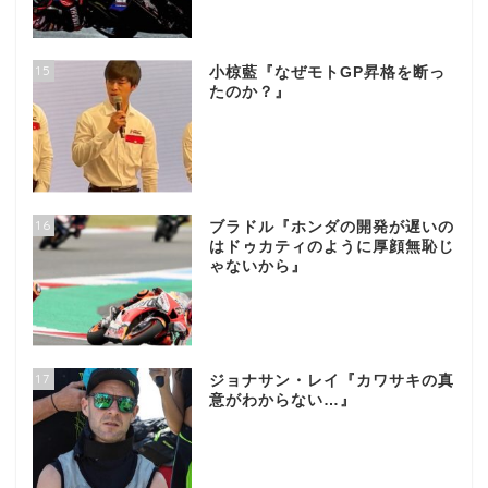
15
小椋藍『なぜモトGP昇格を断っ
たのか？』
16
ブラドル『ホンダの開発が遅いの
はドゥカティのように厚顔無恥じ
ゃないから』
17
ジョナサン・レイ『カワサキの真
意がわからない…』