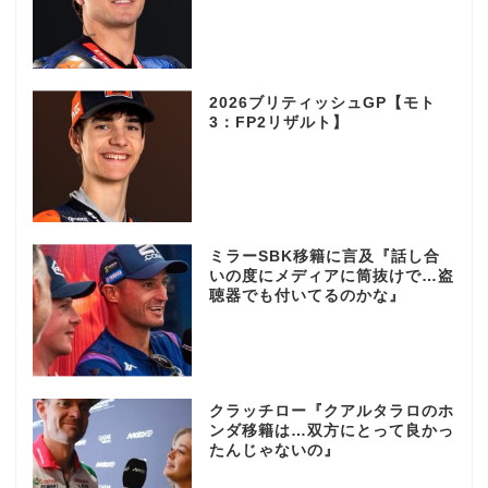
2026ブリティッシュGP【モト
3：FP2リザルト】
ミラーSBK移籍に言及『話し合
いの度にメディアに筒抜けで…盗
聴器でも付いてるのかな』
クラッチロー『クアルタラロのホ
ンダ移籍は…双方にとって良かっ
たんじゃないの』