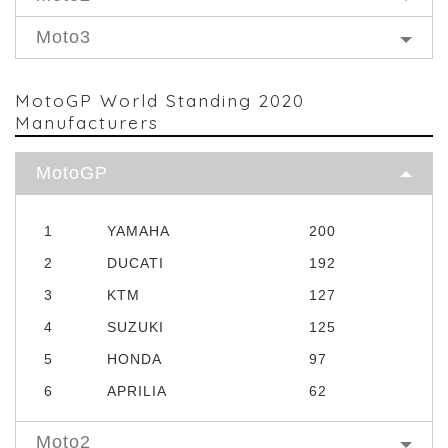
Moto3
MotoGP World Standing 2020
Manufacturers
MotoGP
1
YAMAHA
200
2
DUCATI
192
3
KTM
127
4
SUZUKI
125
5
HONDA
97
6
APRILIA
62
Moto2