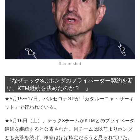
Screenshot
『なぜテック3はホンダのプライベーター契約を断
り、KTM継続を決めたのか？ 』
★5月15〜17日、バルセロナGPが『カタルーニャ・サーキ
ット』で行われている。
★5月16日（土）、テック3チームがKTMとのプライベータ
継続を継続すると公表された。同チームは以前よりホンダ
とも交渉を続け、移籍はほぼ確定だろうと見られていた。