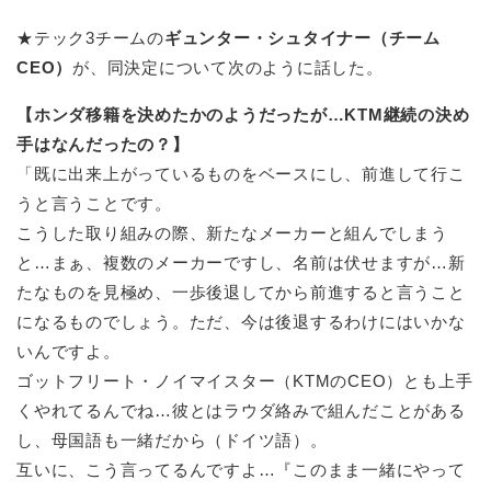
★テック3チームの
ギュンター・シュタイナー（チーム
CEO）
が、同決定について次のように話した。
【ホンダ移籍を決めたかのようだったが…KTM継続の決め
手はなんだったの？】
「既に出来上がっているものをベースにし、前進して行こ
うと言うことです。
こうした取り組みの際、新たなメーカーと組んでしまう
と…まぁ、複数のメーカーですし、名前は伏せますが…新
たなものを見極め、一歩後退してから前進すると言うこと
になるものでしょう。ただ、今は後退するわけにはいかな
いんですよ。
ゴットフリート・ノイマイスター（KTMのCEO）とも上手
くやれてるんでね…彼とはラウダ絡みで組んだことがある
し、母国語も一緒だから（ドイツ語）。
互いに、こう言ってるんですよ…『このまま一緒にやって