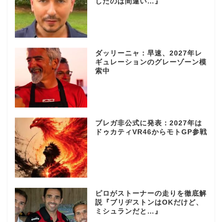
したのは間違い…』
ダッリーニャ：早速、2027年レ
ギュレーションのグレーゾーン模
索中
ブレガ非公式に発表：2027年は
ドゥカティVR46からモトGP参戦
ピロがストーナーの走りを徹底解
説『ブリヂストンはOKだけど、
ミシュランだと…』