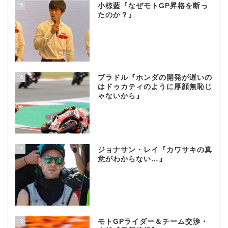
15
小椋藍『なぜモトGP昇格を断っ
たのか？』
16
ブラドル『ホンダの開発が遅いの
はドゥカティのように厚顔無恥じ
ゃないから』
17
ジョナサン・レイ『カワサキの真
意がわからない…』
18
モトGPライダー＆チーム交渉・