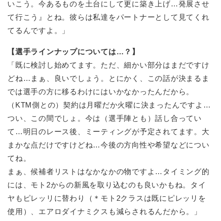
いこう。今あるものを土台にして更に築き上げ…発展させ
て行こう』とね。彼らは私達をパートナーとして見てくれ
てるんですよ。」
【選手ラインナップについては…？】
「既に検討し始めてます。ただ、細かい部分はまだですけ
どね…まぁ、良いでしょう。とにかく、この話が決まるま
では選手の方に移るわけにはいかなかったんだから。
（KTM側との）契約は月曜だか火曜に決まったんですよ…
つい、この間でしょ。今は（選手陣とも）話し合ってい
て…明日のレース後、ミーティングが予定されてます。大
まかな点だけですけどね…今後の方向性や希望などについ
てね。
まぁ、候補者リストはなかなかの物ですよ…タイミング的
には、モト2からの新風を取り込むのも良いかもね。タイ
ヤもピレッリに替わり（＊モト2クラスは既にピレッリを
使用）、エアロダイナミクスも減らされるんだから。」