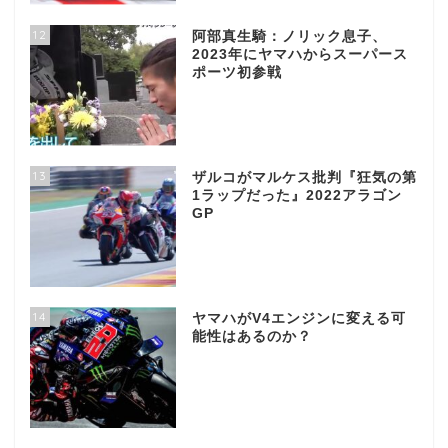
12
阿部真生騎：ノリック息子、
2023年にヤマハからスーパース
ポーツ初参戦
13
ザルコがマルケス批判『狂気の第
1ラップだった』2022アラゴン
GP
14
ヤマハがV4エンジンに変える可
能性はあるのか？