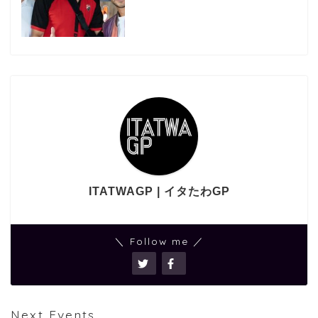
ITATWAGP | イタたわGP
＼ Follow me ／
Next Events