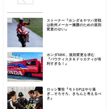
6
ストーナー『ホンダ＆ヤマハ苦戦
は欧州メーカー擁護のための規則
変更のせい』
7
ホンダSBK、規則変更を求む
『バウティスタ＆ドゥカティが有
利すぎる！』
8
ロッシ警告『モトGPはやり過
ぎ…そろそろ、きちんと考えるべ
き』