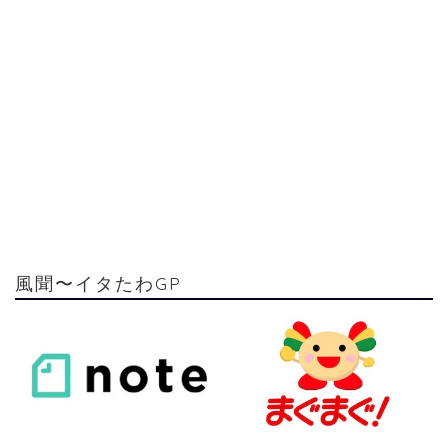
風聞〜イタたわGP