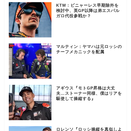
KTM：ビニャーレス早期除外を
検討中、英GP以降は弟エスパル
ガロ代役参戦か？
マルティン：ヤマハは元ロッシの
チーフメカニックを配属
アギウス『モトGP昇格は大丈
夫…ストーナー同様、僕はリアを
駆使して操縦する』
ロレンソ『ロッシ操縦を真似しよ