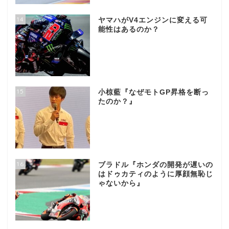
14
ヤマハがV4エンジンに変える可
能性はあるのか？
15
小椋藍『なぜモトGP昇格を断っ
たのか？』
16
ブラドル『ホンダの開発が遅いの
はドゥカティのように厚顔無恥じ
ゃないから』