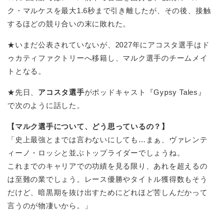
ク・マルケスを最大1.6秒まで引き離したが、その後、接触
するほどの競り合いの末に敗れた。
★いまだ公表されていないが、2027年にアコスタ選手はド
ゥカティファクトリーへ移籍し、マルク選手のチームメイ
トとなる。
★先日、
アコスタ選手
がポッドキャスト『Gypsy Tales』
で次のように話した。
【マルク選手について、どう思っているの？】
「史上最強とまでは言わないにしても…まぁ、ヴァレンテ
ィーノ・ロッシと並ぶトップライダーでしょうね。
これまでのキャリアでの功績を見る限り、あれを超えるの
は至難の業でしょう。レース優勝やタイトル獲得数もそう
だけど、暗黒期を抜け出すためにどれほど苦しんだかって
言うのが物凄いから。」