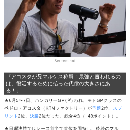
Screenshot
『アコスタが兄マルケス称賛：最強と言われるの
は、復活するために払った代償の大きさにあ
る！』
★6月5〜7日、ハンガリーGPが行われ、モトGPクラスの
ペドロ・アコスタ
（KTMファクトリー）が
予選
2位、
スプ
リント
2位、
決勝
2位だった。総合4位（−48ポイント）。
★日曜決勝ではレース前半で首位を固持し、後続のマル