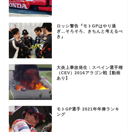
8
ロッシ警告『モトGPはやり過
ぎ…そろそろ、きちんと考えるべ
き』
9
大炎上事故発生：スペイン選手権
（CEV）2016アラゴン戦【動画
あり】
10
モトGP選手 2021年年俸ランキ
ング