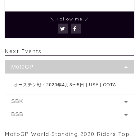
＼ Follow me ／
Next Events
MotoGP
オースチン戦：2020年4月3〜5日 | USA | COTA
SBK
BSB
MotoGP World Standing 2020 Riders Top