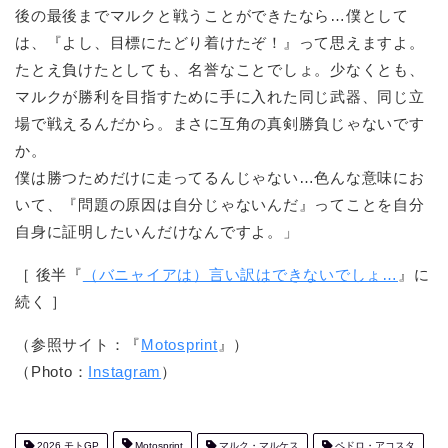
後の最後までマルクと戦うことができたなら…僕として
は、『よし、目標にたどり着けたぞ！』って思えますよ。
たとえ負けたとしても、名誉なことでしょ。少なくとも、
マルクが勝利を目指すために手に入れた同じ武器、同じ立
場で戦えるんだから。まさに互角の真剣勝負じゃないです
か。
僕は勝つためだけに走ってるんじゃない…色んな意味にお
いて、『問題の原因は自分じゃないんだ』ってことを自分
自身に証明したいんだけなんですよ。」
［ 後半『
（バニャイアは）言い訳はできないでしょ…
』に
続く ］
（参照サイト：『
Motosprint
』）
（Photo：
Instagram
）
2026 モトGP
Motosprint
マルク・マルケス
ペドロ・アコスタ