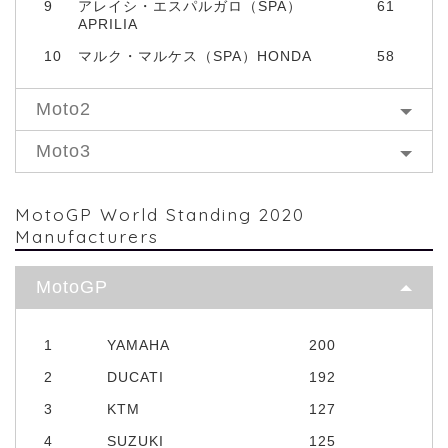
9
アレイシ・エスパルガロ（SPA）
61
APRILIA
10
マルク・マルケス（SPA）HONDA
58
Moto2
Moto3
MotoGP World Standing 2020
Manufacturers
MotoGP
1
YAMAHA
200
2
DUCATI
192
3
KTM
127
4
SUZUKI
125