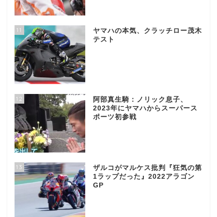
11
ヤマハの本気、クラッチロー茂木
テスト
12
阿部真生騎：ノリック息子、
2023年にヤマハからスーパース
ポーツ初参戦
13
ザルコがマルケス批判『狂気の第
1ラップだった』2022アラゴン
GP