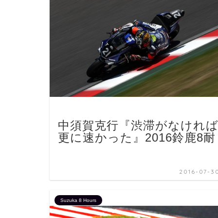
中須賀克行『渋滞がなけれ
更に速かった』2016鈴鹿8耐
2016-07-3
Suzuka 8 Hours