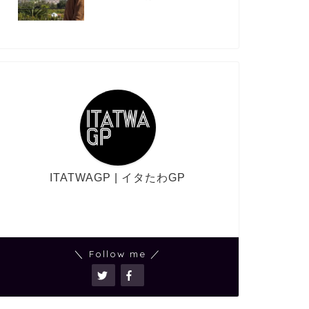
ITATWAGP | イタたわGP
＼ Follow me ／