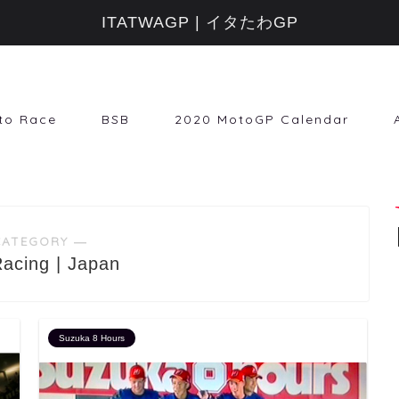
ITATWAGP | イタたわGP
to Race
BSB
2020 MotoGP Calendar
CATEGORY ―
acing | Japan
Suzuka 8 Hours