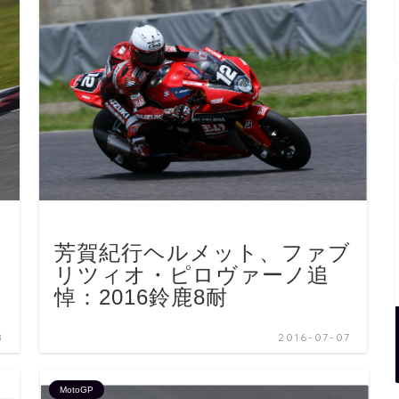
ス
芳賀紀行ヘルメット、ファブ
ト
リツィオ・ピロヴァーノ追
悼：2016鈴鹿8耐
8
2016-07-07
MotoGP