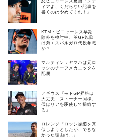
怒ビニャーレス反論『メデ
ィアよ、くだらない記事を
書くのはやめてくれ！』
KTM：ビニャーレス早期
除外を検討中、英GP以降
は弟エスパルガロ代役参戦
か？
マルティン：ヤマハは元ロ
ッシのチーフメカニックを
配属
アギウス『モトGP昇格は
大丈夫…ストーナー同様、
僕はリアを駆使して操縦す
る』
ロレンソ『ロッシ操縦を真
似しようとしたが、できな
かった理由は…』