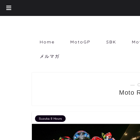
Home
MotoGP
SBK
Mo
メルマガ
― 
Moto R
Suzuka 8 Hours