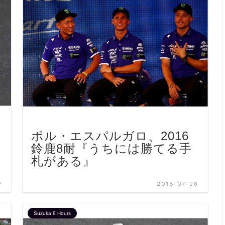
ポル・エスパルガロ、2016
鈴鹿8耐『うちには勝てる手
札がある』
9
2016-07-28
Suzuka 8 Hours