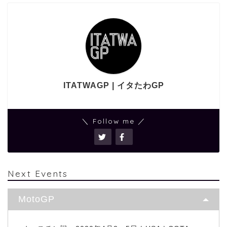
ITATWAGP | イタたわGP
＼ Follow me ／
Next Events
MotoGP