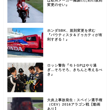
は欧州メーカー擁護のための規則
変更のせい』
7
ホンダSBK、規則変更を求む
『バウティスタ＆ドゥカティが有
利すぎる！』
8
ロッシ警告『モトGPはやり過
ぎ…そろそろ、きちんと考えるべ
き』
9
大炎上事故発生：スペイン選手権
（CEV）2016アラゴン戦【動画
あり】