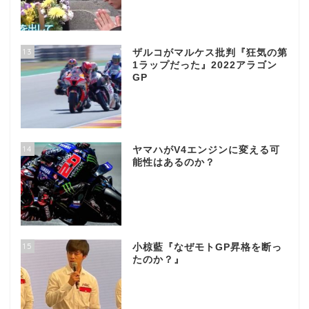
13
ザルコがマルケス批判『狂気の第
1ラップだった』2022アラゴン
GP
14
ヤマハがV4エンジンに変える可
能性はあるのか？
15
小椋藍『なぜモトGP昇格を断っ
たのか？』