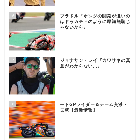
16
ブラドル『ホンダの開発が遅いの
はドゥカティのように厚顔無恥じ
ゃないから』
17
ジョナサン・レイ『カワサキの真
意がわからない…』
18
モトGPライダー＆チーム交渉・
去就【最新情報】