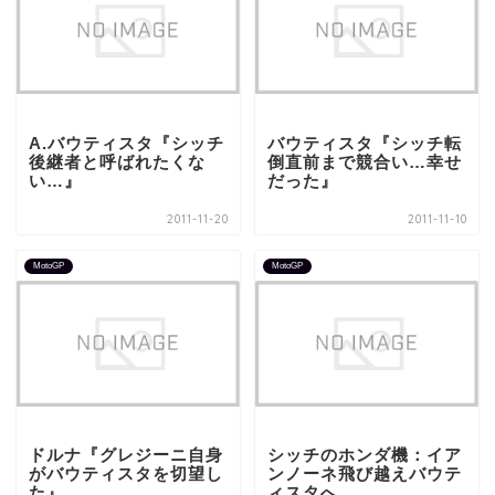
A.バウティスタ『シッチ
バウティスタ『シッチ転
後継者と呼ばれたくな
倒直前まで競合い…幸せ
い…』
だった』
2011-11-20
2011-11-10
MotoGP
MotoGP
ドルナ『グレジーニ自身
シッチのホンダ機：イア
がバウティスタを切望し
ンノーネ飛び越えバウテ
た』
ィスタへ