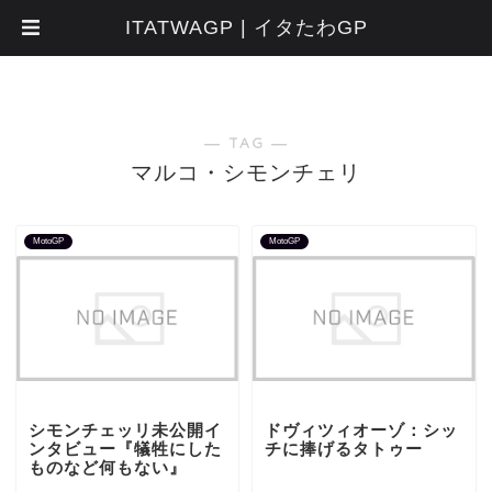
ITATWAGP | イタたわGP
― TAG ―
マルコ・シモンチェリ
MotoGP
MotoGP
シモンチェッリ未公開イ
ドヴィツィオーゾ：シッ
ンタビュー『犠牲にした
チに捧げるタトゥー
ものなど何もない』