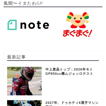
風聞〜イタたわGP
最新記事
中上貴晶トップ：2026年モト
GP850cc機ムジェッロテスト
2027年、ドゥカティ6選手マシン