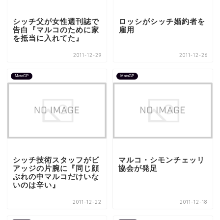
シッチ父が女性週刊誌で
ロッシがシッチ婚約者を
告白『マルコのために家
雇用
を抵当に入れてた』
2011-12-29
2011-12-26
MotoGP
MotoGP
シッチ技術スタッフがビ
マルコ・シモンチェッリ
アッジの片腕に『同じ顔
協会が発足
ぶれの中マルコだけいな
いのは辛い』
2011-12-22
2011-12-18