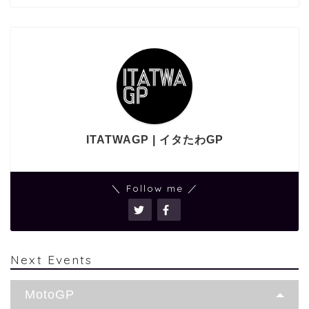
ITATWAGP | イタたわGP
＼ Follow me ／
Next Events
MotoGP