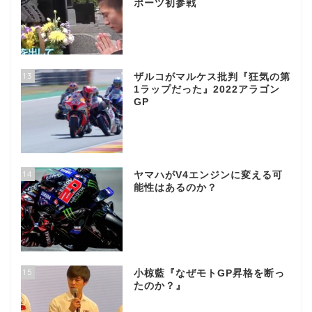
ポーツ初参戦
13
ザルコがマルケス批判『狂気の第
1ラップだった』2022アラゴン
GP
14
ヤマハがV4エンジンに変える可
能性はあるのか？
15
小椋藍『なぜモトGP昇格を断っ
たのか？』