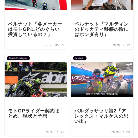
ペルナット『各メーカー
ペルナット『マルティン
はモトGPにどのぐらい
のドゥカティ移籍の陰に
投資しているの？』
はホンダ有り』
2020-06-15
2020-06-15
MotoGP category
MotoGP
モトGPライダー契約ま
バルダッサッリ談2『ア
とめ、現状と予想
レックス・マルケスの思
い出』
2020-05-30
2020-05-25