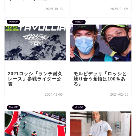
2025-10-13
2025-01-09
MotoGP
MotoGP
2021ロッシ『ランチ耐久
モルビデッリ『ロッシと
レース』参戦ライダー公
競り合う覚悟は100％あ
表
る』
2021-12-03
2021-02-05
MotoGP
MotoGP