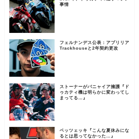
事情
フェルナンデス公表：アプリリア
Trackhouseと2年契約更改
ストーナーがバニャイア擁護『ド
ゥカティ機は明らかに変わってし
まってる…』
ベッツェッキ『こんな夏休みにな
るとは思ってなかった…』