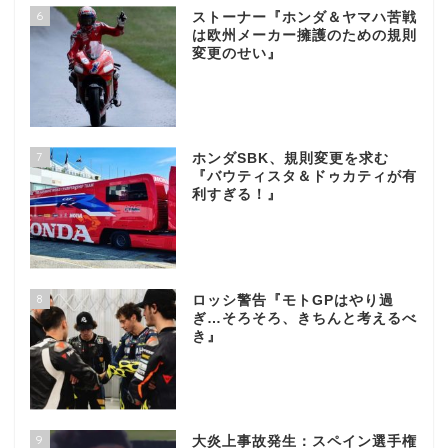
6
ストーナー『ホンダ＆ヤマハ苦戦
は欧州メーカー擁護のための規則
変更のせい』
7
ホンダSBK、規則変更を求む
『バウティスタ＆ドゥカティが有
利すぎる！』
8
ロッシ警告『モトGPはやり過
ぎ…そろそろ、きちんと考えるべ
き』
9
大炎上事故発生：スペイン選手権