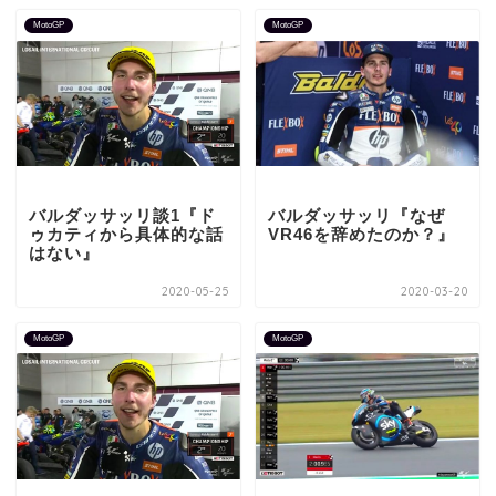
MotoGP
MotoGP
バルダッサッリ談1『ド
バルダッサッリ『なぜ
ゥカティから具体的な話
VR46を辞めたのか？』
はない』
2020-05-25
2020-03-20
MotoGP
MotoGP