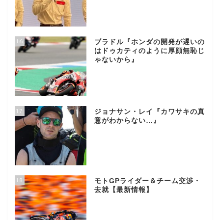
16
ブラドル『ホンダの開発が遅いの
はドゥカティのように厚顔無恥じ
ゃないから』
17
ジョナサン・レイ『カワサキの真
意がわからない…』
18
モトGPライダー＆チーム交渉・
去就【最新情報】