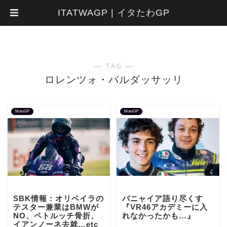
ITATWAGP | イタたわGP
― TAG ―
ロレンツォ・バルダッサッリ
MotoGP
MotoGP
SBK情報：オリベイラの
バニャイア語り尽くす
テスター兼業はBMWが
『VR46アカデミーに入
NO、ペトルッチ骨折、
れなかったかも…』
イアンノーネ去就…etc