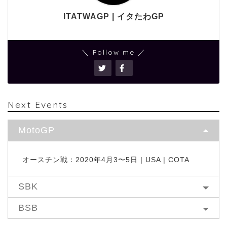
ITATWAGP | イタたわGP
＼ Follow me ／
Next Events
MotoGP
オースチン戦：2020年4月3〜5日 | USA | COTA
SBK
BSB