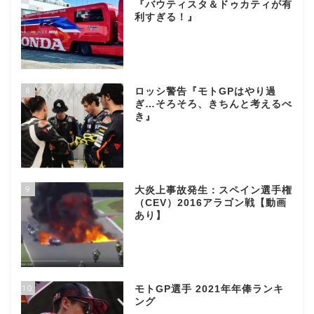
『バウティスタ＆ドゥカティが有
利すぎる！』
8
ロッシ警告『モトGPはやり過
ぎ…そろそろ、きちんと考えるべ
き』
9
大炎上事故発生：スペイン選手権
（CEV）2016アラゴン戦【動画
あり】
10
モトGP選手 2021年年俸ランキ
ング