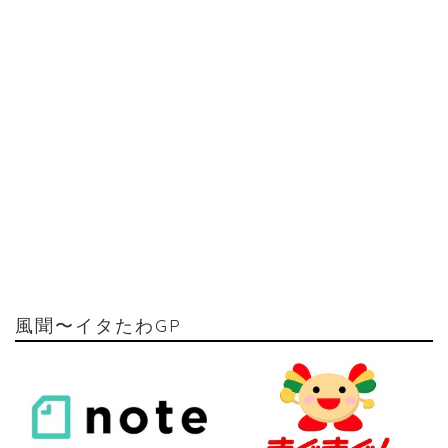
風聞〜イタたわGP