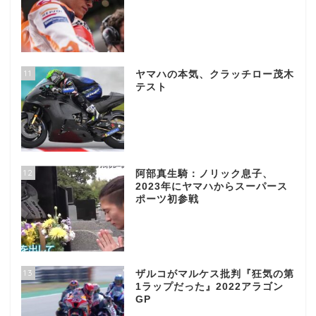
11
ヤマハの本気、クラッチロー茂木
テスト
12
阿部真生騎：ノリック息子、
2023年にヤマハからスーパース
ポーツ初参戦
13
ザルコがマルケス批判『狂気の第
1ラップだった』2022アラゴン
GP