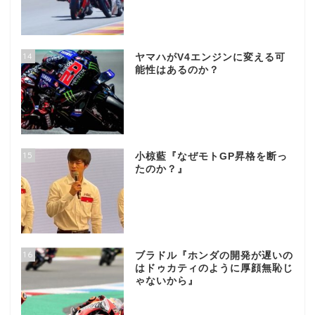
14
ヤマハがV4エンジンに変える可
能性はあるのか？
15
小椋藍『なぜモトGP昇格を断っ
たのか？』
16
ブラドル『ホンダの開発が遅いの
はドゥカティのように厚顔無恥じ
ゃないから』