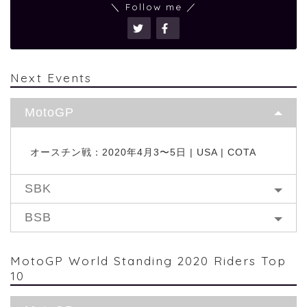
＼ Follow me ／
Next Events
MotoGP
オースチン戦：2020年4月3〜5日 | USA | COTA
SBK
BSB
MotoGP World Standing 2020 Riders Top
10