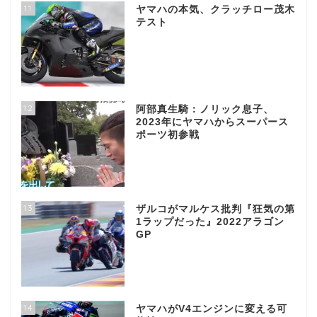
11
ヤマハの本気、クラッチロー茂木
テスト
12
阿部真生騎：ノリック息子、
2023年にヤマハからスーパース
ポーツ初参戦
13
ザルコがマルケス批判『狂気の第
1ラップだった』2022アラゴン
GP
14
ヤマハがV4エンジンに変える可