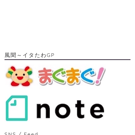
風聞～イタたわGP
SNS / Feed