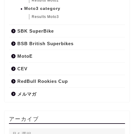
Results Moto2
Moto3 category
Results Moto3
SBK SuperBike
BSB British Superbikes
MotoE
CEV
RedBull Rookies Cup
メルマガ
アーカイブ