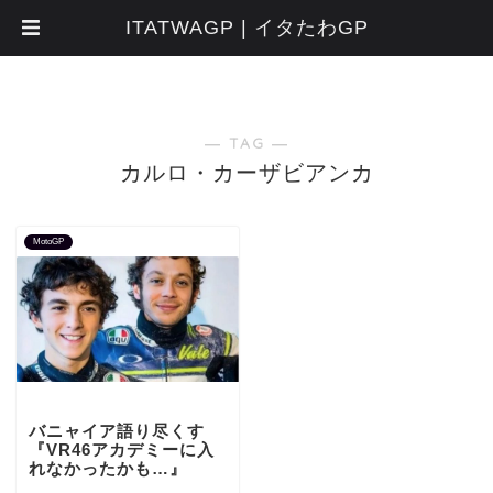
ITATWAGP | イタたわGP
― TAG ―
カルロ・カーザビアンカ
MotoGP
バニャイア語り尽くす
『VR46アカデミーに入
れなかったかも…』