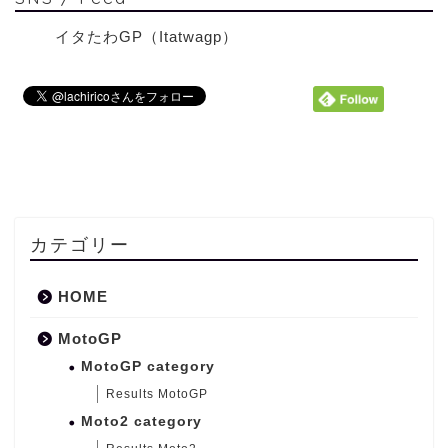
イタたわGP（Itatwagp）
カテゴリー
HOME
MotoGP
MotoGP category
Results MotoGP
Moto2 category