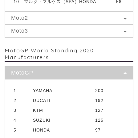
10
マルク・マルケス（SPA）HONDA
58
Moto2
Moto3
MotoGP World Standing 2020
Manufacturers
MotoGP
1
YAMAHA
200
2
DUCATI
192
3
KTM
127
4
SUZUKI
125
5
HONDA
97