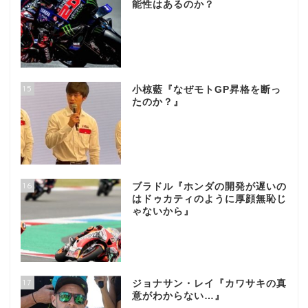
能性はあるのか？
15
小椋藍『なぜモトGP昇格を断っ
たのか？』
16
ブラドル『ホンダの開発が遅いの
はドゥカティのように厚顔無恥じ
ゃないから』
17
ジョナサン・レイ『カワサキの真
意がわからない…』