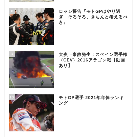
8
ロッシ警告『モトGPはやり過
ぎ…そろそろ、きちんと考えるべ
き』
9
大炎上事故発生：スペイン選手権
（CEV）2016アラゴン戦【動画
あり】
10
モトGP選手 2021年年俸ランキ
ング