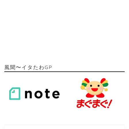
風聞〜イタたわGP