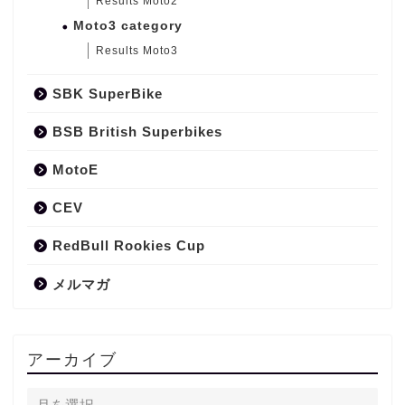
Results Moto2
Moto3 category
Results Moto3
SBK SuperBike
BSB British Superbikes
MotoE
CEV
RedBull Rookies Cup
メルマガ
アーカイブ