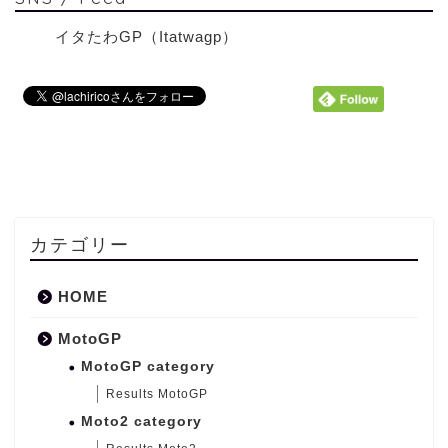
イタたわGP（Itatwagp）
カテゴリー
HOME
MotoGP
MotoGP category
Results MotoGP
Moto2 category