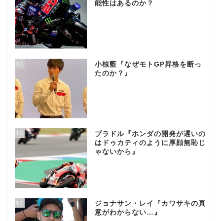
能性はあるのか？
15
小椋藍『なぜモトGP昇格を断っ
たのか？』
16
ブラドル『ホンダの開発が遅いの
はドゥカティのように厚顔無恥じ
ゃないから』
17
ジョナサン・レイ『カワサキの真
意がわからない…』