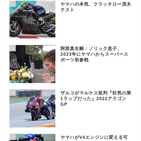
11
ヤマハの本気、クラッチロー茂木
テスト
12
阿部真生騎：ノリック息子、
2023年にヤマハからスーパース
ポーツ初参戦
13
ザルコがマルケス批判『狂気の第
1ラップだった』2022アラゴン
GP
14
ヤマハがV4エンジンに変える可