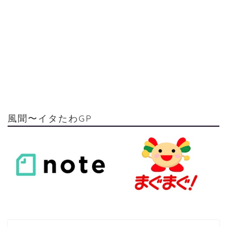
風聞〜イタたわGP