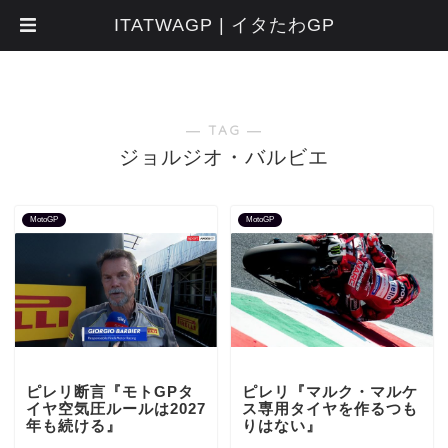
ITATWAGP | イタたわGP
― TAG ―
ジョルジオ・バルビエ
MotoGP
MotoGP
ピレリ断言『モトGPタ
ピレリ『マルク・マルケ
イヤ空気圧ルールは2027
ス専用タイヤを作るつも
年も続ける』
りはない』