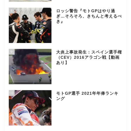
8
ロッシ警告『モトGPはやり過
ぎ…そろそろ、きちんと考えるべ
き』
9
大炎上事故発生：スペイン選手権
（CEV）2016アラゴン戦【動画
あり】
10
モトGP選手 2021年年俸ランキ
ング