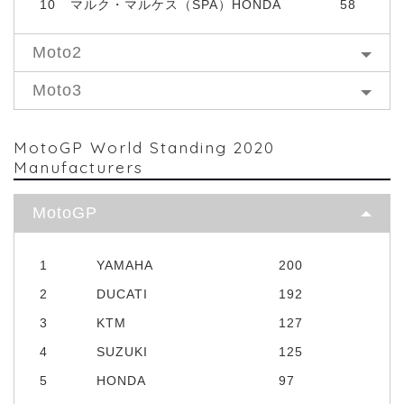
10
マルク・マルケス（SPA）HONDA
58
Moto2
Moto3
MotoGP World Standing 2020
Manufacturers
MotoGP
1
YAMAHA
200
2
DUCATI
192
3
KTM
127
4
SUZUKI
125
5
HONDA
97