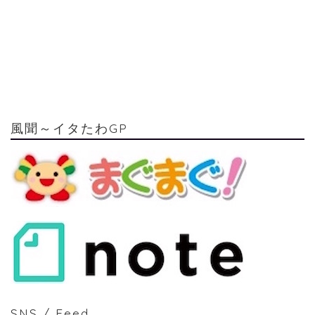
風聞～イタたわGP
SNS / Feed