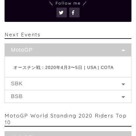
＼ Follow me ／
Next Events
MotoGP
オースチン戦：2020年4月3〜5日 | USA | COTA
SBK
BSB
MotoGP World Standing 2020 Riders Top
10