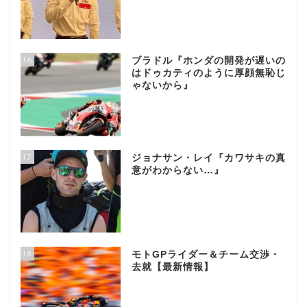
16
ブラドル『ホンダの開発が遅いの
はドゥカティのように厚顔無恥じ
ゃないから』
17
ジョナサン・レイ『カワサキの真
意がわからない…』
18
モトGPライダー＆チーム交渉・
去就【最新情報】