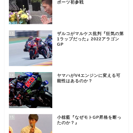
ポーツ初参戦
13
ザルコがマルケス批判『狂気の第
1ラップだった』2022アラゴン
GP
14
ヤマハがV4エンジンに変える可
能性はあるのか？
15
小椋藍『なぜモトGP昇格を断っ
たのか？』