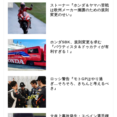
6
ストーナー『ホンダ＆ヤマハ苦戦
は欧州メーカー擁護のための規則
変更のせい』
7
ホンダSBK、規則変更を求む
『バウティスタ＆ドゥカティが有
利すぎる！』
8
ロッシ警告『モトGPはやり過
ぎ…そろそろ、きちんと考えるべ
き』
9
大炎上事故発生：スペイン選手権