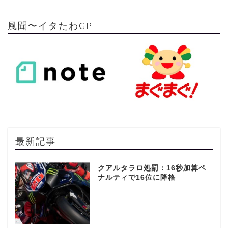
風聞〜イタたわGP
最新記事
クアルタラロ処罰：16秒加算ペ
ナルティで16位に降格