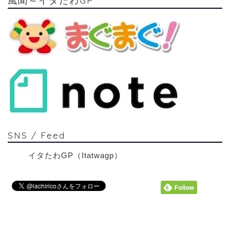
SNS / Feed
イタたわGP（Itatwagp）