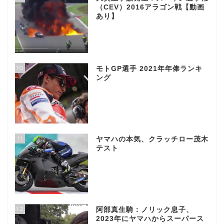
（CEV）2016アラゴン戦【動画
あり】
10
モトGP選手 2021年年俸ランキ
ング
11
ヤマハの本気、クラッチロー茂木
テスト
12
阿部真生騎：ノリック息子、
2023年にヤマハからスーパース