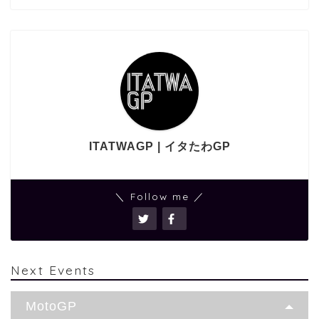
ITATWAGP | イタたわGP
＼ Follow me ／
Next Events
MotoGP