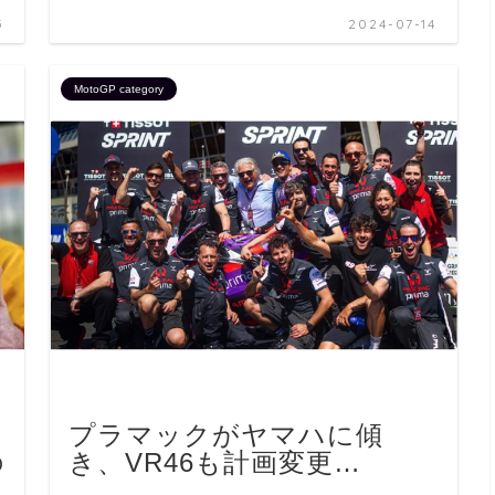
5
2024-07-14
MotoGP category
プラマックがヤマハに傾
の
き、VR46も計画変更…