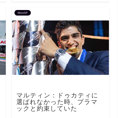
MotoGP
』
マルティン：ドゥカティに
選ばれなかった時、プラマ
ックと約束していた