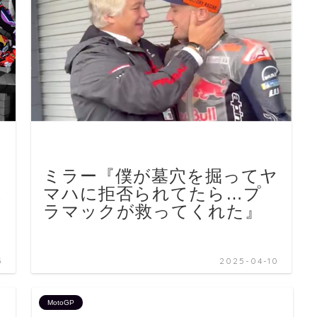
・
ミラー『僕が墓穴を掘ってヤ
は
マハに拒否られてたら…プ
ラマックが救ってくれた』
5
2025-04-10
MotoGP