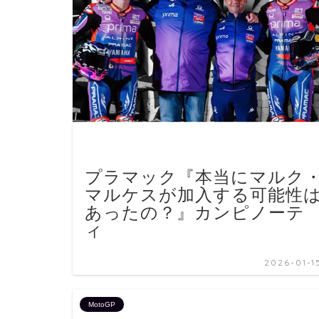
プラマック『本当にマルク
マルケスが加入する可能性
あったの？』カンピノーテ
ィ
2026-01-1
MotoGP