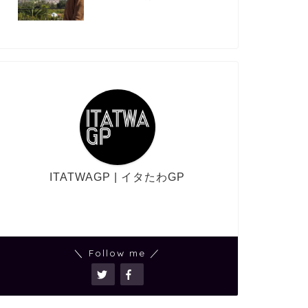
ITATWAGP | イタたわGP
＼ Follow me ／