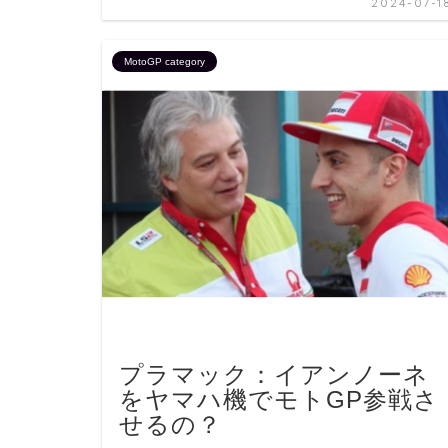
2024-07-1
MotoGP category
プラマック：イアンノーネ
をヤマハ機でモトGP参戦さ
せるの？