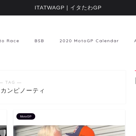
ITATWAGP | イタたわGP
to Race
BSB
2020 MotoGP Calendar
― TAG ―
・カンピノーティ
MotoGP