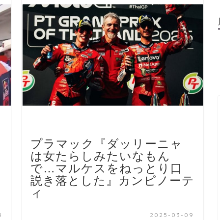
プラマック『ダッリーニャ
は女たらしみたいなもん
で…マルケスをねっとり口
説き落とした』カンピノーテ
ィ
4
2025-03-09