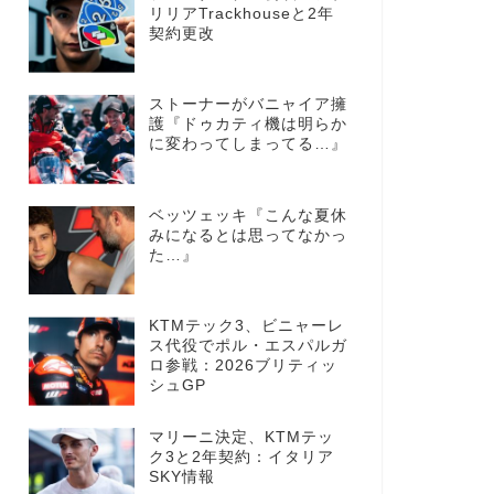
リリアTrackhouseと2年
契約更改
ストーナーがバニャイア擁
護『ドゥカティ機は明らか
に変わってしまってる…』
ベッツェッキ『こんな夏休
みになるとは思ってなかっ
た…』
KTMテック3、ビニャーレ
ス代役でポル・エスパルガ
ロ参戦：2026ブリティッ
シュGP
マリーニ決定、KTMテッ
ク3と2年契約：イタリア
SKY情報