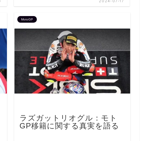
8
2024-07-17
MotoGP
ラズガットリオグル：モト
GP移籍に関する真実を語る