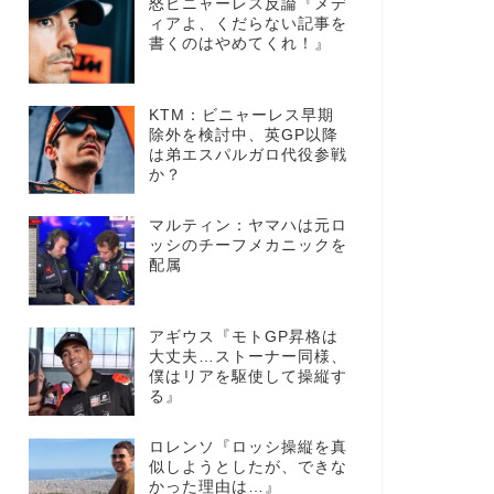
怒ビニャーレス反論『メデ
ィアよ、くだらない記事を
書くのはやめてくれ！』
KTM：ビニャーレス早期
除外を検討中、英GP以降
は弟エスパルガロ代役参戦
か？
マルティン：ヤマハは元ロ
ッシのチーフメカニックを
配属
アギウス『モトGP昇格は
大丈夫…ストーナー同様、
僕はリアを駆使して操縦す
る』
ロレンソ『ロッシ操縦を真
似しようとしたが、できな
かった理由は…』