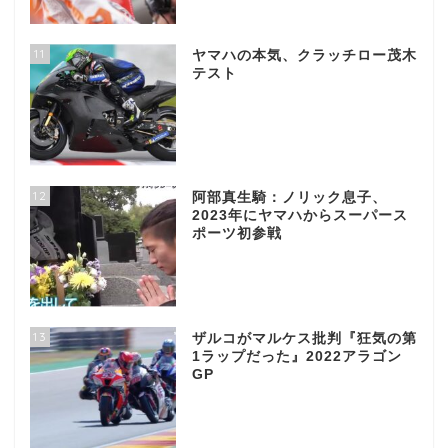
11
ヤマハの本気、クラッチロー茂木
テスト
12
阿部真生騎：ノリック息子、
2023年にヤマハからスーパース
ポーツ初参戦
13
ザルコがマルケス批判『狂気の第
1ラップだった』2022アラゴン
GP