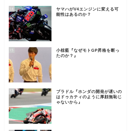
14
ヤマハがV4エンジンに変える可
能性はあるのか？
15
小椋藍『なぜモトGP昇格を断っ
たのか？』
16
ブラドル『ホンダの開発が遅いの
はドゥカティのように厚顔無恥じ
ゃないから』