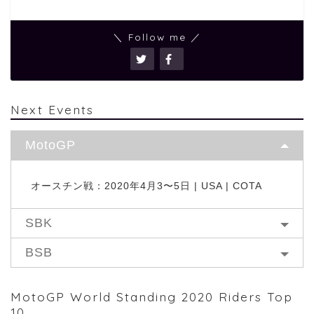
＼ Follow me ／
Next Events
MotoGP
オースチン戦：2020年4月3〜5日 | USA | COTA
SBK
BSB
MotoGP World Standing 2020 Riders Top
10