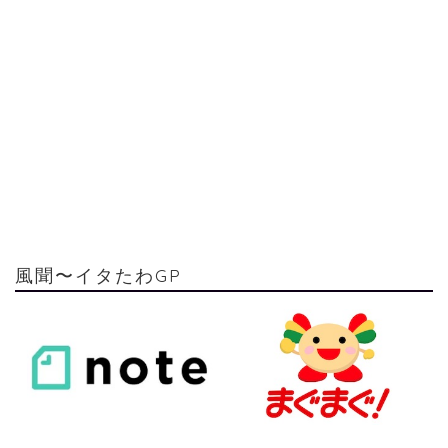
風聞〜イタたわGP