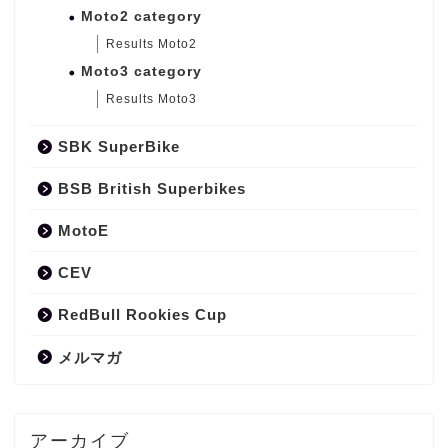
Moto2 category
Results Moto2
Moto3 category
Results Moto3
SBK SuperBike
BSB British Superbikes
MotoE
CEV
RedBull Rookies Cup
メルマガ
アーカイブ