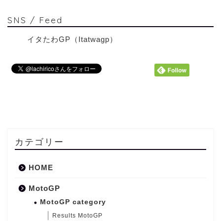
SNS / Feed
イタたわGP（Itatwagp）
カテゴリー
HOME
MotoGP
MotoGP category
Results MotoGP