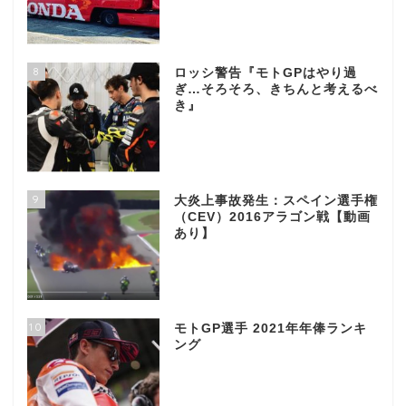
8
ロッシ警告『モトGPはやり過
ぎ…そろそろ、きちんと考えるべ
き』
9
大炎上事故発生：スペイン選手権
（CEV）2016アラゴン戦【動画
あり】
10
モトGP選手 2021年年俸ランキ
ング