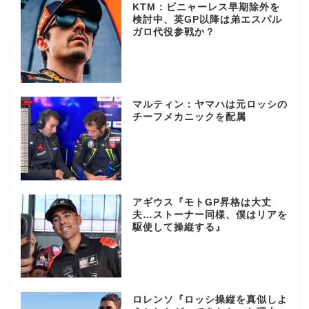
KTM：ビニャーレス早期除外を
検討中、英GP以降は弟エスパル
ガロ代役参戦か？
マルティン：ヤマハは元ロッシの
チーフメカニックを配属
アギウス『モトGP昇格は大丈
夫…ストーナー同様、僕はリアを
駆使して操縦する』
ロレンソ『ロッシ操縦を真似しよ