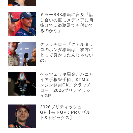
ミラーSBK移籍に言及『話
し合いの度にメディアに筒
抜けで…盗聴器でも付いて
るのかな』
クラッチロー『クアルタラ
ロのホンダ移籍は…双方に
とって良かったんじゃない
の』
ベッツェッキ罰金、バニャ
イア手根管手術、KTMエ
ンジン開封OK、クラッチ
ロー：2026ブリティッシ
ュGP
2026ブリティッシュ
GP【モトGP：PRリザル
ト&トピックス】