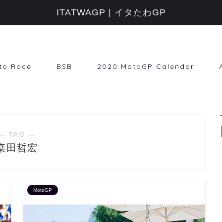
ITATWAGP | イタたわGP
to Race
BSB
2020 MotoGP Calendar
― TAG ―
桒田哲宏
MotoGP