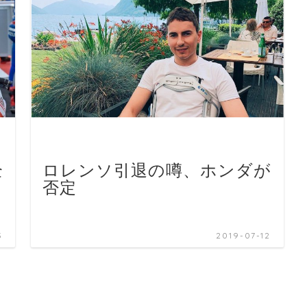
全
ロレンソ引退の噂、ホンダが
』
否定
3
2019-07-12