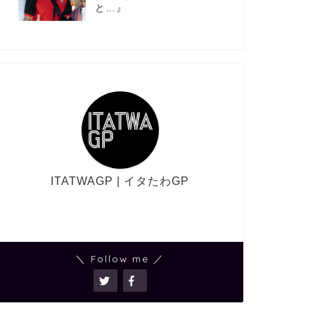
と…』
ITATWAGP | イタたわGP
＼ Follow me ／