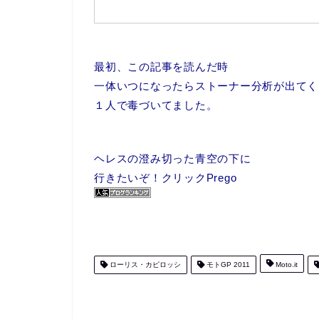
最初、この記事を読んだ時
一体いつになったらストーナー分析が出てく
１人で毒づいてました。
ヘレスの澄み切った青空の下に
行きたいぞ！クリックPrego
ローリス・カピロッシ
モトGP 2011
Moto.it