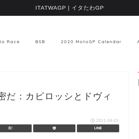
ITATWAGP | イタたわGP
to Race
BSB
2020 MotoGP Calendar
密だ：カピロッシとドヴィ
2011-04-01