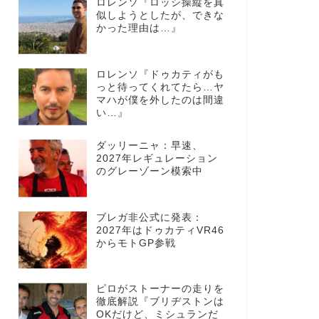
ロレンソ『ロッシ操縦を真
似しようとしたが、できな
かった理由は…』
ロレンソ『ドゥカティがも
っと待ってくれてたら…ヤ
マハが僕を外したのは間違
い…』
ダッリーニャ：早速、
2027年レギュレーション
のグレーゾーン模索中
ブレガ非公式に発表：
2027年はドゥカティVR46
からモトGP参戦
ピロがストーナーの走りを
徹底解説『ブリヂストンは
OKだけど、ミシュランだ