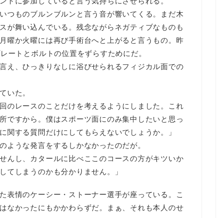
ントに参加していると言う気持ちにさせられる。
いつものブルンブルンと言う音が響いてくる。まだ木
スが舞い込んでいる。残念ながらネガティブなものも
月曜か火曜には再び手術台へと上がると言うもの。昨
プレートとボルトの位置をずらすためにだ。
言え、ひっきりなしに浴びせられるフィジカル面での
ていた。
回のレースのことだけを考えるようにしました。これ
所ですから。僕はスポーツ面にのみ集中したいと思っ
に関する質問だけにしてもらえないでしょうか。」
のような発言をするしかなかったのだが。
せんし、カタールに比べここのコースの方がキツいか
してしまうのかも分かりません。」
た表情のケーシー・ストーナー選手が座っている。こ
はなかったにもかかわらずだ。まぁ、それも本人のせ