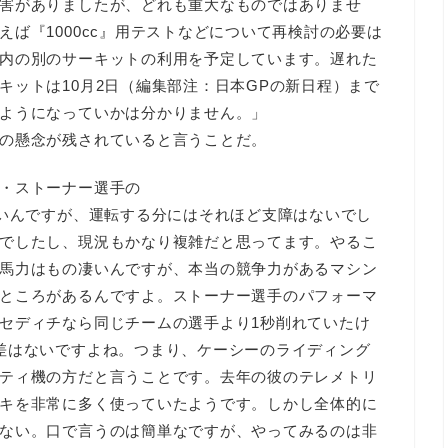
害がありましたが、どれも重大なものではありませ
ば『1000cc』用テストなどについて再検討の必要は
内の別のサーキットの利用を予定しています。遅れた
キットは10月2日（編集部注：日本GPの新日程）まで
ようになっていかは分かりません。」
の懸念が残されていると言うことだ。
・ストーナー選手の
ないんですが、運転する分にはそれほど支障はないでし
でしたし、現況もかなり複雑だと思ってます。やるこ
馬力はもの凄いんですが、本当の競争力があるマシン
ところがあるんですよ。ストーナー選手のパフォーマ
セディチなら同じチームの選手より1秒削れていたけ
差はないですよね。つまり、ケーシーのライディング
ティ機の方だと言うことです。去年の彼のテレメトリ
キを非常に多く使っていたようです。しかし全体的に
ない。口で言うのは簡単なですが、やってみるのは非