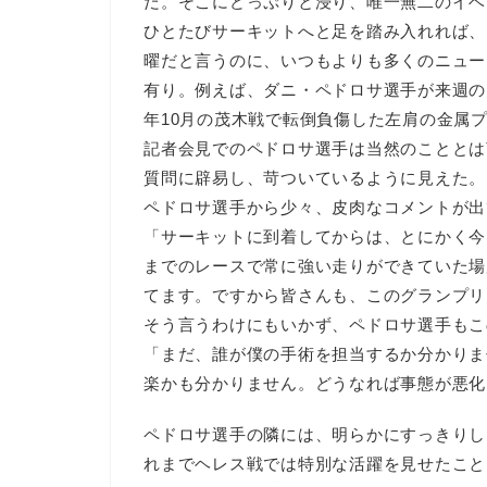
だ。そこにどっぷりと浸り、唯一無二のイベ
ひとたびサーキットへと足を踏み入れれば、
曜だと言うのに、いつもよりも多くのニュー
有り。例えば、ダニ・ペドロサ選手が来週の
年10月の茂木戦で転倒負傷した左肩の金属
記者会見でのペドロサ選手は当然のこととは
質問に辟易し、苛ついているように見えた。
ペドロサ選手から少々、皮肉なコメントが出
「サーキットに到着してからは、とにかく今
までのレースで常に強い走りができていた場
てます。ですから皆さんも、このグランプリ
そう言うわけにもいかず、ペドロサ選手もこ
「まだ、誰が僕の手術を担当するか分かりま
楽かも分かりません。どうなれば事態が悪化
ペドロサ選手の隣には、明らかにすっきりし
れまでヘレス戦では特別な活躍を見せたこと