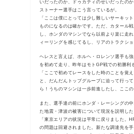
いだったのか、ドゥカティのせいだったのか
ストーナー選手はこう言っているが。
「ここは僕にとっては少し難しいサーキット
ものになるのは確かです。ただ、カタール戦
し、ホンダのマシンでなら以前より楽に走れ
ィーリングを感じてるし、リアのトラクショ
ヘレスと言えば、ホルヘ・ロレンソ選手も強い
を初めて走り、昨年はモトGP戦での初勝利
「ここで初めてレースをした時のことを覚え
と、だんだんトップグループに迫って行って
ら！うちのマシンは一歩前進したし、ここの
また、選手達の前にホンダ・レーシングの中
た地震・津波の被害について現況を説明した
「東京エリアの状況は平常に戻りました。H
の問題は回避されました。新たな調達先を手