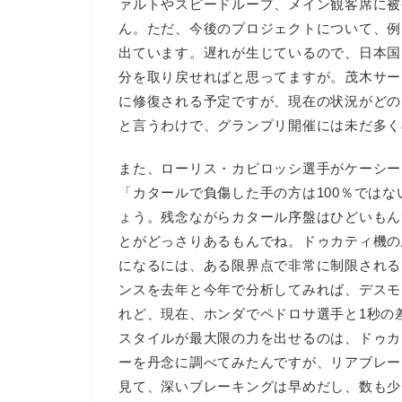
ァルトやスピードループ、メイン観客席に被
ん。ただ、今後のプロジェクトについて、例え
出ています。遅れが生じているので、日本国
分を取り戻せればと思ってますが。茂木サー
に修復される予定ですが、現在の状況がどの
と言うわけで、グランプリ開催には未だ多く
また、ローリス・カピロッシ選手がケーシー
「カタールで負傷した手の方は100％では
ょう。残念ながらカタール序盤はひどいもん
とがどっさりあるもんでね。ドゥカティ機の
になるには、ある限界点で非常に制限される
ンスを去年と今年で分析してみれば、デスモ
れど、現在、ホンダでペドロサ選手と1秒の
スタイルが最大限の力を出せるのは、ドゥカ
ーを丹念に調べてみたんですが、リアブレー
見て、深いブレーキングは早めだし、数も少