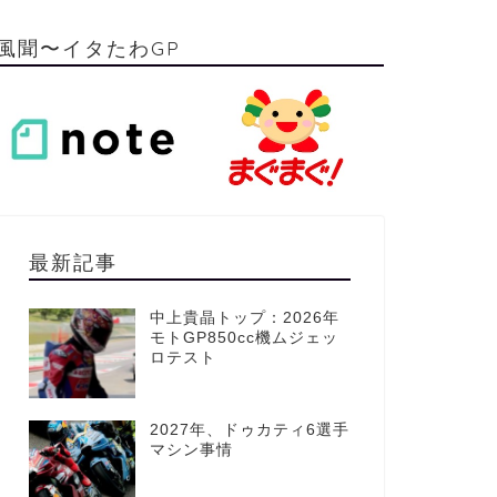
風聞〜イタたわGP
最新記事
中上貴晶トップ：2026年
モトGP850cc機ムジェッ
ロテスト
2027年、ドゥカティ6選手
マシン事情