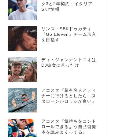
ク3と2年契約：イタリア
SKY情報
リンス：SBKドゥカティ
『Go Eleven』チーム加入
を目指す
ディ・ジャンナントニオは
DJ彼女に首ったけ
アコスタ『超有名人とディ
ナーに行けるとしたら…ス
タローンかロッシが良い』
アコスタ『気持ちをコント
ロールできるよう自己啓発
本を読みまくってる』