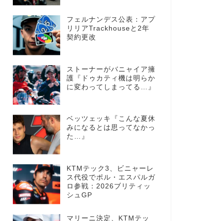
フェルナンデス公表：アプ
リリアTrackhouseと2年
契約更改
ストーナーがバニャイア擁
護『ドゥカティ機は明らか
に変わってしまってる…』
ベッツェッキ『こんな夏休
みになるとは思ってなかっ
た…』
KTMテック3、ビニャーレ
ス代役でポル・エスパルガ
ロ参戦：2026ブリティッ
シュGP
マリーニ決定、KTMテッ