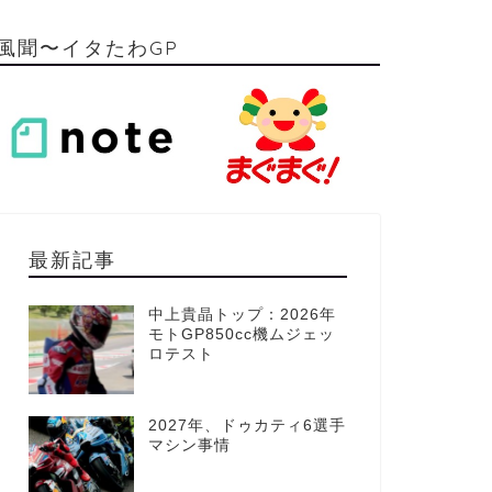
風聞〜イタたわGP
最新記事
中上貴晶トップ：2026年
モトGP850cc機ムジェッ
ロテスト
2027年、ドゥカティ6選手
マシン事情