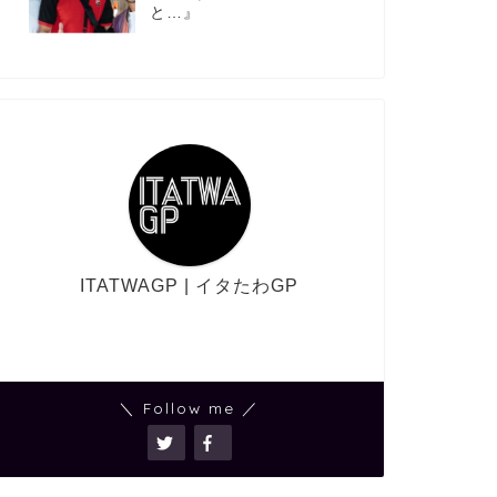
と…』
ITATWAGP | イタたわGP
＼ Follow me ／