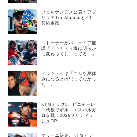
フェルナンデス公表：アプ
リリアTrackhouseと2年
契約更改
ストーナーがバニャイア擁
護『ドゥカティ機は明らか
に変わってしまってる…』
ベッツェッキ『こんな夏休
みになるとは思ってなかっ
た…』
KTMテック3、ビニャーレ
ス代役でポル・エスパルガ
ロ参戦：2026ブリティッ
シュGP
マリーニ決定、KTMテッ