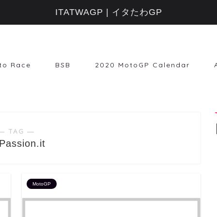
ITATWAGP | イタたわGP
to Race
BSB
2020 MotoGP Calendar
― TAG ―
Passion.it
MotoGP