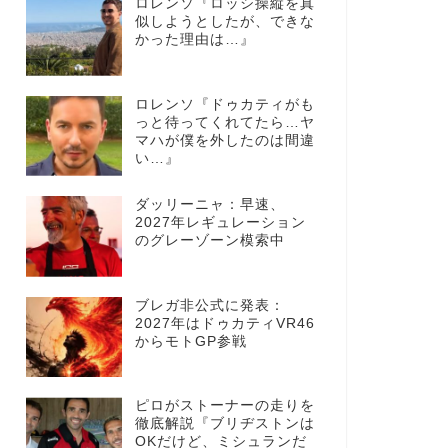
ロレンソ『ロッシ操縦を真
似しようとしたが、できな
かった理由は…』
ロレンソ『ドゥカティがも
っと待ってくれてたら…ヤ
マハが僕を外したのは間違
い…』
ダッリーニャ：早速、
2027年レギュレーション
のグレーゾーン模索中
ブレガ非公式に発表：
2027年はドゥカティVR46
からモトGP参戦
ピロがストーナーの走りを
徹底解説『ブリヂストンは
OKだけど、ミシュランだ