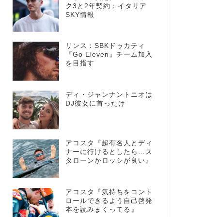
ク3と2年契約：イタリア
SKY情報
リンス：SBKドゥカティ
『Go Eleven』チーム加入
を目指す
ディ・ジャンナントニオは
DJ彼女に首ったけ
アコスタ『超有名人とディ
ナーに行けるとしたら…ス
タローンかロッシが良い』
アコスタ『気持ちをコント
ロールできるよう自己啓発
本を読みまくってる』