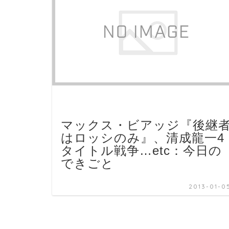
マックス・ビアッジ『後継
はロッシのみ』、清成龍一4
タイトル戦争…etc：今日の
できごと
2013-01-0