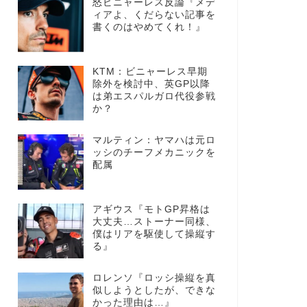
怒ビニャーレス反論『メデ
ィアよ、くだらない記事を
書くのはやめてくれ！』
KTM：ビニャーレス早期
除外を検討中、英GP以降
は弟エスパルガロ代役参戦
か？
マルティン：ヤマハは元ロ
ッシのチーフメカニックを
配属
アギウス『モトGP昇格は
大丈夫…ストーナー同様、
僕はリアを駆使して操縦す
る』
ロレンソ『ロッシ操縦を真
似しようとしたが、できな
かった理由は…』