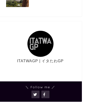
ITATWAGP | イタたわGP
＼ Follow me ／