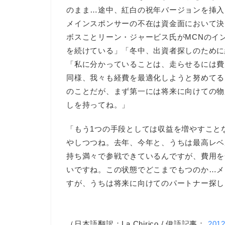
のまま…途中、紅白の祝年バージョンを挿入
メインスポンサーの不在は資金面において決
ボスことリーン・ジャービス氏がMCNのイ
を続けている」「冬中、出資者探しのために
「私に分かっていることは、走らせるには費
同様、我々も経費を最適化しようと努めてる
のことだが、まず第一には将来に向けての物
しを持ってね。」
「もう1つの手段としては収益を増やすこと
やしつつね。去年、今年と、うちは最高レベ
持ち満々で参戦できているんですが、費用を
いですね。この状態でどこまでもつのか…メ
すが、うちは将来に向けてのパートナー探し
（日本語翻訳：La Chirico / 伊語記事：
201