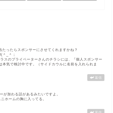
に当たったらスポンサーにさせてくれますかね？
(＾_＾；
0クラスのプライベーターさんのチラシには、『個人スポンサー
らは本気で検討中です。（サイドカウルに名前を入れられま
返信
ーが加わる話があるみたいですよ。
ユニホームの胸に入ってる。
返信