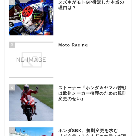
4
スズキがモトGP撤退した本当の
理由は？
5
Moto Racing
6
ストーナー『ホンダ＆ヤマハ苦戦
は欧州メーカー擁護のための規則
変更のせい』
7
ホンダSBK、規則変更を求む