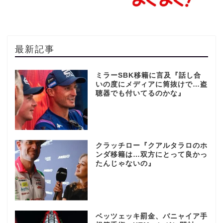
最新記事
ミラーSBK移籍に言及『話し合
いの度にメディアに筒抜けで…盗
聴器でも付いてるのかな』
クラッチロー『クアルタラロのホ
ンダ移籍は…双方にとって良かっ
たんじゃないの』
ベッツェッキ罰金、バニャイア手