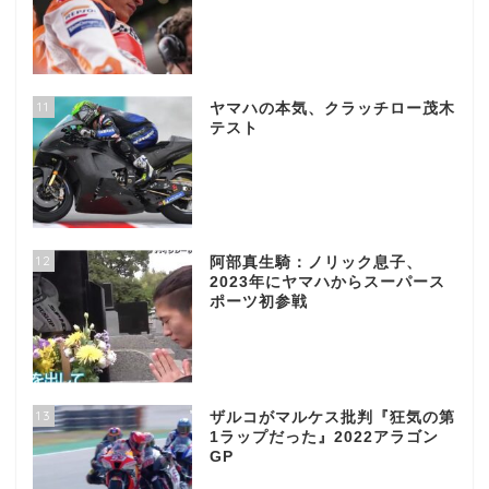
11
ヤマハの本気、クラッチロー茂木
テスト
12
阿部真生騎：ノリック息子、
2023年にヤマハからスーパース
ポーツ初参戦
13
ザルコがマルケス批判『狂気の第
1ラップだった』2022アラゴン
GP