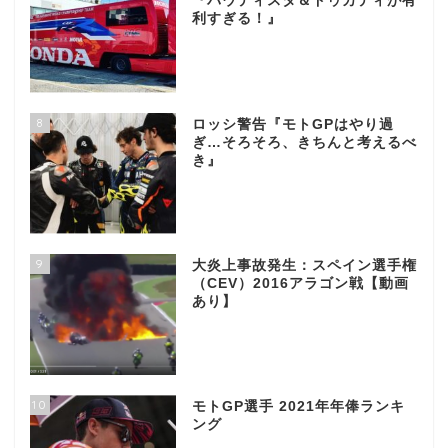
『バウティスタ＆ドゥカティが有
利すぎる！』
8
ロッシ警告『モトGPはやり過
ぎ…そろそろ、きちんと考えるべ
き』
9
大炎上事故発生：スペイン選手権
（CEV）2016アラゴン戦【動画
あり】
10
モトGP選手 2021年年俸ランキ
ング