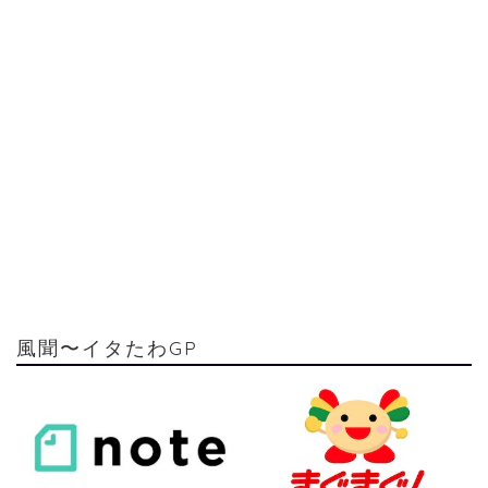
風聞〜イタたわGP