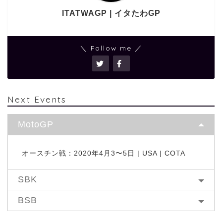
ITATWAGP | イタたわGP
＼ Follow me ／
Next Events
MotoGP
オースチン戦：2020年4月3〜5日 | USA | COTA
SBK
BSB