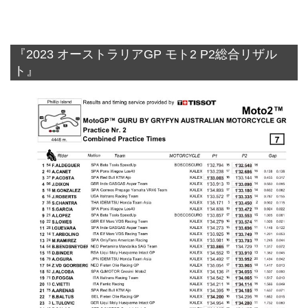
『2023 オーストラリアGP モト2 P2総合リザル
ト』