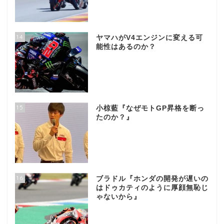
14
ヤマハがV4エンジンに変える可
能性はあるのか？
15
小椋藍『なぜモトGP昇格を断っ
たのか？』
16
ブラドル『ホンダの開発が遅いの
はドゥカティのように厚顔無恥じ
ゃないから』