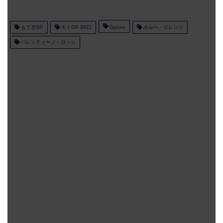
もてぎGP
モトGP 2011
Gpone
ホルヘ・ロレンソ
バレンティーノ・ロッシ