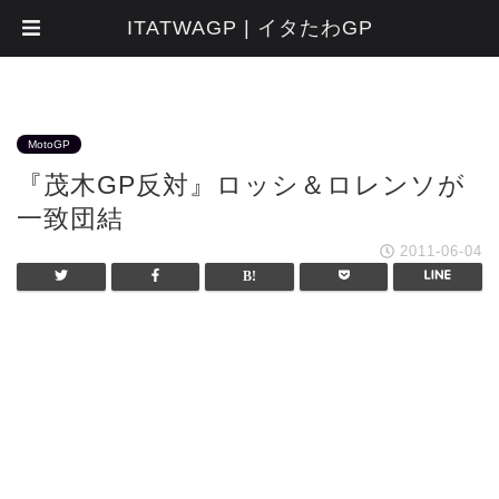
ITATWAGP | イタたわGP
MotoGP
『茂木GP反対』ロッシ＆ロレンソが
一致団結
2011-06-04