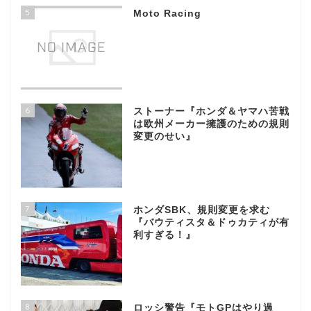
5
Moto Racing
6
ストーナー『ホンダ＆ヤマハ苦戦
は欧州メーカー擁護のための規則
変更のせい』
7
ホンダSBK、規則変更を求む
『バウティスタ＆ドゥカティが有
利すぎる！』
8
ロッシ警告『モトGPはやり過