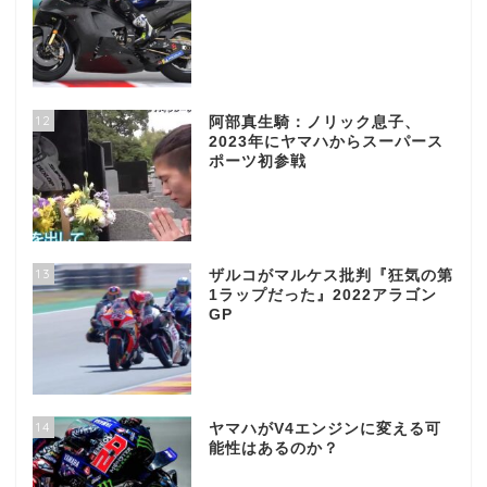
12
阿部真生騎：ノリック息子、
2023年にヤマハからスーパース
ポーツ初参戦
13
ザルコがマルケス批判『狂気の第
1ラップだった』2022アラゴン
GP
14
ヤマハがV4エンジンに変える可
能性はあるのか？