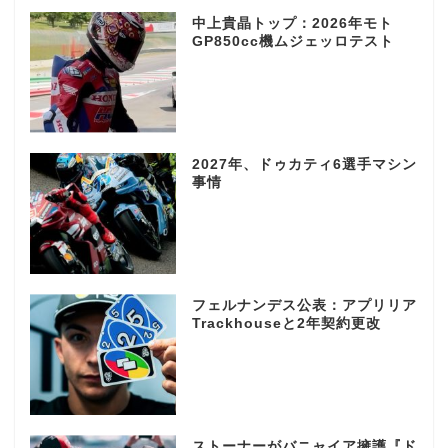
中上貴晶トップ：2026年モト
GP850cc機ムジェッロテスト
2027年、ドゥカティ6選手マシン
事情
フェルナンデス公表：アプリリア
Trackhouseと2年契約更改
ストーナーがバニャイア擁護『ド