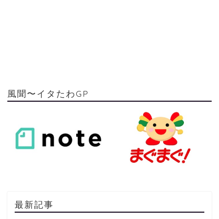
風聞〜イタたわGP
最新記事