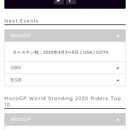
Next Events
MotoGP
オースチン戦：2020年4月3〜5日 | USA | COTA
SBK
BSB
MotoGP World Standing 2020 Riders Top
10
MotoGP