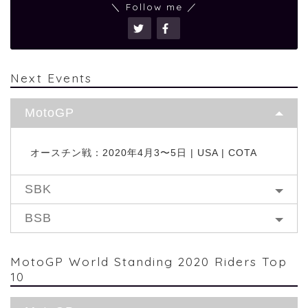
＼ Follow me ／
Next Events
MotoGP
オースチン戦：2020年4月3〜5日 | USA | COTA
SBK
BSB
MotoGP World Standing 2020 Riders Top
10