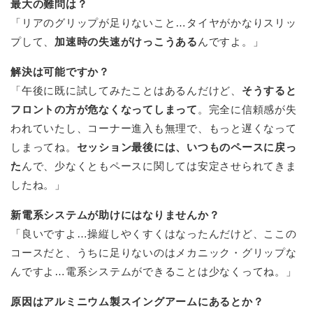
最大の難問は？
「リアのグリップが足りないこと…タイヤがかなりスリッ
プして、
加速時の失速がけっこうある
んですよ。」
解決は可能ですか？
「午後に既に試してみたことはあるんだけど、
そうすると
フロントの方が危なくなってしまって
。完全に信頼感が失
われていたし、コーナー進入も無理で、もっと遅くなって
しまってね。
セッション最後には、いつものペースに戻っ
た
んで、少なくともペースに関しては安定させられてきま
したね。」
新電系システムが助けにはなりませんか？
「良いですよ…操縦しやくすくはなったんだけど、ここの
コースだと、うちに足りないのはメカニック・グリップな
んですよ…電系システムができることは少なくってね。」
原因はアルミニウム製スイングアームにあるとか？