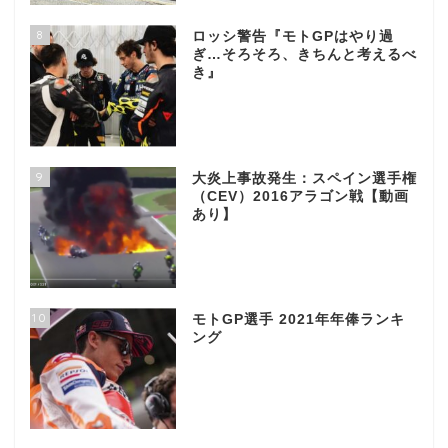
8
ロッシ警告『モトGPはやり過
ぎ…そろそろ、きちんと考えるべ
き』
9
大炎上事故発生：スペイン選手権
（CEV）2016アラゴン戦【動画
あり】
10
モトGP選手 2021年年俸ランキ
ング