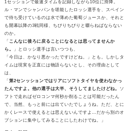
1セッションで最速タイムを記録しながら10位に滑降。
ル・マンでシャンパンを堪能したロッシ選手を、スペイン
で待ち受けているのは水で薄めた葡萄ジュースか、それと
も開幕以降の3戦同様、ちびりちびりと啜らねばならない
のか。
「
こんなに後ろに戻ることになるとは思ってませんか
ら。
」とロッシ選手は言いつつも、
「今日は、かなり悪かったですけどね。」とも。しかしタ
イムは現実を正直には物語らないとし、その理由として
は、
「
第2センッションではリアにソフトタイヤを使わなかっ
たんですよ。他の選手は大半、そうしてましたけどね。
ソ
フトで走ればゼロコンマ何秒か削ることは可能だったん
で、当然、もっと前には出ていたでしょうね。ただ、とに
かくレースで使えるとは思えないんですよ…だから別のオ
プションに集中してみることにしたわけでね。」