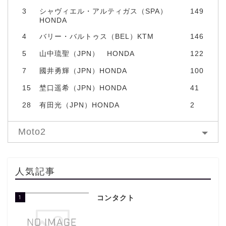
3
シャヴィエル・アルティガス（SPA）
149
HONDA
4
バリー・バルトゥス（BEL）KTM
146
5
山中琉聖（JPN） HONDA
122
7
國井勇輝（JPN）HONDA
100
15
埜口遥希（JPN）HONDA
41
28
有田光（JPN）HONDA
2
Moto2
人気記事
1
コンタクト