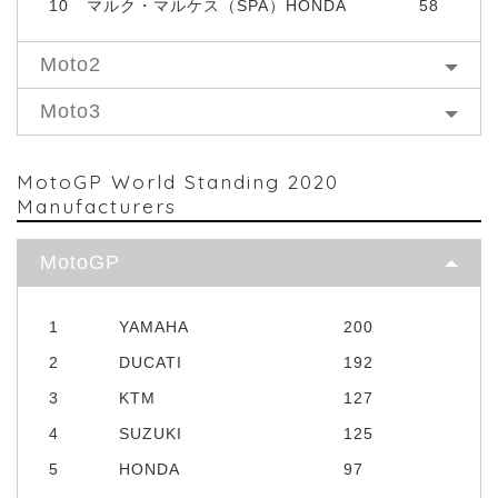
10
マルク・マルケス（SPA）HONDA
58
Moto2
Moto3
MotoGP World Standing 2020
Manufacturers
MotoGP
1
YAMAHA
200
2
DUCATI
192
3
KTM
127
4
SUZUKI
125
5
HONDA
97