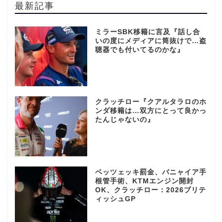
最新記事
ミラーSBK移籍に言及『話し合
いの度にメディアに筒抜けで…盗
聴器でも付いてるのかな』
クラッチロー『クアルタラロのホ
ンダ移籍は…双方にとって良かっ
たんじゃないの』
ベッツェッキ罰金、バニャイア手
根管手術、KTMエンジン開封
OK、クラッチロー：2026ブリテ
ィッシュGP