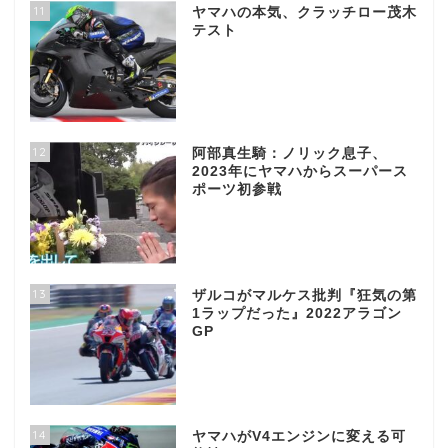
11
ヤマハの本気、クラッチロー茂木
テスト
12
阿部真生騎：ノリック息子、
2023年にヤマハからスーパース
ポーツ初参戦
13
ザルコがマルケス批判『狂気の第
1ラップだった』2022アラゴン
GP
14
ヤマハがV4エンジンに変える可