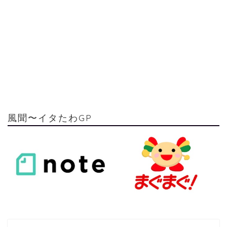
風聞〜イタたわGP