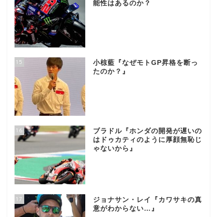
能性はあるのか？
15
小椋藍『なぜモトGP昇格を断っ
たのか？』
16
ブラドル『ホンダの開発が遅いの
はドゥカティのように厚顔無恥じ
ゃないから』
17
ジョナサン・レイ『カワサキの真
意がわからない…』