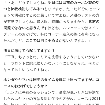
「さあ、どうでしょうね…
明日には以前のカーボン製のや
つと比較検討してみる
つもりですが、たった40分のセッシ
ョンで明確にするのは厳しいですよね。来週のテストの方
が有効でしょうね…最大限、時間がありますから。
素材の
問題ではないと思うんです
けどね。ムジェッロではスイン
グアームのおかげで、特にコーナー進入の際に有利になっ
たんだけど、
ここでは同じ手応えがない
んですよ。」
明日に向けて心配してますか？
「正直、
ちょっと
ね。リアを改善するようにしていかない
と…フロントに跳ね返りがないようにしながらね。何とか
なって欲しいもんですねぇ。」
ホンダやヤマハは昨年のタイムを既に上回ってますが…コ
ースのおかげでしょうか？
「ホンダは午前のセッションで、温度が低いときは好調で
したね…ヤマハの方は反対に午後の方がね。コースは2011
年に比べてグリップが良くなりましたよ…ただ、それが何