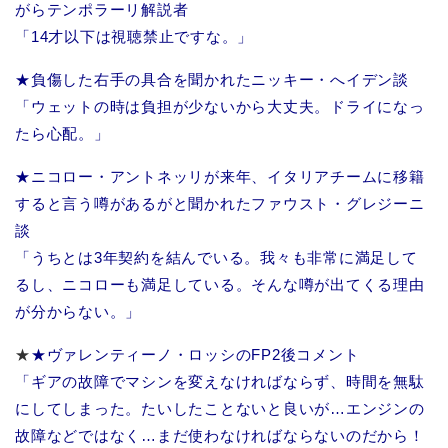
がらテンポラーリ解説者
「14才以下は視聴禁止ですな。」
★負傷した右手の具合を聞かれたニッキー・へイデン談
「ウェットの時は負担が少ないから大丈夫。ドライになっ
たら心配。」
★ニコロー・アントネッリが来年、イタリアチームに移籍
すると言う噂があるがと聞かれたファウスト・グレジーニ
談
「うちとは3年契約を結んでいる。我々も非常に満足して
るし、ニコローも満足している。そんな噂が出てくる理由
が分からない。」
★
★ヴァレンティーノ・ロッシのFP2後コメント
「ギアの故障でマシンを変えなければならず、時間を無駄
にしてしまった。たいしたことないと良いが…エンジンの
故障などではなく…まだ使わなければならないのだから！