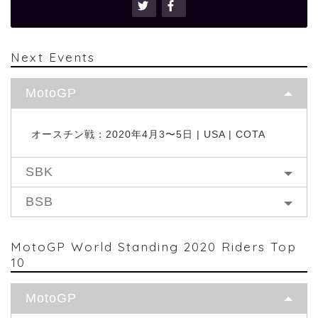
Next Events
MotoGP
オースチン戦：2020年4月3〜5日 | USA | COTA
SBK
BSB
MotoGP World Standing 2020 Riders Top
10
MotoGP