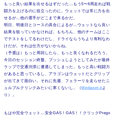
もっと良い結果を出せるはずだった…もう5〜6周走れば戦
闘力を上げるのに役立ったのに。ウェットでは常に力を出
せるが…他の選手がどこまで来るかだ。
明日、明後日とコースの具合によるが…ウェットなら良い
結果を狙っていかなければ。もちろん、他のチームはここ
でテストをしてるわけだし、ドライならうちより有利なわ
けだが。それは仕方がないからね。
（予選は）もっと周回したら、もっと良くなれるだろう。
今日のセッション終盤、プッシュしようとしてみたが最終
ラップで交通渋滞に遭遇してしまった。もっと高い戦闘力
があると思っているし、アラゴンはウェットだとグリップ
が出てきて面白い。それに先週、フェラーリを走らせたニ
ュルブルクリンクみたいに寒くないし。（
Mediaset.it
よ
り）」
もはや完全ウェット…安全GAS！GAS！！クリックPrego