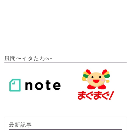
風聞〜イタたわGP
最新記事