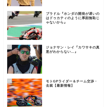
16
ブラドル『ホンダの開発が遅いの
はドゥカティのように厚顔無恥じ
ゃないから』
17
ジョナサン・レイ『カワサキの真
意がわからない…』
18
モトGPライダー＆チーム交渉・
去就【最新情報】