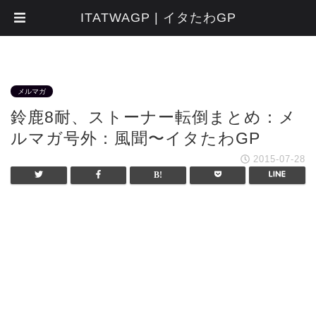
ITATWAGP | イタたわGP
メルマガ
鈴鹿8耐、ストーナー転倒まとめ：メ
ルマガ号外：風聞〜イタたわGP
2015-07-28