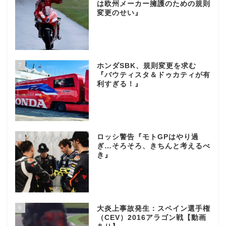
は欧州メーカー擁護のための規則
変更のせい』
7
ホンダSBK、規則変更を求む
『バウティスタ＆ドゥカティが有
利すぎる！』
8
ロッシ警告『モトGPはやり過
ぎ…そろそろ、きちんと考えるべ
き』
9
大炎上事故発生：スペイン選手権
（CEV）2016アラゴン戦【動画