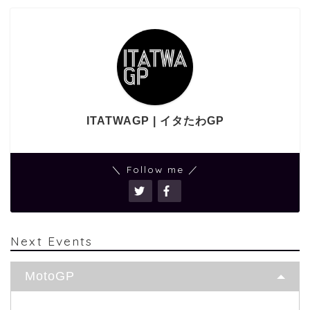
ITATWAGP | イタたわGP
＼ Follow me ／
Next Events
MotoGP