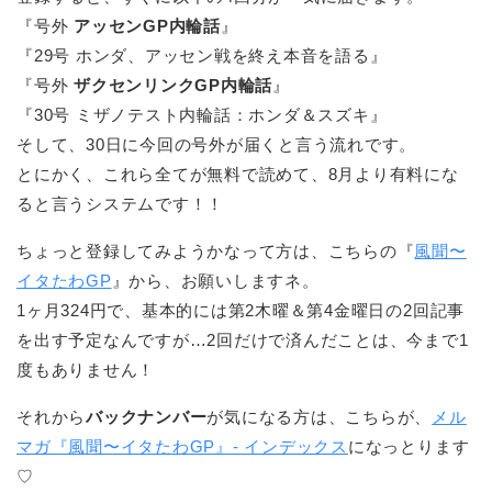
『号外
アッセンGP内輪話
』
『29号 ホンダ、アッセン戦を終え本音を語る』
『号外
ザクセンリンクGP内輪話
』
『30号 ミザノテスト内輪話：ホンダ＆スズキ』
そして、30日に今回の号外が届くと言う流れです。
とにかく、これら全てが無料で読めて、8月より有料にな
ると言うシステムです！！
ちょっと登録してみようかなって方は、こちらの『
風聞〜
イタたわGP
』から、お願いしますネ。
1ヶ月324円で、基本的には第2木曜＆第4金曜日の2回記事
を出す予定なんですが…2回だけで済んだことは、今まで1
度もありません！
それから
バックナンバー
が気になる方は、こちらが、
メル
マガ『風聞〜イタたわGP』- インデックス
になっとります
♡