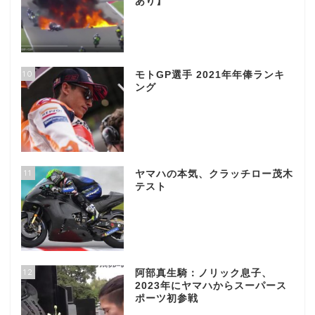
あり】
10
モトGP選手 2021年年俸ランキ
ング
11
ヤマハの本気、クラッチロー茂木
テスト
12
阿部真生騎：ノリック息子、
2023年にヤマハからスーパース
ポーツ初参戦