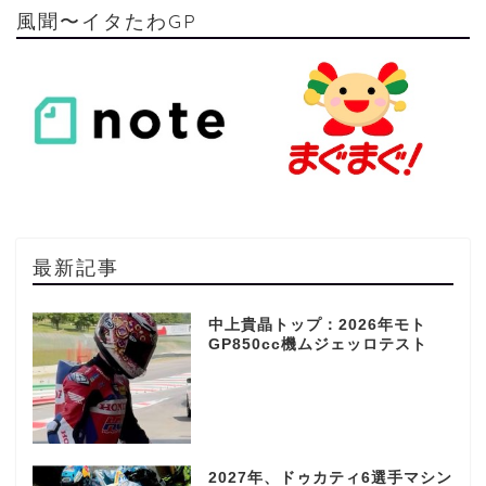
風聞〜イタたわGP
最新記事
中上貴晶トップ：2026年モト
GP850cc機ムジェッロテスト
2027年、ドゥカティ6選手マシン