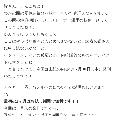
皆さん、こんにちは！
つかの間の夏休み気分を味わっていた管理人なんですが…
この間の鈴鹿8耐レース…ストーナー選手の転倒…びっく
りしましたねぇ。
あんまりびっくりしちゃって…
ここはやっぱり色々とまとめておかないと、読者の皆さん
に申し訳ないかな…と。
イタリアメディアの反応とか、内輪話的なものをコンパク
トにサクッとね！
…と言うわけで、今回は上記の内容で
07月30日（木）
発刊
いたしますぞ！
え〜と…一応、当メルマガについての説明もしときます
ね！！
最初の1ヶ月はお試し期間で無料です！！
今回は、月末の発刊ですから…
登録すると、すぐに以下の4回分が一気に届きます。