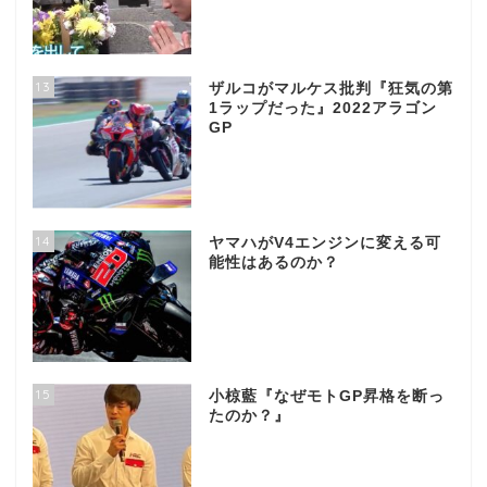
13
ザルコがマルケス批判『狂気の第
1ラップだった』2022アラゴン
GP
14
ヤマハがV4エンジンに変える可
能性はあるのか？
15
小椋藍『なぜモトGP昇格を断っ
たのか？』