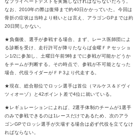
なプライベートテストを実施しなければならないだろう。
なお、2010年の際は復帰まで約40日かかっていた。今回は
骨折の症状は当時より軽いとは言え、アラゴンGPまでは約
20日間しかない。
★負傷後、選手が参戦する場合、まず、レース医師団によ
る診断を受け、走行許可が降りたならば金曜ＦＰセッショ
ン1/2に参加し、土曜日午前9時までに参戦が可能かどうか
をチームが判断する。その時点で、参戦が不可能となった
場合、代役ライダーがＦＰ3より代走する。
★現在、総合順位でロッシ選手は首位（マルケス＆ドヴィ
ツィオーゾ）と42ポイント差で4位に就いている。
★レギュレーションによれば、2選手体制のチームが1選手
のみで参戦できるのは1レースだけであるため、次のアラ
ゴンGPでロッシ選手が欠場する場合は必ず代役を立てなけ
ればならない。