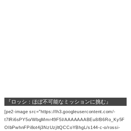
『ロッシ：ほぼ不可能なミッションに挑む』
[pe2-image src=”https://lh3.googleusercontent.com/-
t7lRi6sPY5o/WbgMmr49F5I/AAAAAAABEu8/B6Ro_Ky5F
OIbPwhnFPi8ot4j3NzUzjltQCCoYBhgL/s144-c-o/rossi-