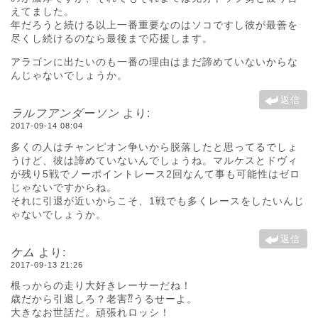
えてました。
年だろうと続ける以上一番重要なのはソコですし彼が最善を
尽くし続けるのなら最後まで応援します。
アラゴンに出たいのも一番の理由はまだ諦めていないからな
んじゃないでしょうか。
返信
ラルフアンダーソン
より:
2017-09-14 08:04
多くの人はチャンピオン争いから脱落したと思ってるでしょ
うけど、彼は諦めていないんでしょうね。マルケスとドヴィ
が残り5戦でノーポイントレース2回なんて事も可能性はゼロ
じゃないですからね。
それに引退が近いからこそ、1戦でも多くレースをしたいんじ
ゃないでしょうか。
返信
ケム
より:
2017-09-13 21:26
根っからの走り大好きレーサーだね！
歳だから引退しろ？老害⁇うるせーよ。
大きなお世話だ。頑張れロッシ！