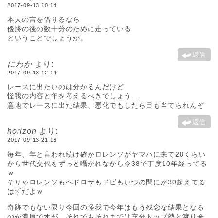
2017-09-13 10:14
本人の言を借りるなら
優勝の後の数十分のために走っている
ということでしょうか。
返信
にわか
より:
2017-09-13 12:14
レースに出たいのは分かるんだけど
怪我の内容と年を考えるべきでしょう…
意地でレースに出た結果、悪化でもしたら目も当てられんぞ
返信
horizon
より:
2017-09-13 21:16
毎年、年と言われ続け確かロレンソがヤマハに来て28くらい
から世代交代をずっと囁かれながら今38で丁度10年経ってる
ｗ
そりゃロレンソもペドロサもドビもいつの間にか30超えてる
はずだよｗ
奇跡でもない限り今回の怪我で今年はもう残念な結果となる
のが濃厚ですが、それでもそれまでは充分トップ勢と渡り合