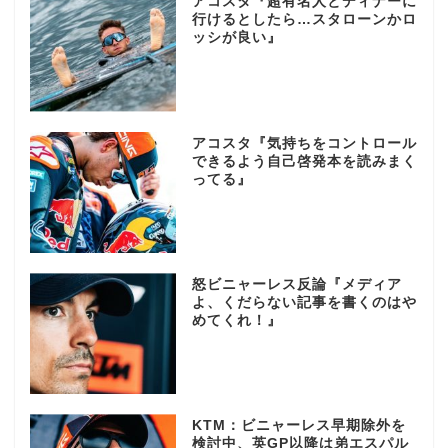
アコスタ『超有名人とディナーに
行けるとしたら…スタローンかロ
ッシが良い』
アコスタ『気持ちをコントロール
できるよう自己啓発本を読みまく
ってる』
怒ビニャーレス反論『メディア
よ、くだらない記事を書くのはや
めてくれ！』
KTM：ビニャーレス早期除外を
検討中、英GP以降は弟エスパル