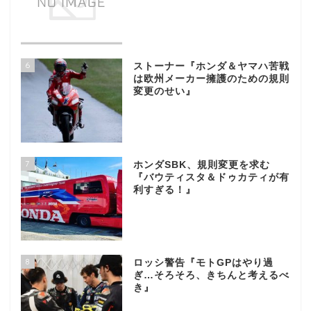
6
ストーナー『ホンダ＆ヤマハ苦戦
は欧州メーカー擁護のための規則
変更のせい』
7
ホンダSBK、規則変更を求む
『バウティスタ＆ドゥカティが有
利すぎる！』
8
ロッシ警告『モトGPはやり過
ぎ…そろそろ、きちんと考えるべ
き』