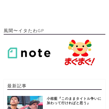
風聞〜イタたわGP
最新記事
小椋藍『このままタイトル争いに
加わって行ければと思う』