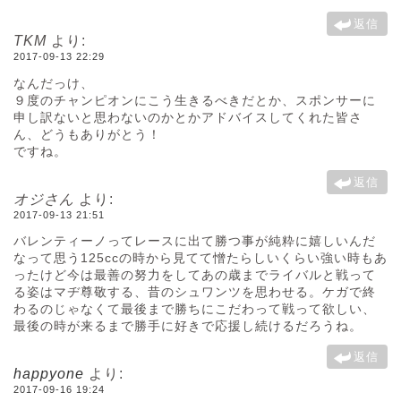
返信
TKM
より:
2017-09-13 22:29
なんだっけ、
９度のチャンピオンにこう生きるべきだとか、スポンサーに
申し訳ないと思わないのかとかアドバイスしてくれた皆さ
ん、どうもありがとう！
ですね。
返信
オジさん
より:
2017-09-13 21:51
バレンティーノってレースに出て勝つ事が純粋に嬉しいんだ
なって思う125ccの時から見てて憎たらしいくらい強い時もあ
ったけど今は最善の努力をしてあの歳までライバルと戦って
る姿はマヂ尊敬する、昔のシュワンツを思わせる。ケガで終
わるのじゃなくて最後まで勝ちにこだわって戦って欲しい、
最後の時が来るまで勝手に好きで応援し続けるだろうね。
返信
happyone
より:
2017-09-16 19:24