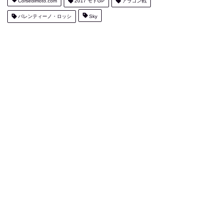
Corsedimoto.com
2017 モトGP
アラゴン戦
バレンティーノ・ロッシ
Sky