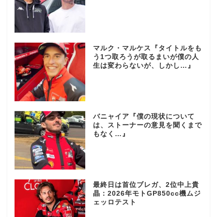
マルク・マルケス『タイトルをも
う1つ取ろうが取るまいが僕の人
生は変わらないが、しかし…』
バニャイア『僕の現状について
は、ストーナーの意見を聞くまで
もなく…』
最終日は首位ブレガ、2位中上貴
晶：2026年モトGP850cc機ムジ
ェッロテスト