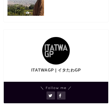
ITATWAGP | イタたわGP
＼ Follow me ／