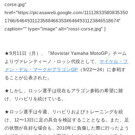
corse.jpg”
href=”https://picasaweb.google.com/11112833580835350
1766/6464931123588466353#6464931123846518674″
caption=”” type=”image” alt=”rossi-corse.jpg” ]
★9月11日（月）、『Movistar Yamaha MotoGP』チーム
よりヴァレンティーノ・ロッシ代役として、
マイケル・フ
ァン・デル・マークがアラゴンGP
（9/22〜24）に参戦す
ることが公表された。
★しかし、ロッシ選手は現在もアラゴン参戦の希望に賭
け、リハビリを続けている。
★ロッシ選手は今週、リハビリおよびトレーニングを続
け、12〜13日に足の具合を検証することとなる。また、足
の状態が良好な場合も、2010年に負傷した際に行ったよう