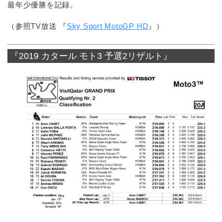
最年少優勝を記録。
（参照TV放送 『
Sky Sport MotoGP HD
』）
『2019 カタール モト3 予選2リザルト』