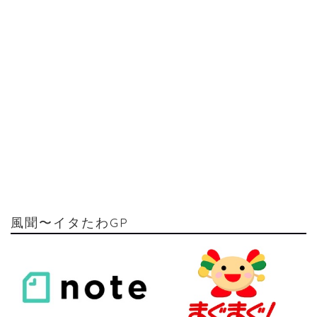
風聞〜イタたわGP