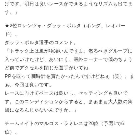
げです。明日は良いレースができるようなリズムも出てま
す。」
★2位ロレンツォ・ダッラ・ポルタ（ホンダ、レオパー
ド）。
ダッラ・ポルタ選手のコメント。
「トラック上は風が物凄いんですよ。然るべきグループに
入っていけたけど、あいにく、最終コーナーで僕のちょう
ど前でアクセルを閉じた選手がいてね。
PPを取って腕時計を貰たかったんですけどねぇ（笑）。ま
ぁ、今回は良いです。
レースに向けてペースは良いし、セッティングも良いで
す。このコンディションからすると、まぁまぁ大人数の集
団になるんじゃないんですか。」
チームメイトのマルコス・ラミレスは20位（予選1で6
位）。