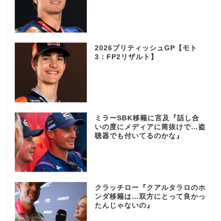
2026ブリティッシュGP【モト
3：FP2リザルト】
ミラーSBK移籍に言及『話し合
いの度にメディアに筒抜けで…盗
聴器でも付いてるのかな』
クラッチロー『クアルタラロのホ
ンダ移籍は…双方にとって良かっ
たんじゃないの』