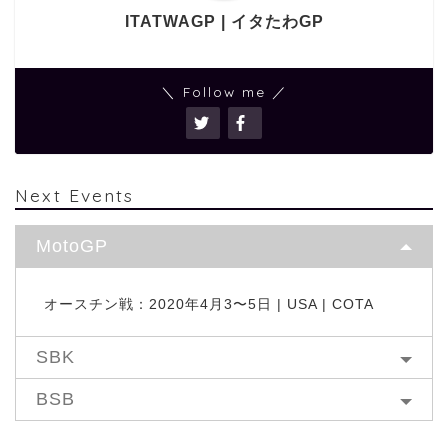
ITATWAGP | イタたわGP
＼ Follow me ／
Next Events
MotoGP
オースチン戦：2020年4月3〜5日 | USA | COTA
SBK
BSB