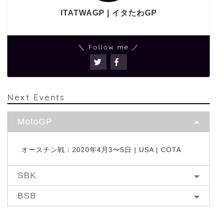
ITATWAGP | イタたわGP
＼ Follow me ／
Next Events
MotoGP
オースチン戦：2020年4月3〜5日 | USA | COTA
SBK
BSB