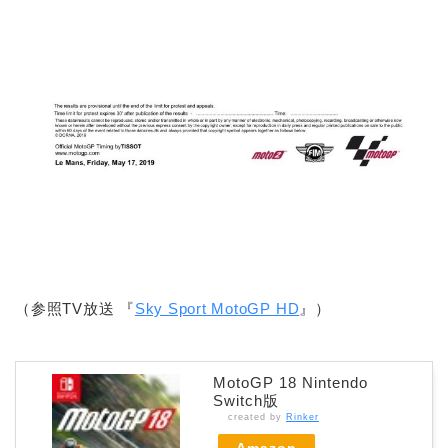
（参照TV放送 『
Sky Sport MotoGP HD
』）
MotoGP 18 Nintendo
Switch版
created by
Rinker