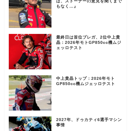
は、ストーナーの意見を聞くまで
もなく…』
最終日は首位ブレガ、2位中上貴
晶：2026年モトGP850cc機ムジ
ェッロテスト
中上貴晶トップ：2026年モト
GP850cc機ムジェッロテスト
2027年、ドゥカティ6選手マシン
事情