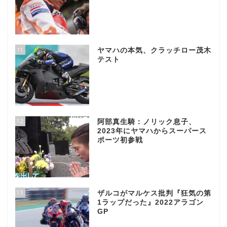
11
ヤマハの本気、クラッチロー茂木
テスト
12
阿部真生騎：ノリック息子、
2023年にヤマハからスーパース
ポーツ初参戦
13
ザルコがマルケス批判『狂気の第
1ラップだった』2022アラゴン
GP