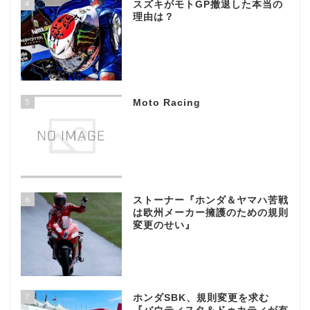
4
スズキがモトGP撤退した本当の
理由は？
5
Moto Racing
6
ストーナー『ホンダ＆ヤマハ苦戦
は欧州メーカー擁護のための規則
変更のせい』
7
ホンダSBK、規則変更を求む