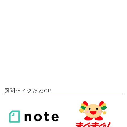
風聞〜イタたわGP