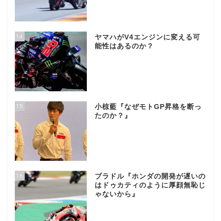
14
ヤマハがV4エンジンに変える可
能性はあるのか？
15
小椋藍『なぜモトGP昇格を断っ
たのか？』
16
ブラドル『ホンダの開発が遅いの
はドゥカティのように厚顔無恥じ
ゃないから』