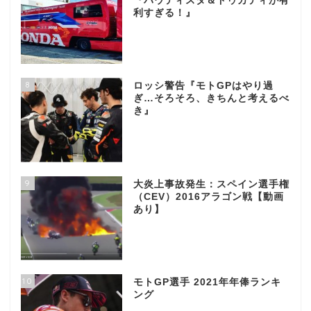
『バウティスタ＆ドゥカティが有
利すぎる！』
8
ロッシ警告『モトGPはやり過
ぎ…そろそろ、きちんと考えるべ
き』
9
大炎上事故発生：スペイン選手権
（CEV）2016アラゴン戦【動画
あり】
10
モトGP選手 2021年年俸ランキ
ング