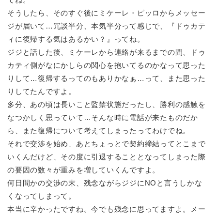
そうしたら、そのすぐ後にミケーレ・ピッロからメッセー
ジが届いて…冗談半分、本気半分って感じで、『ドゥカテ
ィに復帰する気はあるかい？』ってね。
ジジと話した後、ミケーレから連絡が来るまでの間、ドゥ
カティ側がなにかしらの関心を抱いてるのかなって思った
りして…復帰するってのもありかなぁ…って、また思った
りしてたんですよ。
多分、あの頃は長いこと監禁状態だったし、勝利の感触を
なつかしく思っていて…そんな時に電話が来たものだか
ら、また復帰について考えてしまったってわけでね。
それで交渉を始め、あとちょっとで契約締結ってとこまで
いくんだけど、その度に引退することとなってしまった際
の要因の数々が重みを増していくんですよ。
何日間かの交渉の末、残念ながらジジにNOと言うしかな
くなってしまって。
本当に辛かったですね。今でも残念に思ってますよ。メー