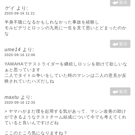
返信
ゲイ
より:
2020-09-16 11:21
半身不随になるかもしれなかった事故を経験し
モルビデリとロッシの九死に一生を見て思いとどまったのか
な
返信
ume14
より:
2020-09-16 12:06
YAMAHAでテストライダーを継続しロッシを助けて欲しいな
ぁと思っています
二人でタイトル争いをしていた時のマシンは二人の意見が反
映されていたハズだしね
返信
maxtu
より:
2020-09-16 12:33
> ヤマハがまだ僕を起用する気があって、マシン改善の助け
ができるようなテストチーム結成について今でも考えてくれ
ていると良いんですけどね
ここのところ気になりますね？