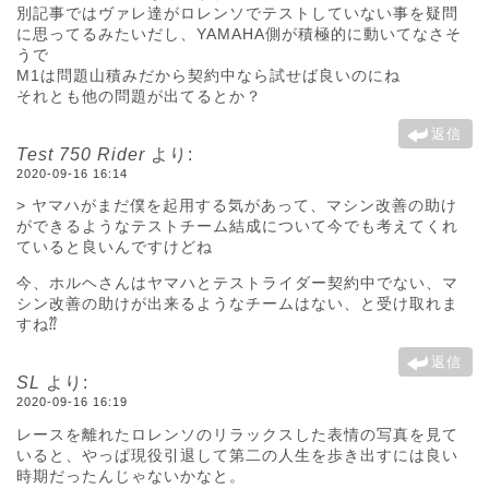
別記事ではヴァレ達がロレンソでテストしていない事を疑問
に思ってるみたいだし、YAMAHA側が積極的に動いてなさそ
うで
M1は問題山積みだから契約中なら試せば良いのにね
それとも他の問題が出てるとか？
返信
Test 750 Rider
より:
2020-09-16 16:14
> ヤマハがまだ僕を起用する気があって、マシン改善の助け
ができるようなテストチーム結成について今でも考えてくれ
ていると良いんですけどね
今、ホルヘさんはヤマハとテストライダー契約中でない、マ
シン改善の助けが出来るようなチームはない、と受け取れま
すね⁇
返信
SL
より:
2020-09-16 16:19
レースを離れたロレンソのリラックスした表情の写真を見て
いると、やっぱ現役引退して第二の人生を歩き出すには良い
時期だったんじゃないかなと。