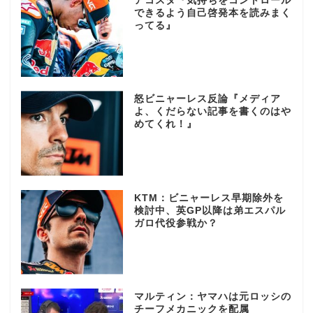
アコスタ『気持ちをコントロール
できるよう自己啓発本を読みまく
ってる』
怒ビニャーレス反論『メディア
よ、くだらない記事を書くのはや
めてくれ！』
KTM：ビニャーレス早期除外を
検討中、英GP以降は弟エスパル
ガロ代役参戦か？
マルティン：ヤマハは元ロッシの
チーフメカニックを配属