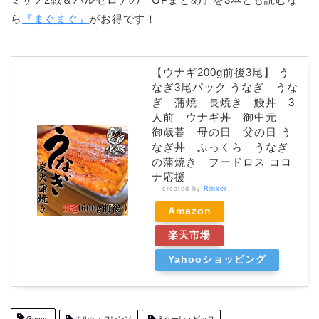
ら
『まぐまぐ』
がお得です！
【ウナギ200g前後3尾】 う
なぎ3尾パック うなぎ うな
ぎ 蒲焼 長焼き 鰻丼 3
人前 ウナギ丼 御中元
御歳暮 母の日 父の日 う
なぎ丼 ふっくら うなぎ
の蒲焼き フードロス コロ
ナ応援
created by
Rinker
Amazon
楽天市場
Yahooショッピング
Gpone
ホルヘ・ロレンソ
ミケーレ・ピッロ