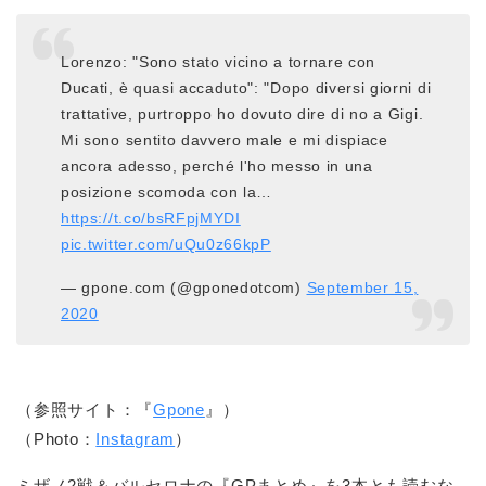
Lorenzo: "Sono stato vicino a tornare con
Ducati, è quasi accaduto": "Dopo diversi giorni di
trattative, purtroppo ho dovuto dire di no a Gigi.
Mi sono sentito davvero male e mi dispiace
ancora adesso, perché l'ho messo in una
posizione scomoda con la…
https://t.co/bsRFpjMYDI
pic.twitter.com/uQu0z66kpP
— gpone.com (@gponedotcom)
September 15,
2020
（参照サイト：『
Gpone
』）
（Photo：
Instagram
）
ミザノ2戦＆バルセロナの『GPまとめ』を3本とも読むな