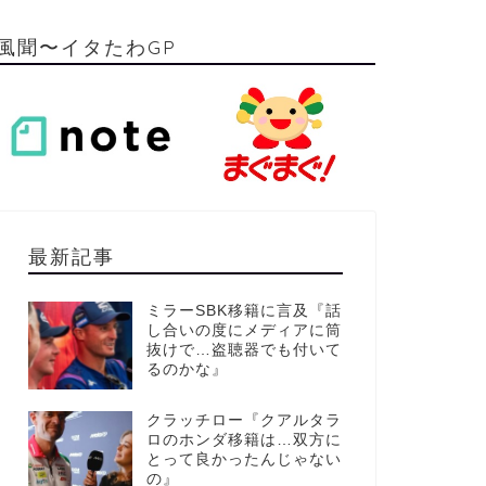
風聞〜イタたわGP
最新記事
ミラーSBK移籍に言及『話
し合いの度にメディアに筒
抜けで…盗聴器でも付いて
るのかな』
クラッチロー『クアルタラ
ロのホンダ移籍は…双方に
とって良かったんじゃない
の』