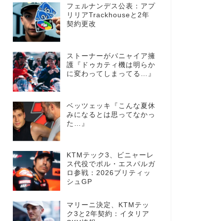
フェルナンデス公表：アプ
リリアTrackhouseと2年
契約更改
ストーナーがバニャイア擁
護『ドゥカティ機は明らか
に変わってしまってる…』
ベッツェッキ『こんな夏休
みになるとは思ってなかっ
た…』
KTMテック3、ビニャーレ
ス代役でポル・エスパルガ
ロ参戦：2026ブリティッ
シュGP
マリーニ決定、KTMテッ
ク3と2年契約：イタリア