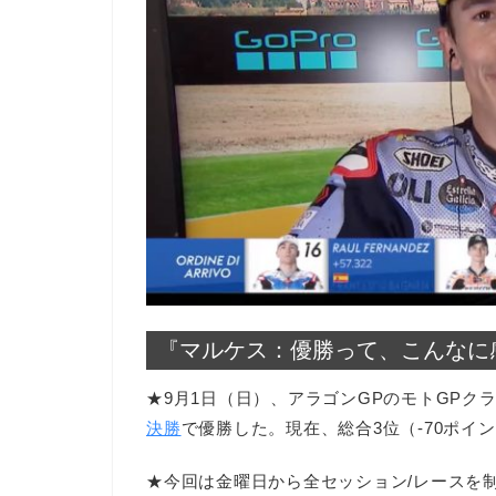
『マルケス：優勝って、こんなに
★9月1日（日）、アラゴンGPのモトGPク
決勝
で優勝した。現在、総合3位（-70ポイ
★今回は金曜日から全セッション/レースを制