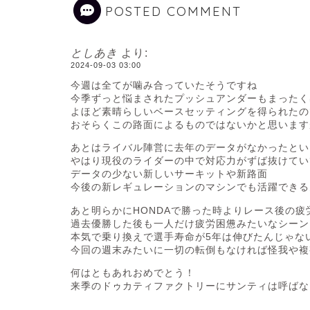
POSTED COMMENT
としあき
より:
2024-09-03 03:00
今週は全てが噛み合っていたそうですね
今季ずっと悩まされたプッシュアンダーもまったく
よほど素晴らしいベースセッティングを得られたの
おそらくこの路面によるものではないかと思います
あとはライバル陣営に去年のデータがなかったとい
やはり現役のライダーの中で対応力がずば抜けてい
データの少ない新しいサーキットや新路面
今後の新レギュレーションのマシンでも活躍できる
あと明らかにHONDAで勝った時よりレース後の疲
過去優勝した後も一人だけ疲労困憊みたいなシーン
本気で乗り換えで選手寿命が5年は伸びたんじゃな
今回の週末みたいに一切の転倒もなければ怪我や複
何はともあれおめでとう！
来季のドゥカティファクトリーにサンティは呼ばな