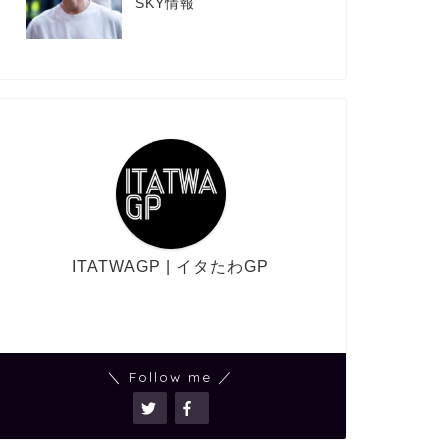
SKY情報
ITATWAGP | イタたわGP
＼ Follow me ／