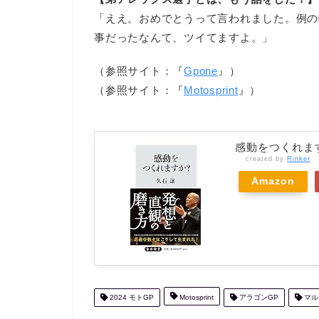
「ええ。おめでとうって言われました。例の
事だったなんて、ツイてますよ。」
（参照サイト：『
Gpone
』）
（参照サイト：『
Motosprint
』）
感動をつくれますか
created by
Rinker
Amazon
2024 モトGP
Motosprint
アラゴンGP
マル