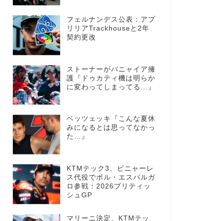
フェルナンデス公表：アプ
リリアTrackhouseと2年
契約更改
ストーナーがバニャイア擁
護『ドゥカティ機は明らか
に変わってしまってる…』
ベッツェッキ『こんな夏休
みになるとは思ってなかっ
た…』
KTMテック3、ビニャーレ
ス代役でポル・エスパルガ
ロ参戦：2026ブリティッ
シュGP
マリーニ決定、KTMテッ