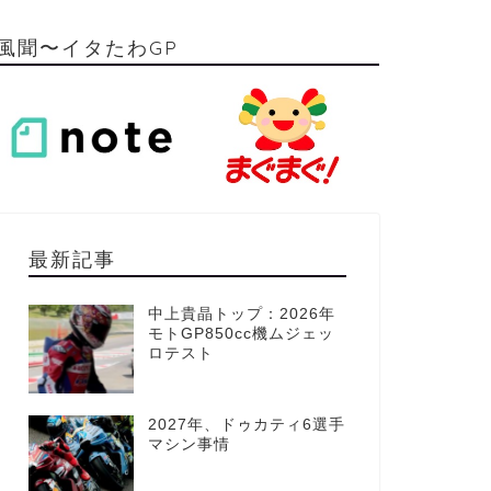
風聞〜イタたわGP
最新記事
中上貴晶トップ：2026年
モトGP850cc機ムジェッ
ロテスト
2027年、ドゥカティ6選手
マシン事情