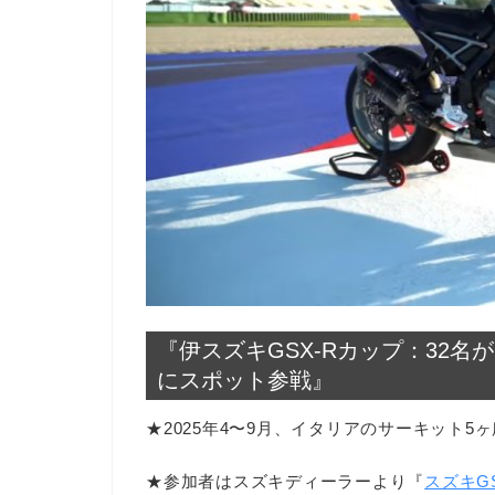
『伊スズキGSX-Rカップ：32名が
にスポット参戦』
★2025年4〜9月、イタリアのサーキット5
★参加者はスズキディーラーより『
スズキGS