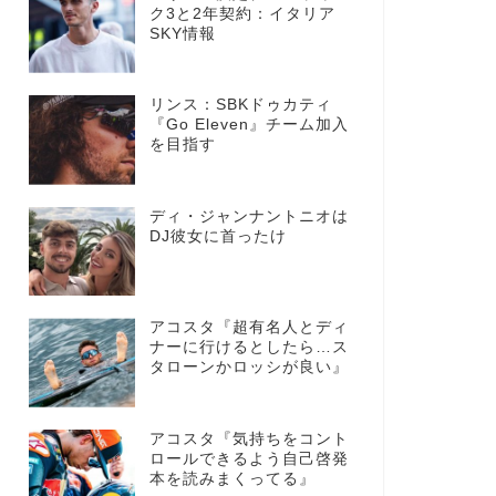
ク3と2年契約：イタリア
SKY情報
リンス：SBKドゥカティ
『Go Eleven』チーム加入
を目指す
ディ・ジャンナントニオは
DJ彼女に首ったけ
アコスタ『超有名人とディ
ナーに行けるとしたら…ス
タローンかロッシが良い』
アコスタ『気持ちをコント
ロールできるよう自己啓発
本を読みまくってる』