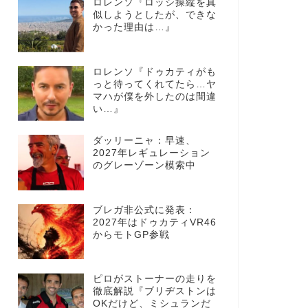
ロレンソ『ロッシ操縦を真
似しようとしたが、できな
かった理由は…』
ロレンソ『ドゥカティがも
っと待ってくれてたら…ヤ
マハが僕を外したのは間違
い…』
ダッリーニャ：早速、
2027年レギュレーション
のグレーゾーン模索中
ブレガ非公式に発表：
2027年はドゥカティVR46
からモトGP参戦
ピロがストーナーの走りを
徹底解説『ブリヂストンは
OKだけど、ミシュランだ