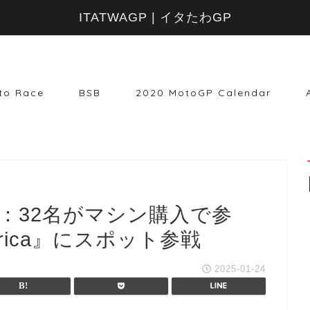
ITATWAGP | イタたわGP
to Race
BSB
2020 MotoGP Calendar
プ：32名がマシン購入で参
rica』にスポット参戦
2025-01-24