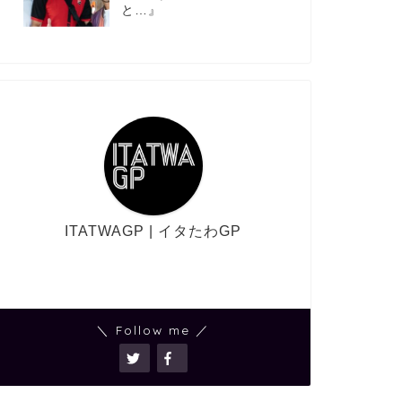
と…』
ITATWAGP | イタたわGP
＼ Follow me ／