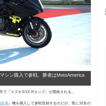
マシン購入で参戦、勝者はMotoAmerica
ヶ所で『スズキGSX-Rカップ』が開催される。
X-R
』機を購入して参戦登録するのだが、既に32名の