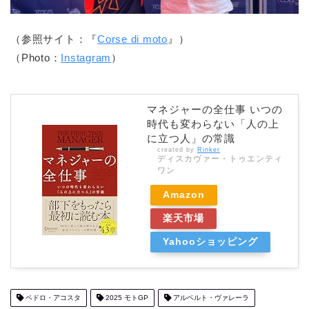
（参照サイト：『
Corse di moto
』）
（Photo：
Instagram
）
マネジャーの全仕事 いつの
時代も変わらない「人の上
に立つ人」の常識
created by
Rinker
ディスカヴァー・トゥエンティ
ワン
Amazon
楽天市場
Yahooショッピング
ペドロ・アコスタ
2025 モトGP
アルベルト・ヴァレーラ