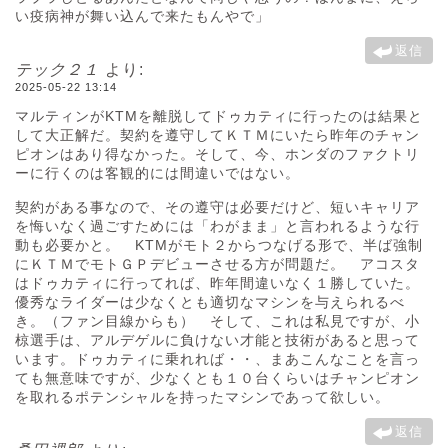
い疫病神が舞い込んで来たもんやで」
返信
テック２１
より:
2025-05-22 13:14
マルティンがKTMを離脱してドゥカティに行ったのは結果と
して大正解だ。契約を遵守してＫＴＭにいたら昨年のチャン
ピオンはあり得なかった。そして、今、ホンダのファクトリ
ーに行くのは客観的には間違いではない。
契約がある事なので、その遵守は必要だけど、短いキャリア
を悔いなく過ごすためには「わがまま」と言われるような行
動も必要かと。 KTMがモト２からつなげる形で、半ば強制
にＫＴＭでモトＧＰデビューさせる方が問題だ。 アコスタ
はドゥカティに行ってれば、昨年間違いなく１勝していた。
優秀なライダーは少なくとも適切なマシンを与えられるべ
き。（ファン目線からも） そして、これは私見ですが、小
椋選手は、アルデゲルに負けない才能と技術があると思って
います。ドゥカティに乗れれば・・、まあこんなことを言っ
ても無意味ですが、少なくとも１０台くらいはチャンピオン
を取れるポテンシャルを持ったマシンであって欲しい。
返信