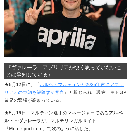
『ヴァレーラ：アプリリアが快く思っていないこ
とは承知している』
★5月12日に、『
ホルヘ・マルティンが2025年末にアプリ
リアとの契約を解除する意向
』と報じられ、現在、モトGP
業界の緊張が高まっている。
★5月19日、マルティン選手のマネージャーである
アルベ
ルト・ヴァレーラ
が、マルチリンガルサイト
『Motorsport.com』で次のように話した。