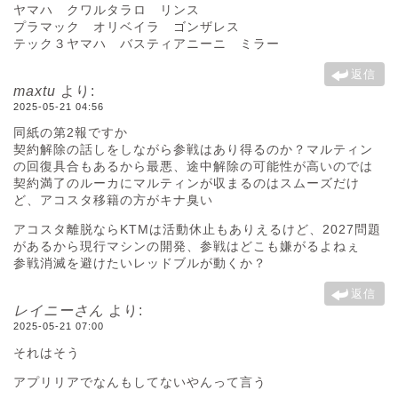
ヤマハ クワルタラロ リンス
プラマック オリベイラ ゴンザレス
テック３ヤマハ バスティアニーニ ミラー
返信
maxtu
より:
2025-05-21 04:56
同紙の第2報ですか
契約解除の話しをしながら参戦はあり得るのか？マルティン
の回復具合もあるから最悪、途中解除の可能性が高いのでは
契約満了のルーカにマルティンが収まるのはスムーズだけ
ど、アコスタ移籍の方がキナ臭い
アコスタ離脱ならKTMは活動休止もありえるけど、2027問題
があるから現行マシンの開発、参戦はどこも嫌がるよねぇ
参戦消滅を避けたいレッドブルが動くか？
返信
レイニーさん
より:
2025-05-21 07:00
それはそう
アプリリアでなんもしてないやんって言う