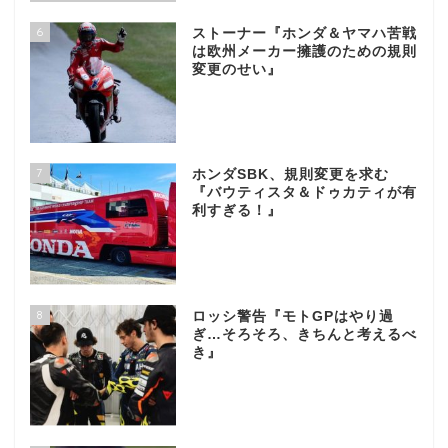
6
ストーナー『ホンダ＆ヤマハ苦戦
は欧州メーカー擁護のための規則
変更のせい』
7
ホンダSBK、規則変更を求む
『バウティスタ＆ドゥカティが有
利すぎる！』
8
ロッシ警告『モトGPはやり過
ぎ…そろそろ、きちんと考えるべ
き』