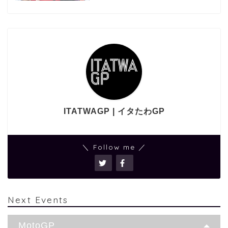
ITATWAGP | イタたわGP
＼ Follow me ／
Next Events
MotoGP