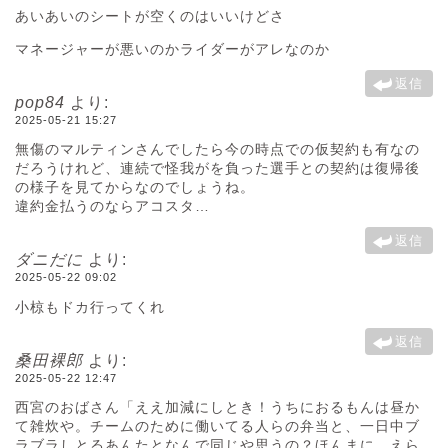
あいあいのシートが空くのはいいけどさ
マネージャーが悪いのかライダーがアレなのか
返信
pop84
より:
2025-05-21 15:27
無傷のマルティンさんでしたら今の時点での仮契約も有なの
だろうけれど、連続で怪我がを負った選手との契約は復帰後
の様子を見てからなのでしょうね。
違約金払うのならアコスタ…
返信
ダニだに
より:
2025-05-22 09:02
小椋もドカ行ってくれ
返信
桑田裸郎
より:
2025-05-22 12:47
西宮のおばさん「ええ加減にしとき！うちにおるもんは昼か
て雑炊や。チームのために働いてる人らの弁当と、一日中ブ
ラブラしとるあんたとなんで同じや思うの？ほんまに、えら