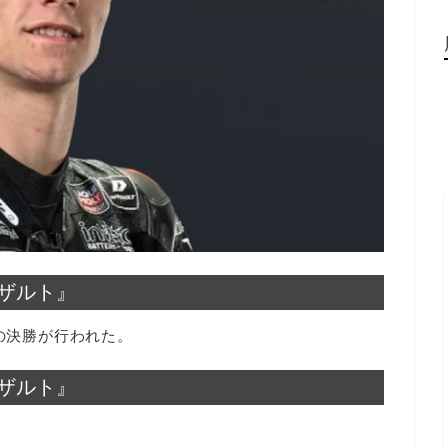
リザルト』
スの決勝が行われた。
リザルト』