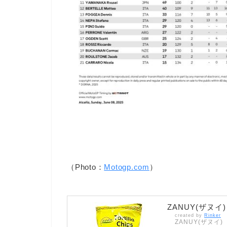
（Photo：
Motogp.com
）
ZANUY(ザヌイ
created by
Rinker
ZANUY(ザヌイ)