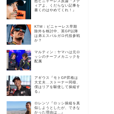
怒ビニャーレス反論『メデ
ィアよ、くだらない記事を
書くのはやめてくれ！』
KTM：ビニャーレス早期
除外を検討中、英GP以降
は弟エスパルガロ代役参戦
か？
マルティン：ヤマハは元ロ
ッシのチーフメカニックを
配属
アギウス『モトGP昇格は
大丈夫…ストーナー同様、
僕はリアを駆使して操縦す
る』
ロレンソ『ロッシ操縦を真
似しようとしたが、できな
かった理由は…』