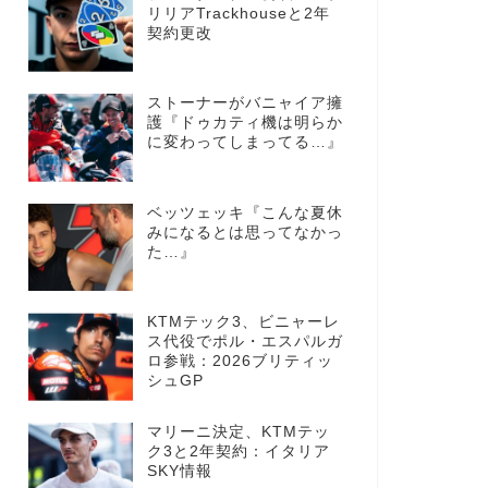
リリアTrackhouseと2年
契約更改
ストーナーがバニャイア擁
護『ドゥカティ機は明らか
に変わってしまってる…』
ベッツェッキ『こんな夏休
みになるとは思ってなかっ
た…』
KTMテック3、ビニャーレ
ス代役でポル・エスパルガ
ロ参戦：2026ブリティッ
シュGP
マリーニ決定、KTMテッ
ク3と2年契約：イタリア
SKY情報