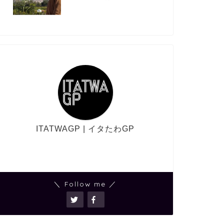
ITATWAGP | イタたわGP
＼ Follow me ／