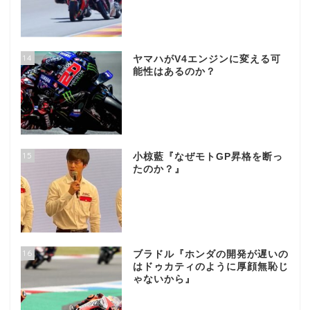
14
ヤマハがV4エンジンに変える可
能性はあるのか？
15
小椋藍『なぜモトGP昇格を断っ
たのか？』
16
ブラドル『ホンダの開発が遅いの
はドゥカティのように厚顔無恥じ
ゃないから』