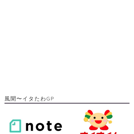
風聞〜イタたわGP