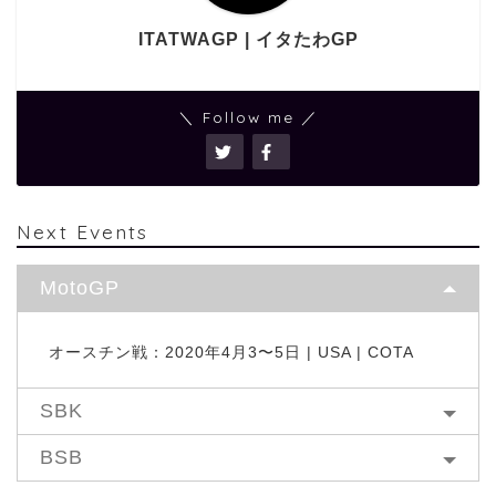
ITATWAGP | イタたわGP
＼ Follow me ／
Next Events
MotoGP
オースチン戦：2020年4月3〜5日 | USA | COTA
SBK
BSB