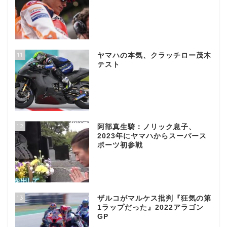
11
ヤマハの本気、クラッチロー茂木
テスト
12
阿部真生騎：ノリック息子、
2023年にヤマハからスーパース
ポーツ初参戦
13
ザルコがマルケス批判『狂気の第
1ラップだった』2022アラゴン
GP