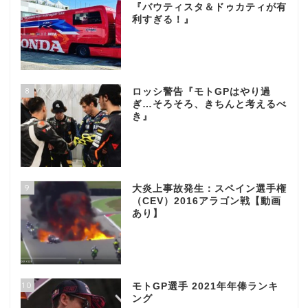
『バウティスタ＆ドゥカティが有
利すぎる！』
8
ロッシ警告『モトGPはやり過
ぎ…そろそろ、きちんと考えるべ
き』
9
大炎上事故発生：スペイン選手権
（CEV）2016アラゴン戦【動画
あり】
10
モトGP選手 2021年年俸ランキ
ング