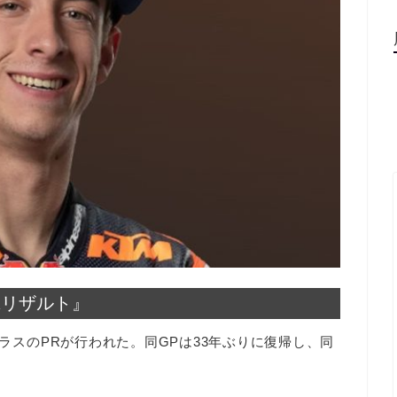
PRリザルト』
クラスのPRが行われた。同GPは33年ぶりに復帰し、同
。