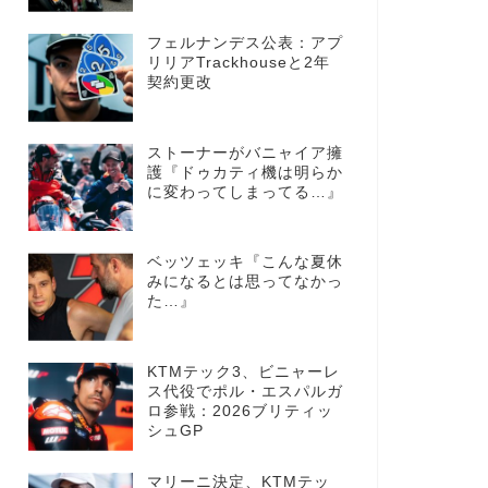
フェルナンデス公表：アプ
リリアTrackhouseと2年
契約更改
ストーナーがバニャイア擁
護『ドゥカティ機は明らか
に変わってしまってる…』
ベッツェッキ『こんな夏休
みになるとは思ってなかっ
た…』
KTMテック3、ビニャーレ
ス代役でポル・エスパルガ
ロ参戦：2026ブリティッ
シュGP
マリーニ決定、KTMテッ