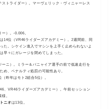
テストライダー）。マーヴェリック・ヴィニャーレス
）。-0.006。
は14位（VR46ライダーズアカデミー）。2週間前、同
った。シケイン進入でマシンを上手く止められないよ
は早々にガレージを閉めてしまった。
ジーニ）。ミラー＆バニャイア選手の前で低速走行を
ため、ペナルティ処罰の可能性あり。
位（昨年はモト2総合5位）。
46、VR46ライダーズアカデミー）。午前セッション
模様。
トニオ
は13位。