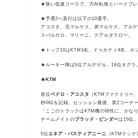
★狭い低速コースで、方向転換とハードブレ
★予選2へ直行は以下の10選手。
アコスタ、兄マルケス、弟マルケス、アルデ
スパルガロ、マリーニ、クアルタラロー。
★トップ10はKTM3名、ドゥカティ4名、ホ
★ルーキー陣は5位アルデゲル、16位オグ
★KTM
首位
ペドロ・アコスタ
（KTMファクトリー
秒061を記録。セッション最後、第2コー
「ここのトラックはKTM機の特性に、かな
チームメイトの
ブラッド・ビンダー
は15位
5位
エネア・バスティアニーニ
（KTMテッ