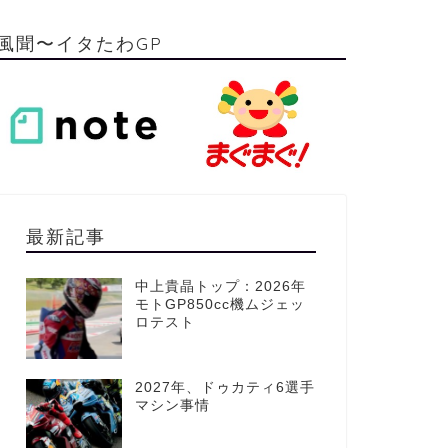
風聞〜イタたわGP
最新記事
中上貴晶トップ：2026年
モトGP850cc機ムジェッ
ロテスト
2027年、ドゥカティ6選手
マシン事情