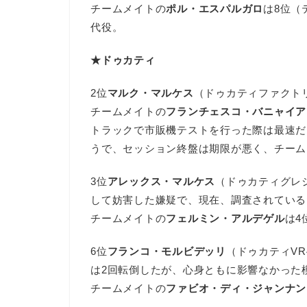
チームメイトの
ポル・エスパルガロ
は8位（
代役。
★ドゥカティ
2位
マルク・マルケス
（ドゥカティファクトリー
チームメイトの
フランチェスコ・バニャイア
トラックで市販機テストを行った際は最速だ
うで、セッション終盤は期限が悪く、チーム
3位
アレックス・マルケス
（ドゥカティグレ
して妨害した嫌疑で、現在、調査されている
チームメイトの
フェルミン・アルデゲル
は4
6位
フランコ・モルビデッリ
（ドゥカティVR
は2回転倒したが、心身ともに影響なかった
チームメイトの
ファビオ・ディ・ジャンナン