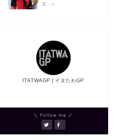
と…』
ITATWAGP | イタたわGP
＼ Follow me ／