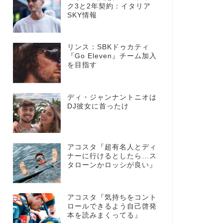
ク3と2年契約：イタリア
SKY情報
リンス：SBKドゥカティ
『Go Eleven』チーム加入
を目指す
ディ・ジャンナントニオは
DJ彼女に首ったけ
アコスタ『超有名人とディ
ナーに行けるとしたら…ス
タローンかロッシが良い』
アコスタ『気持ちをコント
ロールできるよう自己啓発
本を読みまくってる』