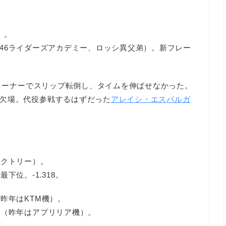
）。
R46ライダーズアカデミー、ロッシ異父弟）。新フレー
1コーナーでスリップ転倒し、タイムを伸ばせなかった。
欠場。代役参戦するはずだった
アレイシ・エスパルガ
ァクトリー）。
最下位。-1.318。
昨年はKTM機）。
位（昨年はアプリリア機）。