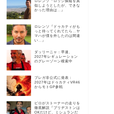
ロレンソ『ロッシ操縦を真
似しようとしたが、できな
かった理由は…』
ロレンソ『ドゥカティがも
っと待ってくれてたら…ヤ
マハが僕を外したのは間違
い…』
ダッリーニャ：早速、
2027年レギュレーション
のグレーゾーン模索中
ブレガ非公式に発表：
2027年はドゥカティVR46
からモトGP参戦
ピロがストーナーの走りを
徹底解説『ブリヂストンは
OKだけど、ミシュランだ