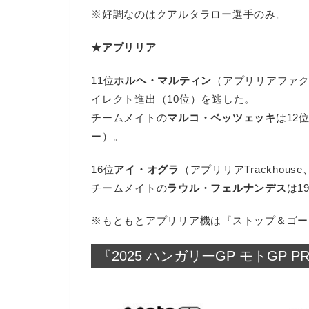
※好調なのはクアルタラロー選手のみ。
★アプリリア
11位
ホルヘ・マルティン
（アプリリアファク
イレクト進出（10位）を逃した。
チームメイトの
マルコ・ベッツェッキ
は12
ー）。
16位
アイ・オグラ
（アプリリアTrackhou
チームメイトの
ラウル・フェルナンデス
は1
※もともとアプリリア機は『ストップ＆ゴー
『2025 ハンガリーGP モトGP 