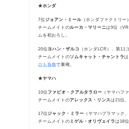
★ホンダ
7位
ジョアン・ミール
（ホンダファクトリー
チームメイトの
ルーカ・マリーニ
は9位（V
ムを初おろし。
20位
ヨハン・ザルコ
（ホンダLCR）。第1
チームメイトの
ソムキャット・チャントラ
は
ロも負傷
で棄権。
★ヤマハ
10位
ファビオ・クアルタラロー
（ヤマハフ
チームメイトの
アレックス・リンス
は21位。
17位
ジャック・ミラー
（ヤマハプラマック、
チームメイトの
ミゲル・オリヴェイラ
は18