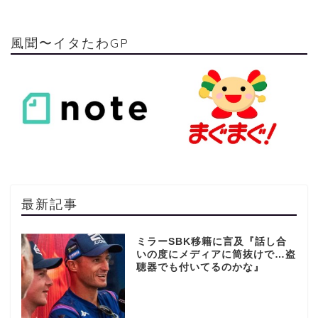
風聞〜イタたわGP
最新記事
ミラーSBK移籍に言及『話し合
いの度にメディアに筒抜けで…盗
聴器でも付いてるのかな』