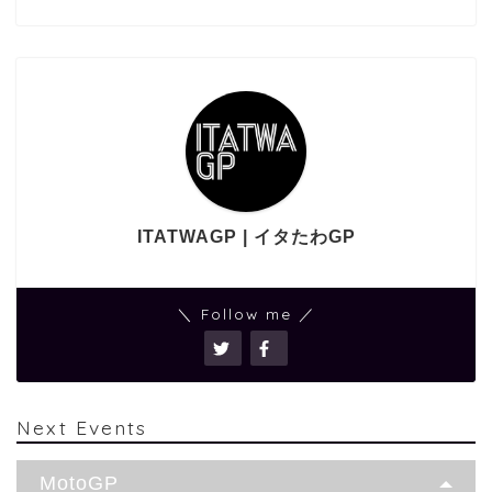
ITATWAGP | イタたわGP
＼ Follow me ／
Next Events
MotoGP