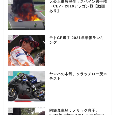
9
大炎上事故発生：スペイン選手権
（CEV）2016アラゴン戦【動画
あり】
10
モトGP選手 2021年年俸ランキ
ング
11
ヤマハの本気、クラッチロー茂木
テスト
12
阿部真生騎：ノリック息子、