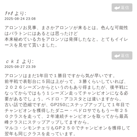
返信
ﾁｬｵ
より:
2025-08-24 23:08
アロンソお見事、まさかアロンソが来るとは。色んな可能性
はバラトンにはあるとは思ったけど
本来秘めている力をアロンソは発揮したなと。とてもイイレ
ースを見せて貰いました。
返信
ｃｋ１
より:
2025-08-27 23:39
アロンソはまだ1年目で１勝目ですから気が早いです。
前半戦で表彰台に５回は上がって、３勝くらいしていれば、
２０２６シーズンからというのもあり得ましたが、後半戦に
なってからではもう１シーズン走ってチャンピオンになる必
要があるでしょう。ペドロ・アコスタとは違いますから。
古い話で恐縮ですが、GP250にステップアップして１年目で
チャンピオンを獲得したダニー・ペドロサでももう一年２５
０クラスを走って、２年連続チャンピオンを取ってから最高
峰クラスにステップアップしてますから。
マルコ・シモンチェリもGP２５０でチャンピオンを獲得して
翌年も同じクラスを走っています。