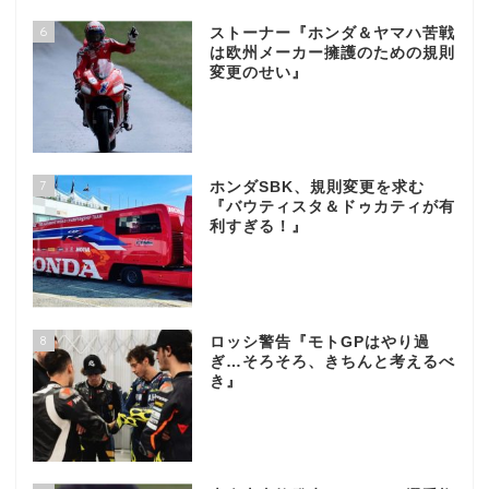
6
ストーナー『ホンダ＆ヤマハ苦戦
は欧州メーカー擁護のための規則
変更のせい』
7
ホンダSBK、規則変更を求む
『バウティスタ＆ドゥカティが有
利すぎる！』
8
ロッシ警告『モトGPはやり過
ぎ…そろそろ、きちんと考えるべ
き』