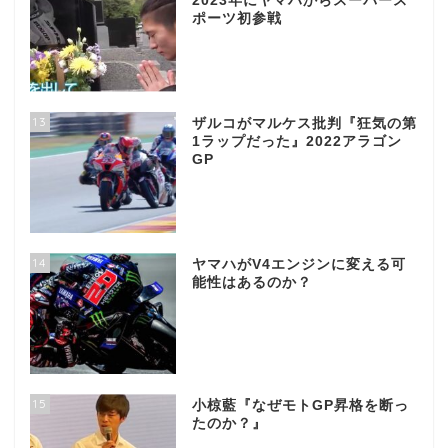
2023年にヤマハからスーパース
ポーツ初参戦
13
ザルコがマルケス批判『狂気の第
1ラップだった』2022アラゴン
GP
14
ヤマハがV4エンジンに変える可
能性はあるのか？
15
小椋藍『なぜモトGP昇格を断っ
たのか？』