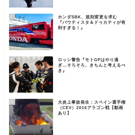
7
ホンダSBK、規則変更を求む
『バウティスタ＆ドゥカティが有
利すぎる！』
8
ロッシ警告『モトGPはやり過
ぎ…そろそろ、きちんと考えるべ
き』
9
大炎上事故発生：スペイン選手権
（CEV）2016アラゴン戦【動画
あり】