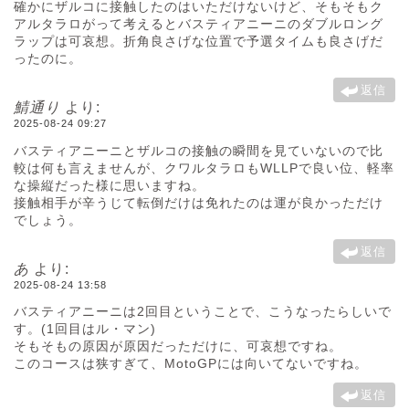
確かにザルコに接触したのはいただけないけど、そもそもク
アルタラロがって考えるとバスティアニーニのダブルロング
ラップは可哀想。折角良さげな位置で予選タイムも良さげだ
ったのに。
返信
鯖通り
より:
2025-08-24 09:27
バスティアニーニとザルコの接触の瞬間を見ていないので比
較は何も言えませんが、クワルタラロもWLLPで良い位、軽率
な操縦だった様に思いますね。
接触相手が辛うじて転倒だけは免れたのは運が良かっただけ
でしょう。
返信
あ
より:
2025-08-24 13:58
バスティアニーニは2回目ということで、こうなったらしいで
す。(1回目はル・マン)
そもそもの原因が原因だっただけに、可哀想ですね。
このコースは狭すぎて、MotoGPには向いてないですね。
返信