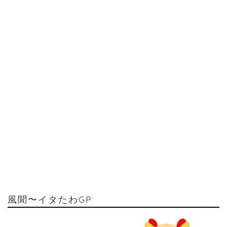
風聞〜イタたわGP