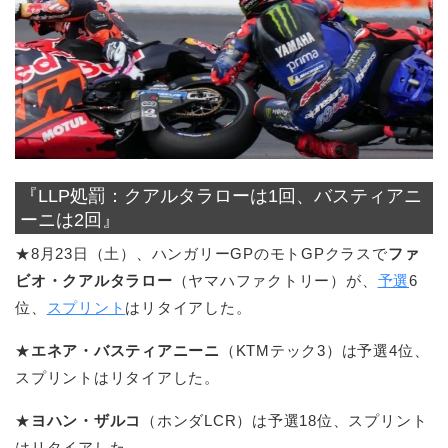
『LLP処罰：クアルタラローは1回、バスティアニ
ーニは2回』
★8月23日（土）、ハンガリーGPのモトGPクラスで
ファ
ビオ・クアルタラロー
（ヤマハファクトリー）が、
予選
6
位、
スプリント
はリタイアした。
★
エネア・バスティアニーニ
（KTMテック3）は予選4位、
スプリントはリタイアした。
★
ヨハン・ザルコ
（ホンダLCR）は予選18位、スプリント
はリタイアした。