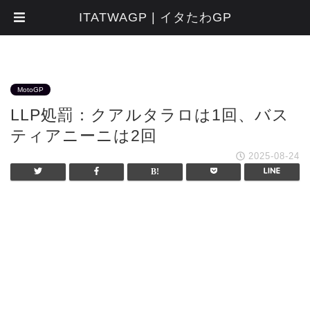
ITATWAGP | イタたわGP
MotoGP
LLP処罰：クアルタラロは1回、バス
ティアニーニは2回
2025-08-24