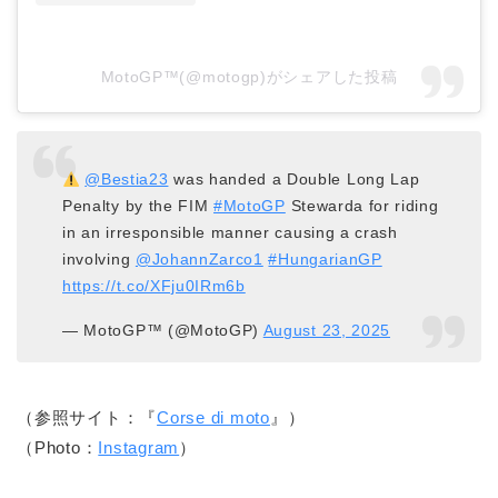
MotoGP™(@motogp)がシェアした投稿
@Bestia23
was handed a Double Long Lap
Penalty by the FIM
#MotoGP
Stewarda for riding
in an irresponsible manner causing a crash
involving
@JohannZarco1
#HungarianGP
https://t.co/XFju0IRm6b
— MotoGP™ (@MotoGP)
August 23, 2025
（参照サイト：『
Corse di moto
』）
（Photo：
Instagram
）