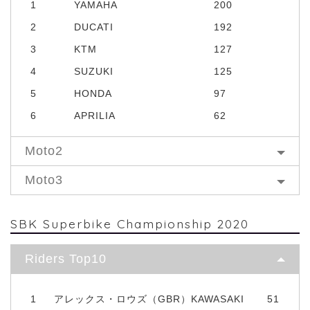
1
YAMAHA
200
2
DUCATI
192
3
KTM
127
4
SUZUKI
125
5
HONDA
97
6
APRILIA
62
Moto2
Moto3
SBK Superbike Championship 2020
Riders Top10
1
アレックス・ロウズ（GBR）KAWASAKI
51