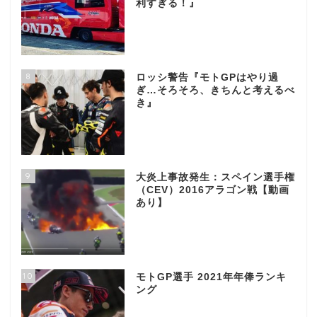
利すぎる！』
8
ロッシ警告『モトGPはやり過
ぎ…そろそろ、きちんと考えるべ
き』
9
大炎上事故発生：スペイン選手権
（CEV）2016アラゴン戦【動画
あり】
10
モトGP選手 2021年年俸ランキ
ング