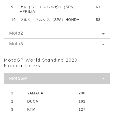
9
アレイシ・エスパルガロ（SPA）
61
APRILIA
10
マルク・マルケス（SPA）HONDA
58
Moto2
Moto3
MotoGP World Standing 2020
Manufacturers
MotoGP
1
YAMAHA
200
2
DUCATI
192
3
KTM
127