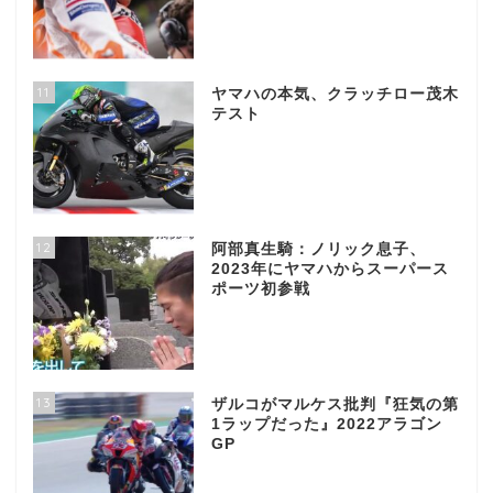
11
ヤマハの本気、クラッチロー茂木
テスト
12
阿部真生騎：ノリック息子、
2023年にヤマハからスーパース
ポーツ初参戦
13
ザルコがマルケス批判『狂気の第
1ラップだった』2022アラゴン
GP