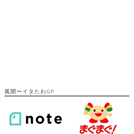
風聞〜イタたわGP