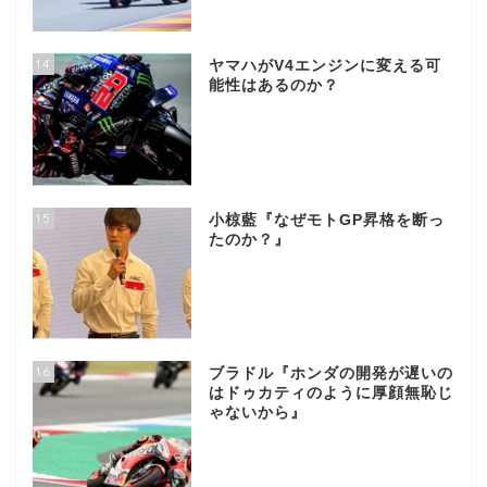
14
ヤマハがV4エンジンに変える可
能性はあるのか？
15
小椋藍『なぜモトGP昇格を断っ
たのか？』
16
ブラドル『ホンダの開発が遅いの
はドゥカティのように厚顔無恥じ
ゃないから』