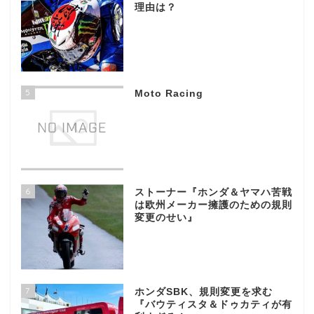
理由は？
5
Moto Racing
6
ストーナー『ホンダ＆ヤマハ苦戦
は欧州メーカー擁護のための規則
変更のせい』
7
ホンダSBK、規則変更を求む
『バウティスタ＆ドゥカティが有