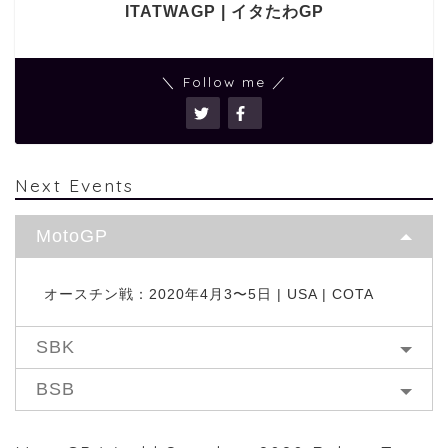
ITATWAGP | イタたわGP
＼ Follow me ／
Next Events
MotoGP
オースチン戦：2020年4月3〜5日 | USA | COTA
SBK
BSB