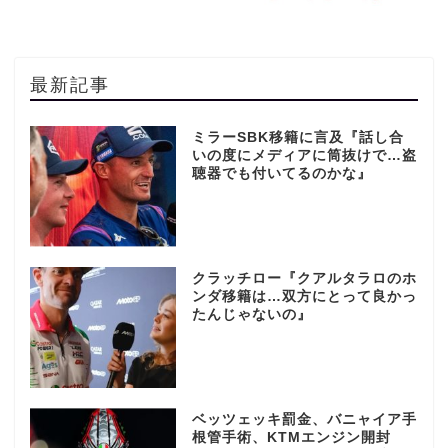
最新記事
ミラーSBK移籍に言及『話し合
いの度にメディアに筒抜けで…盗
聴器でも付いてるのかな』
クラッチロー『クアルタラロのホ
ンダ移籍は…双方にとって良かっ
たんじゃないの』
ベッツェッキ罰金、バニャイア手
根管手術、KTMエンジン開封