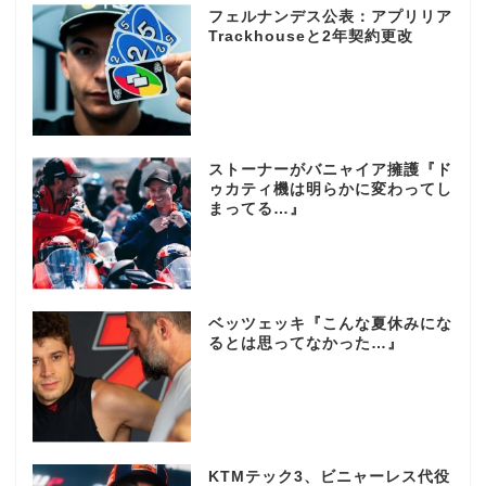
フェルナンデス公表：アプリリア
Trackhouseと2年契約更改
ストーナーがバニャイア擁護『ド
ゥカティ機は明らかに変わってし
まってる…』
ベッツェッキ『こんな夏休みにな
るとは思ってなかった…』
KTMテック3、ビニャーレス代役