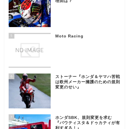
理由は？
5
Moto Racing
6
ストーナー『ホンダ＆ヤマハ苦戦
は欧州メーカー擁護のための規則
変更のせい』
7
ホンダSBK、規則変更を求む
『バウティスタ＆ドゥカティが有
利すぎる！』