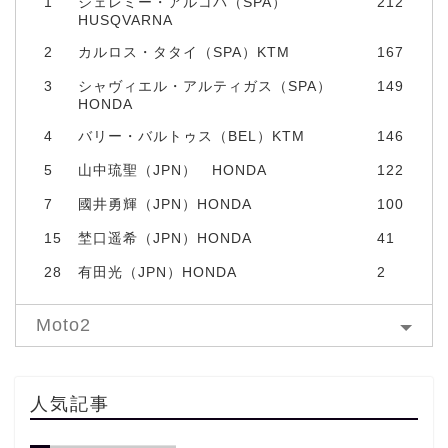
1
ジェレミー・アルコバ（SPA）
212
HUSQVARNA
2
カルロス・タタイ（SPA）KTM
167
3
シャヴィエル・アルティガス（SPA）
149
HONDA
4
バリー・バルトゥス（BEL）KTM
146
5
山中琉聖（JPN） HONDA
122
7
國井勇輝（JPN）HONDA
100
15
埜口遥希（JPN）HONDA
41
28
有田光（JPN）HONDA
2
Moto2
人気記事