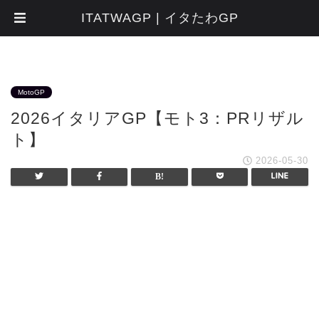
ITATWAGP | イタたわGP
MotoGP
2026イタリアGP【モト3：PRリザル
ト】
2026-05-30