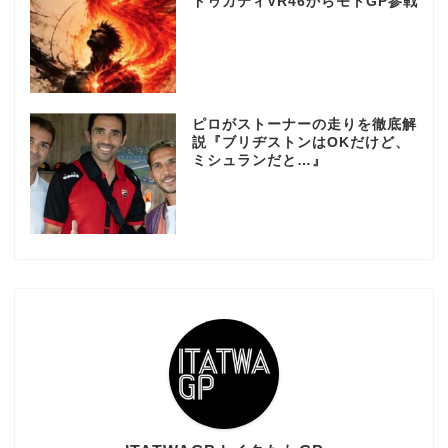
ドゥカティVR46からモトGP参戦
ピロがストーナーの走りを徹底解
説『ブリヂストンはOKだけど、
ミシュランだと…』