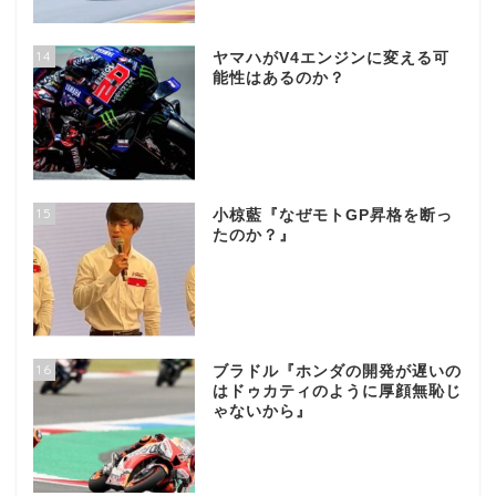
14
ヤマハがV4エンジンに変える可
能性はあるのか？
15
小椋藍『なぜモトGP昇格を断っ
たのか？』
16
ブラドル『ホンダの開発が遅いの
はドゥカティのように厚顔無恥じ
ゃないから』