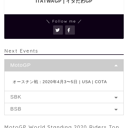
ITATWAGP | イタたわGP
＼ Follow me ／
Next Events
MotoGP
オースチン戦：2020年4月3〜5日 | USA | COTA
SBK
BSB
MotoGP World Standing 2020 Riders Top