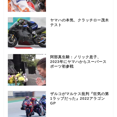
11
ヤマハの本気、クラッチロー茂木
テスト
12
阿部真生騎：ノリック息子、
2023年にヤマハからスーパース
ポーツ初参戦
13
ザルコがマルケス批判『狂気の第
1ラップだった』2022アラゴン
GP