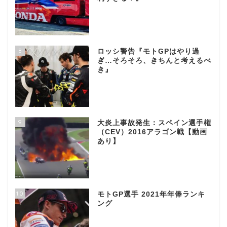
8
ロッシ警告『モトGPはやり過
ぎ…そろそろ、きちんと考えるべ
き』
9
大炎上事故発生：スペイン選手権
（CEV）2016アラゴン戦【動画
あり】
10
モトGP選手 2021年年俸ランキ
ング