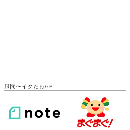
風聞〜イタたわGP