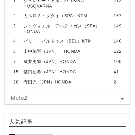
1
ジェレミー・アルコバ（SPA）
212
HUSQVARNA
2
カルロス・タタイ（SPA）KTM
167
3
シャヴィエル・アルティガス（SPA）
149
HONDA
4
バリー・バルトゥス（BEL）KTM
146
5
山中琉聖（JPN） HONDA
122
7
國井勇輝（JPN）HONDA
100
15
埜口遥希（JPN）HONDA
41
28
有田光（JPN）HONDA
2
Moto2
人気記事