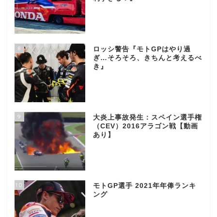
8
ロッシ警告『モトGPはやり過
ぎ…そろそろ、きちんと考えるべ
き』
9
大炎上事故発生：スペイン選手権
（CEV）2016アラゴン戦【動画
あり】
10
モトGP選手 2021年年俸ランキ
ング