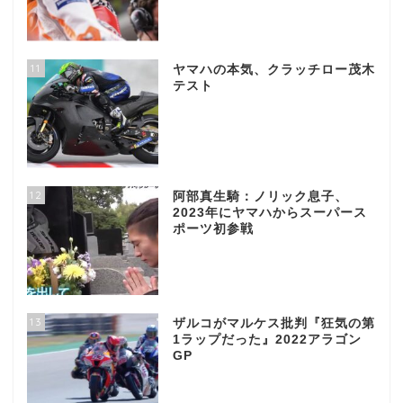
11
ヤマハの本気、クラッチロー茂木
テスト
12
阿部真生騎：ノリック息子、
2023年にヤマハからスーパース
ポーツ初参戦
13
ザルコがマルケス批判『狂気の第
1ラップだった』2022アラゴン
GP