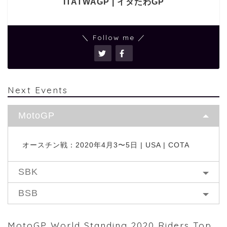
ITATWAGP | イタたわGP
＼ Follow me ／
Next Events
MotoGP
オースチン戦：2020年4月3〜5日 | USA | COTA
SBK
BSB
MotoGP World Standing 2020 Riders Top