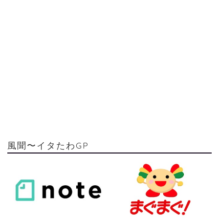
風聞〜イタたわGP