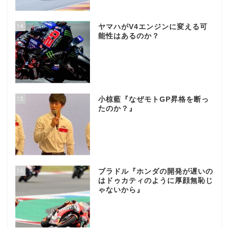
14
ヤマハがV4エンジンに変える可
能性はあるのか？
15
小椋藍『なぜモトGP昇格を断っ
たのか？』
16
ブラドル『ホンダの開発が遅いの
はドゥカティのように厚顔無恥じ
ゃないから』