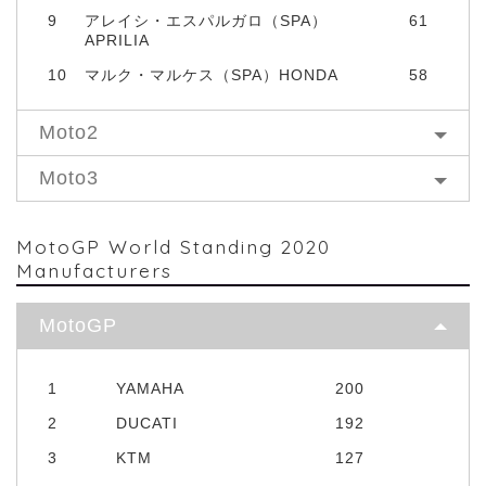
9
アレイシ・エスパルガロ（SPA）
61
APRILIA
10
マルク・マルケス（SPA）HONDA
58
Moto2
Moto3
MotoGP World Standing 2020
Manufacturers
MotoGP
1
YAMAHA
200
2
DUCATI
192
3
KTM
127