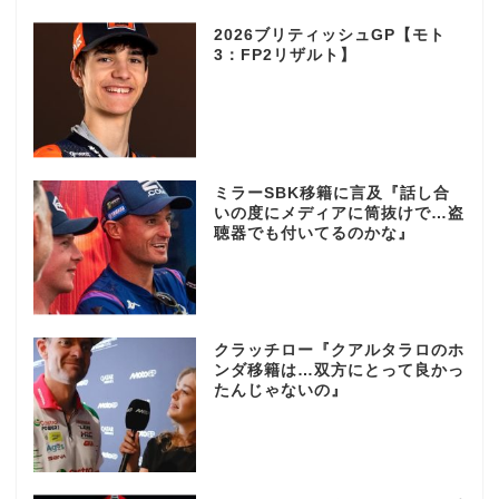
2026ブリティッシュGP【モト
3：FP2リザルト】
ミラーSBK移籍に言及『話し合
いの度にメディアに筒抜けで…盗
聴器でも付いてるのかな』
クラッチロー『クアルタラロのホ
ンダ移籍は…双方にとって良かっ
たんじゃないの』