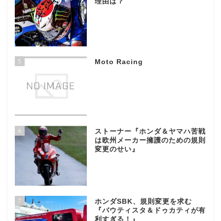
理由は？
5
Moto Racing
6
ストーナー『ホンダ＆ヤマハ苦戦
は欧州メーカー擁護のための規則
変更のせい』
7
ホンダSBK、規則変更を求む
『バウティスタ＆ドゥカティが有
利すぎる！』