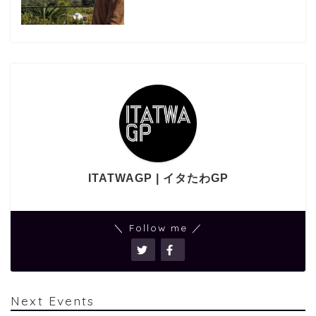
ITATWAGP | イタたわGP
＼ Follow me ／
Next Events