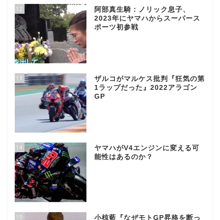
12
阿部真生騎：ノリック息子、
2023年にヤマハからスーパース
ポーツ初参戦
13
ザルコがマルケス批判『狂気の第
1ラップだった』2022アラゴン
GP
14
ヤマハがV4エンジンに変える可
能性はあるのか？
15
小椋藍『なぜモトGP昇格を断っ