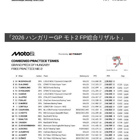
『2026 ハンガリーGP モト2 FP総合リザルト』