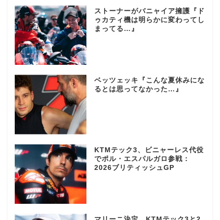
ストーナーがバニャイア擁護『ド
ゥカティ機は明らかに変わってし
まってる…』
ベッツェッキ『こんな夏休みにな
るとは思ってなかった…』
KTMテック3、ビニャーレス代役
でポル・エスパルガロ参戦：
2026ブリティッシュGP
マリーニ決定、KTMテック3と2