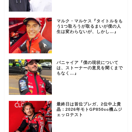
マルク・マルケス『タイトルをも
う1つ取ろうが取るまいが僕の人
生は変わらないが、しかし…』
バニャイア『僕の現状について
は、ストーナーの意見を聞くまで
もなく…』
最終日は首位ブレガ、2位中上貴
晶：2026年モトGP850cc機ムジ
ェッロテスト