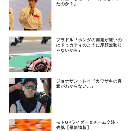
たのか？』
16
ブラドル『ホンダの開発が遅いの
はドゥカティのように厚顔無恥じ
ゃないから』
17
ジョナサン・レイ『カワサキの真
意がわからない…』
18
モトGPライダー＆チーム交渉・
去就【最新情報】