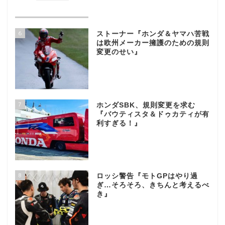
6
ストーナー『ホンダ＆ヤマハ苦戦
は欧州メーカー擁護のための規則
変更のせい』
7
ホンダSBK、規則変更を求む
『バウティスタ＆ドゥカティが有
利すぎる！』
8
ロッシ警告『モトGPはやり過
ぎ…そろそろ、きちんと考えるべ
き』