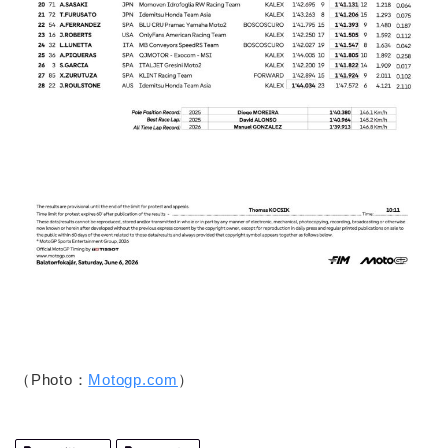
（Photo：
Motogp.com
）