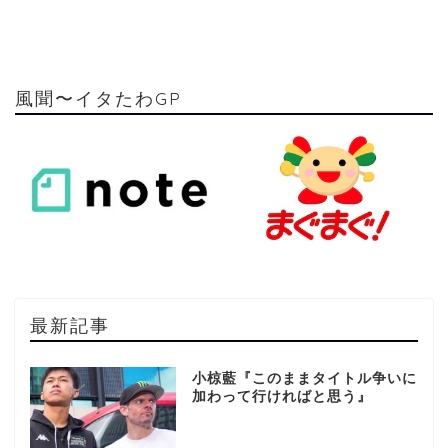
風聞〜イタたわGP
最新記事
小椋藍『このままタイトル争いに
加わって行ければと思う』