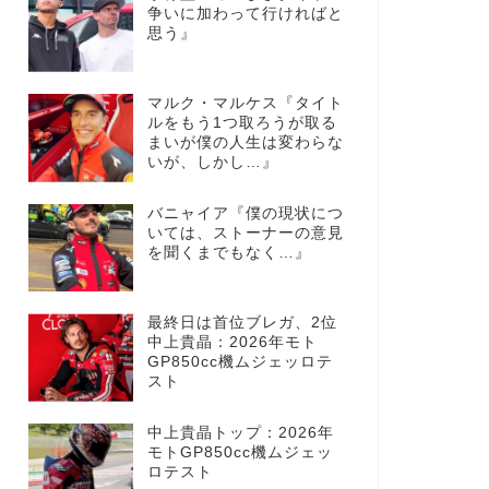
争いに加わって行ければと
思う』
マルク・マルケス『タイト
ルをもう1つ取ろうが取る
まいが僕の人生は変わらな
いが、しかし…』
バニャイア『僕の現状につ
いては、ストーナーの意見
を聞くまでもなく…』
最終日は首位ブレガ、2位
中上貴晶：2026年モト
GP850cc機ムジェッロテ
スト
中上貴晶トップ：2026年
モトGP850cc機ムジェッ
ロテスト