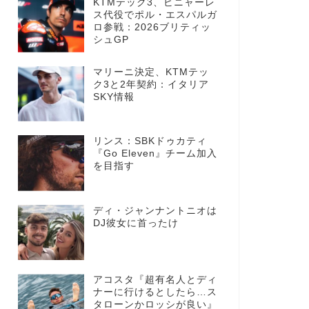
KTMテック3、ビニャーレ
ス代役でポル・エスパルガ
ロ参戦：2026ブリティッ
シュGP
マリーニ決定、KTMテッ
ク3と2年契約：イタリア
SKY情報
リンス：SBKドゥカティ
『Go Eleven』チーム加入
を目指す
ディ・ジャンナントニオは
DJ彼女に首ったけ
アコスタ『超有名人とディ
ナーに行けるとしたら…ス
タローンかロッシが良い』