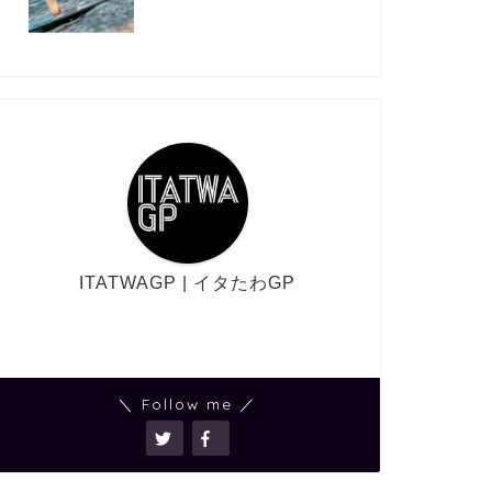
ITATWAGP | イタたわGP
＼ Follow me ／