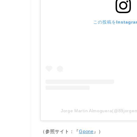
この投稿をInstagr
Jorge Martin Almoguera(@89jo
（参照サイト：『
Gpone
』）