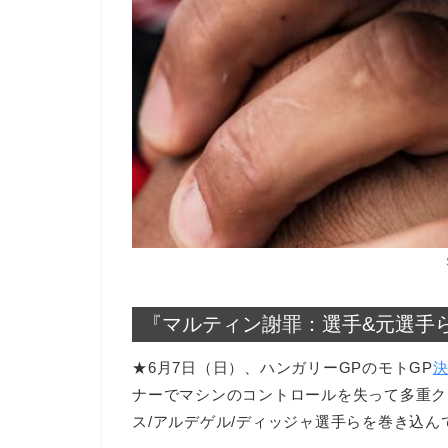
『マルティン謝罪：選手&元選手
★6月7日（日）、ハンガリーGPのモトGP
ナーでマシンのコントロールを失って多重ク
ス/アルデゲル/ディッジャ選手らを巻き込ん