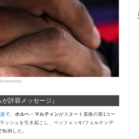
Screenshot
らが許容メッセージ』
決勝
で、
ホルヘ・マルティン
がスタート直後の第1コー
ラッシュを引き起こし、ベッツェッキ/フェルナンデ
で転倒した。