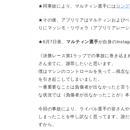
★同事故により、マルティン選手には
ロング
★その後、アプリリアはマルティンおよびベ
りにマッシモ・リヴォラ（アプリリアレーシ
★6月7日夜、
マルティン選手
が自身のInst
《決勝レース第1ラップでの事故に巻き込ま
さん全てに、謝罪したいと思います。
僕はマシンのコントロールを失って…残念な
を引き起こしてしまいました。
一番重要なことは負傷者が出なかったと言う
な状況では（負傷者が出なかったことが）本
今回の事故により、ライバル選手の皆さんや
しまったことを申し訳なく思ってます。誰だ
すから。