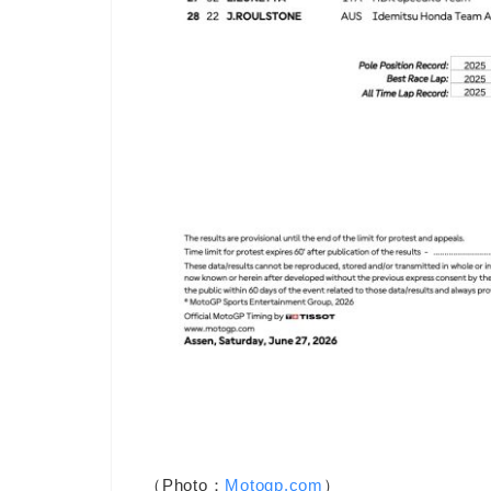
（Photo：
Motogp.com
）