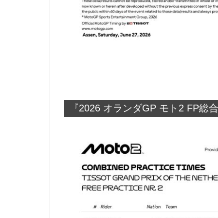
『2026 オランダGP モト2 FP