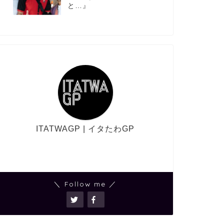
と…』
ITATWAGP | イタたわGP
＼ Follow me ／