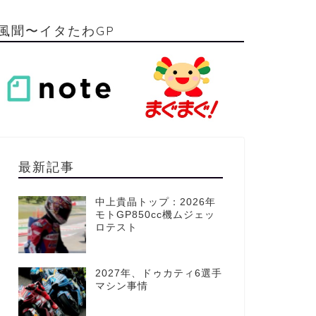
風聞〜イタたわGP
最新記事
中上貴晶トップ：2026年
モトGP850cc機ムジェッ
ロテスト
2027年、ドゥカティ6選手
マシン事情