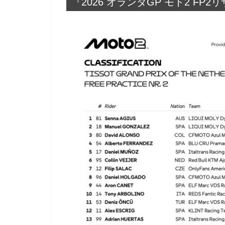
『2026 オランダGP モト2 FP2