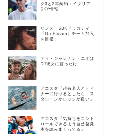
ク3と2年契約：イタリア
SKY情報
リンス：SBKドゥカティ
『Go Eleven』チーム加入
を目指す
ディ・ジャンナントニオは
DJ彼女に首ったけ
アコスタ『超有名人とディ
ナーに行けるとしたら…ス
タローンかロッシが良い』
アコスタ『気持ちをコント
ロールできるよう自己啓発
本を読みまくってる』