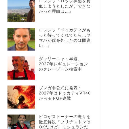
ロレンソ『ロッシ操縦を真
似しようとしたが、できな
かった理由は…』
ロレンソ『ドゥカティがも
っと待ってくれてたら…ヤ
マハが僕を外したのは間違
い…』
ダッリーニャ：早速、
2027年レギュレーション
のグレーゾーン模索中
ブレガ非公式に発表：
2027年はドゥカティVR46
からモトGP参戦
ピロがストーナーの走りを
徹底解説『ブリヂストンは
OKだけど、ミシュランだ