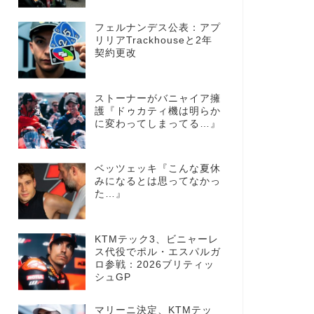
フェルナンデス公表：アプ
リリアTrackhouseと2年
契約更改
ストーナーがバニャイア擁
護『ドゥカティ機は明らか
に変わってしまってる…』
ベッツェッキ『こんな夏休
みになるとは思ってなかっ
た…』
KTMテック3、ビニャーレ
ス代役でポル・エスパルガ
ロ参戦：2026ブリティッ
シュGP
マリーニ決定、KTMテッ