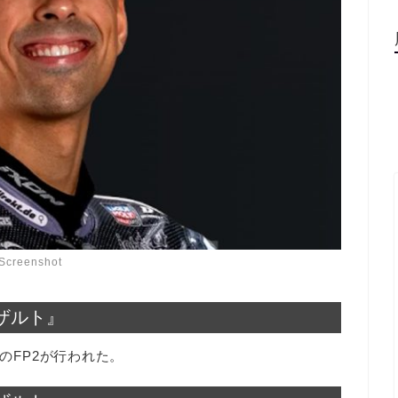
Screenshot
リザルト』
スのFP2が行われた。