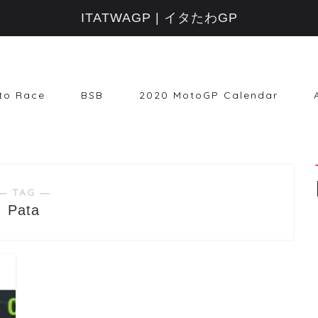
ITATWAGP | イタたわGP
to Race
BSB
2020 MotoGP Calendar
― TAG ―
Pata