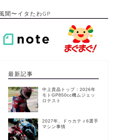
風聞〜イタたわGP
最新記事
中上貴晶トップ：2026年
モトGP850cc機ムジェッ
ロテスト
2027年、ドゥカティ6選手
マシン事情