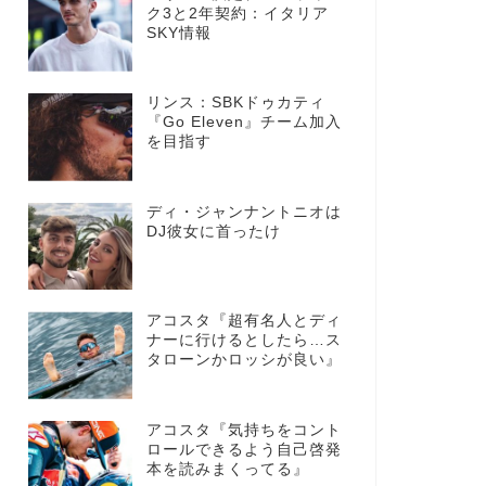
ク3と2年契約：イタリア
SKY情報
リンス：SBKドゥカティ
『Go Eleven』チーム加入
を目指す
ディ・ジャンナントニオは
DJ彼女に首ったけ
アコスタ『超有名人とディ
ナーに行けるとしたら…ス
タローンかロッシが良い』
アコスタ『気持ちをコント
ロールできるよう自己啓発
本を読みまくってる』