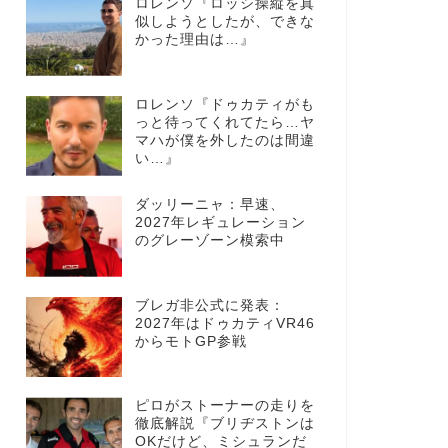
ロレンソ『ロッシ操縦を真
似しようとしたが、できな
かった理由は…』
ロレンソ『ドゥカティがも
っと待ってくれてたら…ヤ
マハが僕を外したのは間違
い…』
ダッリーニャ：早速、
2027年レギュレーション
のグレーゾーン模索中
ブレガ非公式に発表：
2027年はドゥカティVR46
からモトGP参戦
ピロがストーナーの走りを
徹底解説『ブリヂストンは
OKだけど、ミシュランだ