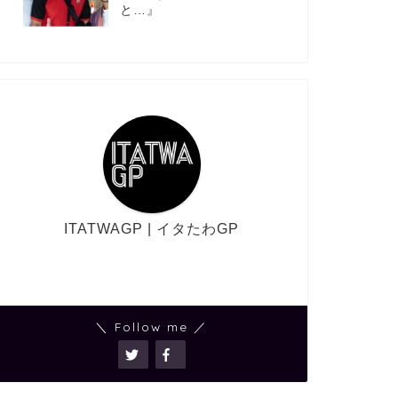
と…』
ITATWAGP | イタたわGP
＼ Follow me ／