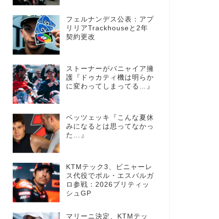
フェルナンデス公表：アプ
リリアTrackhouseと2年
契約更改
ストーナーがバニャイア擁
護『ドゥカティ機は明らか
に変わってしまってる…』
ベッツェッキ『こんな夏休
みになるとは思ってなかっ
た…』
KTMテック3、ビニャーレ
ス代役でポル・エスパルガ
ロ参戦：2026ブリティッ
シュGP
マリーニ決定、KTMテッ