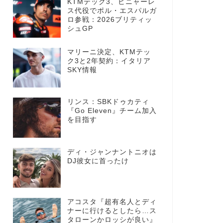
KTMテック3、ビニャーレ
ス代役でポル・エスパルガ
ロ参戦：2026ブリティッ
シュGP
マリーニ決定、KTMテッ
ク3と2年契約：イタリア
SKY情報
リンス：SBKドゥカティ
『Go Eleven』チーム加入
を目指す
ディ・ジャンナントニオは
DJ彼女に首ったけ
アコスタ『超有名人とディ
ナーに行けるとしたら…ス
タローンかロッシが良い』