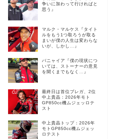
争いに加わって行ければと
思う』
マルク・マルケス『タイト
ルをもう1つ取ろうが取る
まいが僕の人生は変わらな
いが、しかし…』
バニャイア『僕の現状につ
いては、ストーナーの意見
を聞くまでもなく…』
最終日は首位ブレガ、2位
中上貴晶：2026年モト
GP850cc機ムジェッロテ
スト
中上貴晶トップ：2026年
モトGP850cc機ムジェッ
ロテスト