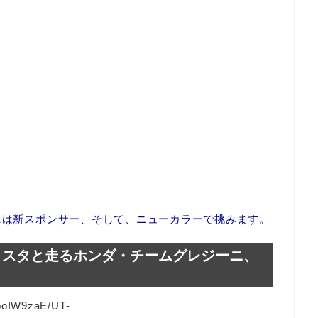
ーニは新スポンサー、そして、ニューカラーで挑みます。
ィスタと走るホンダ・チームグレジーニ、
ZboIW9zaE/UT-