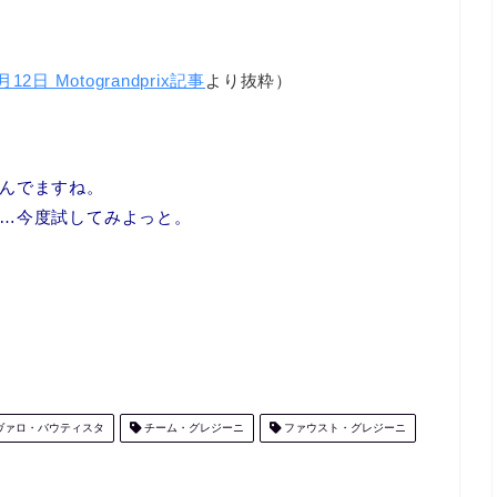
月12日 Motograndprix記事
より抜粋）
んでますね。
…今度試してみよっと。
ヴァロ・バウティスタ
チーム・グレジーニ
ファウスト・グレジーニ