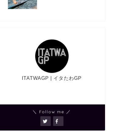
ITATWAGP | イタたわGP
＼ Follow me ／