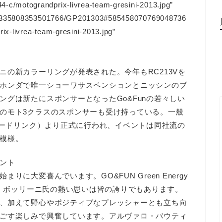
/motograndprix-livrea-team-gresini-2013.jpg”
128335808353501766/GP201303#585458070769048736
ix-livrea-team-gresini-2013.jpg”
の新カラーリングが発表された。今年もRC213Vを
ホンダで唯一ショーワサスペンションとニッシンのブ
グは新たにスポンサーとなったGo&Funの若々しい
のモト3クラスのスポンサーも受け持っている。一般
ギードリンク）より正式に行われ、イベントは同社流の
模様。
ント
に大変喜んでいます。GO&FUN Green Energy
ノ・ボッリーニ氏の熱い思いは皆の誇りでもあります。
、加えて野心やポジティブなプレッシャーとも立ち向
ごす楽しみで興奮しています。アルヴァロ・バウティ