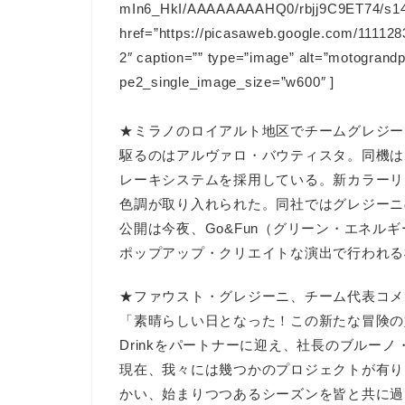
mIn6_HkI/AAAAAAAAHQ0/rbjj9C9ET74/s144-c
href=”https://picasaweb.google.com/111
2″ caption=”” type=”image” alt=”motograndpr
pe2_single_image_size=”w600″ ]
★ミラノのロイアルト地区でチームグレジーニ
駆るのはアルヴァロ・バウティスタ。同機は
レーキシステムを採用している。新カラーリン
色調が取り入れられた。同社ではグレジーニ
公開は今夜、Go&Fun（グリーン・エネル
ポップアップ・クリエイトな演出で行われる
★ファウスト・グレジーニ、チーム代表コメ
「素晴らしい日となった！この新たな冒険の始まり
Drinkをパートナーに迎え、社長のブルー
現在、我々には幾つかのプロジェクトが有り
かい、始まりつつあるシーズンを皆と共に過