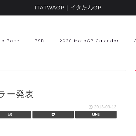
ITATWAGP | イタたわGP
to Race
BSB
2020 MotoGP Calendar
ラー発表
2013-03-13