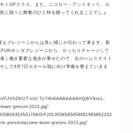
モトGPクラス。また、ニコロー・アントネッリ、ロ
実に我々に興奮のひと時を贈ってくれることでしょ
迎えグレジーニからは良い感じが伝わって来ます。新
&FUNホンダグレジーニから、かっちりチャージして
凄く働き重要な進歩が果せたので、次のヘレステスト
そして4月7日カタール戦に向け準備を整えていきま
-gHAAVFJVhZ4/UT-mU-Tz74I/AAAAAAAAHQ8/V6ncL-
team-gresini-2013.jpg”
128335808353501766/GP201303#585458091985862233
rix-presentazione-team-gresini-2013.jpg”