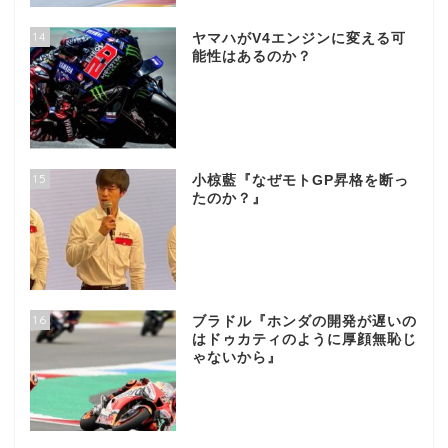
14
ヤマハがV4エンジンに変える可
能性はあるのか？
15
小椋藍『なぜモトGP昇格を断っ
たのか？』
16
ブラドル『ホンダの開発が遅いの
はドゥカティのように厚顔無恥じ
ゃないから』