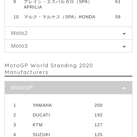
9
アレイシ・エスパルガロ（SPA）
61
APRILIA
10
マルク・マルケス（SPA）HONDA
58
Moto2
Moto3
MotoGP World Standing 2020
Manufacturers
MotoGP
1
YAMAHA
200
2
DUCATI
192
3
KTM
127
4
SUZUKI
125