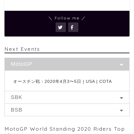
＼ Follow me ／
Next Events
MotoGP
オースチン戦：2020年4月3〜5日 | USA | COTA
SBK
BSB
MotoGP World Standing 2020 Riders Top