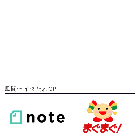
風聞〜イタたわGP