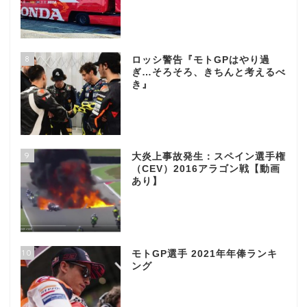
8
ロッシ警告『モトGPはやり過
ぎ…そろそろ、きちんと考えるべ
き』
9
大炎上事故発生：スペイン選手権
（CEV）2016アラゴン戦【動画
あり】
10
モトGP選手 2021年年俸ランキ
ング