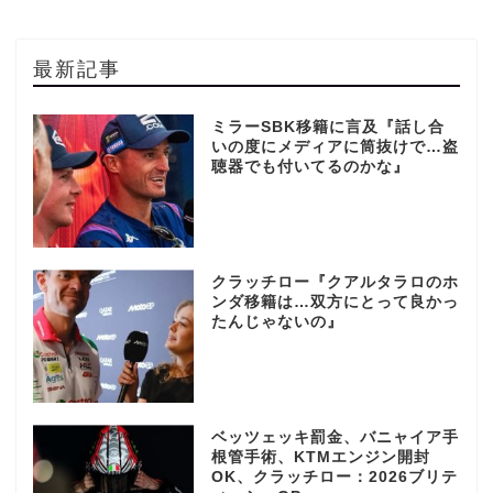
最新記事
ミラーSBK移籍に言及『話し合
いの度にメディアに筒抜けで…盗
聴器でも付いてるのかな』
クラッチロー『クアルタラロのホ
ンダ移籍は…双方にとって良かっ
たんじゃないの』
ベッツェッキ罰金、バニャイア手
根管手術、KTMエンジン開封
OK、クラッチロー：2026ブリテ