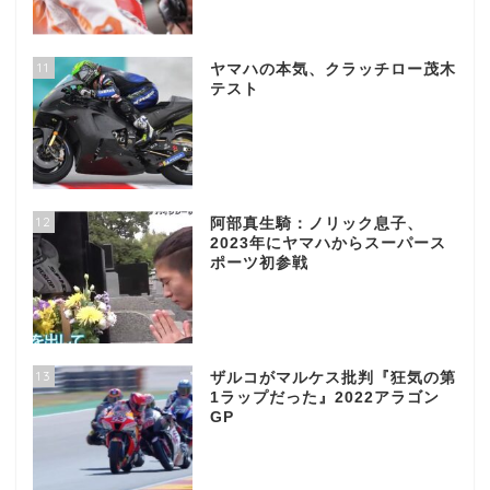
11
ヤマハの本気、クラッチロー茂木
テスト
12
阿部真生騎：ノリック息子、
2023年にヤマハからスーパース
ポーツ初参戦
13
ザルコがマルケス批判『狂気の第
1ラップだった』2022アラゴン
GP