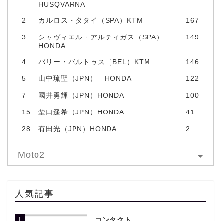
HUSQVARNA
2
カルロス・タタイ（SPA）KTM
167
3
シャヴィエル・アルティガス（SPA）
149
HONDA
4
バリー・バルトゥス（BEL）KTM
146
5
山中琉聖（JPN） HONDA
122
7
國井勇輝（JPN）HONDA
100
15
埜口遥希（JPN）HONDA
41
28
有田光（JPN）HONDA
2
Moto2
人気記事
1
コンタクト