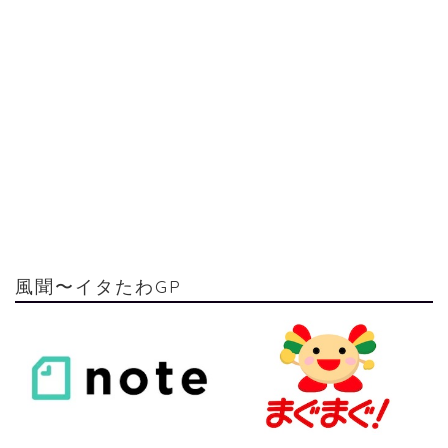
風聞〜イタたわGP