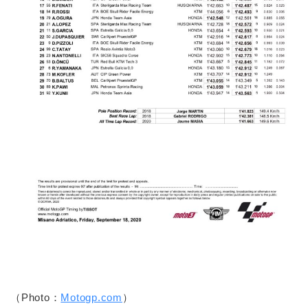
（Photo：
Motogp.com
）